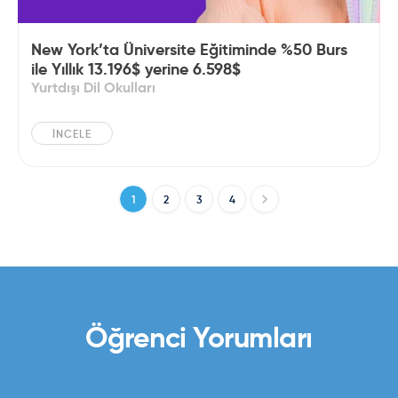
New York’ta Üniversite Eğitiminde %50 Burs
ile Yıllık 13.196$ yerine 6.598$
Yurtdışı Dil Okulları
İNCELE
1
2
3
4
Öğrenci Yorumları