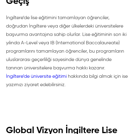
Geçiş
Öğrenciler yatılı okulların yurtlarında “2, 3 ve 4 kişilik
odalarda kalabildikleri gibi bu yurtlarda aileleriyle birlikte
İngiltere’de lise eğitimini tamamlayan öğrenciler,
de kalabilirler. Bu yurtlarda sunulan olanaklar çok iyi bir
doğrudan İngiltere veya diğer ülkelerdeki üniversitelere
kalitede olup bunların denetimi düzenli olarak
başvurma avantajına sahip olurlar. Lise eğitiminin son iki
yapılmaktadır. Ayrıca, bu yurtlarda eğlence, dinlenme
yılında A-Level veya IB (International Baccalaureate)
odaları ve öğrencilerin kullanımına açık olan mutfak
programlarını tamamlayan öğrenciler, bu programların
vardır.
uluslararası geçerliliği sayesinde dünya genelinde
tanınan üniversitelere başvurma hakkı kazanır.
Ø Ortam
İngiltere’de üniversite eğitimi
hakkında bilgi almak için ise
yazımızı ziyaret edebilirsiniz.
Yatılı okullarda öğrencilere İngiliz ve diğer ülkelerden
gelen yabancı öğrencilerle beraber eğitim alma fırsatı
sağlanır. Böylelikle öğrencilere farklı kültürleri tanıma ve
bu kültürlerden gelen diğer öğrencilerle etkileşim içinde
eğitim almaları için uygun bir ortam sağlanır. Ayrıca yatılı
Global Vizyon İngiltere Lise
okullar öğrencilere kendi kimliklerini oluşturmada ve