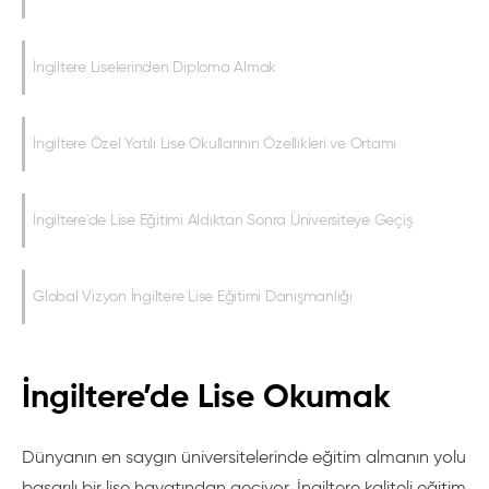
İngiltere Liselerinden Diploma Almak
İngiltere Özel Yatılı Lise Okullarının Özellikleri ve Ortamı
İngiltere'de Lise Eğitimi Aldıktan Sonra Üniversiteye Geçiş
Global Vizyon İngiltere Lise Eğitimi Danışmanlığı
İngiltere’de Lise Okumak
Dünyanın en saygın üniversitelerinde eğitim almanın yolu
başarılı bir lise hayatından geçiyor. İngiltere kaliteli eğitim