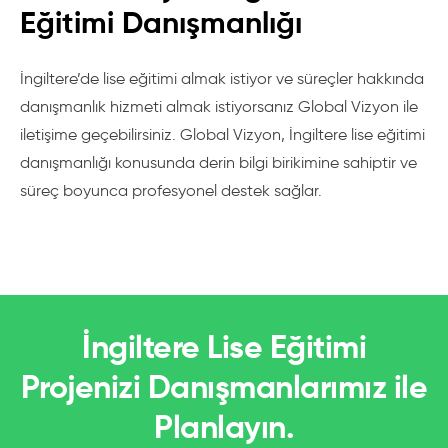
kendi sorumluluklarını almada yarar sağlayacak
Eğitimi Danışmanlığı
bağımsız ve güvenli bir ortam oluşturur.
İngiltere’de lise eğitimi almak istiyor ve süreçler hakkında
Ø Ücretler
danışmanlık hizmeti almak istiyorsanız Global Vizyon ile
iletişime geçebilirsiniz. Global Vizyon, İngiltere lise eğitimi
Ücretler dönemlik olarak ödenir. Yıllık eğitim ve diğer
danışmanlığı konusunda derin bilgi birikimine sahiptir ve
maliyetler toplamı 13000-17000 Sterlindir. Kayıt, sosyal
süreç boyunca profesyonel destek sağlar.
faaliyetler, konaklama yeri ve yemek genellikle ödenen
ücrete dahildir. Ayrıca çamaşırhane harcamaları ve
kitaplar bazen ödenen ücrete tabi olsa da okul
üniformaları genellikle bu ücrete tabi değildir.
İngiltere Lise Eğitimi
Uluslararası Öğrencilere Hizmetler
Projenizi Danışmanlarımız ile
Dil Öğrenimi:
Yatılı okullar dil öğrenimi için öğrenciye çok
Planlayın.
uygun bir ortam hazırlarlar. Öğrenci her zaman için