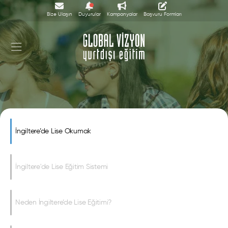
Bize Ulaşın
Duyurular
Kampanyalar
Başvuru Formları
İngiltere’de Lise Okumak
İngiltere'de Lise Eğitim
İngiltere'de Lise Eğitim Sistemi
Neden İngiltere’de Lise Eğitimi?