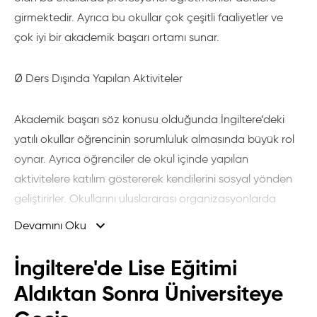
girmektedir. Ayrıca bu okullar çok çeşitli faaliyetler ve
çok iyi bir akademik başarı ortamı sunar.
Ø Ders Dışında Yapılan Aktiviteler
Akademik başarı söz konusu olduğunda İngiltere’deki
yatılı okullar öğrencinin sorumluluk almasında büyük rol
oynar. Ayrıca öğrenciler de okul içinde yapılan
aktivitelere katılım göstererek kendilerini sosyal yönden
geliştirirler. Okullarını uluslararası organizasyonlarda
katıldıkları alanda (akademik, sosyal ve kültürel) temsil
Devamını Oku
ederler.
İngiltere'de Lise Eğitimi
Ø Konaklama
Aldıktan Sonra Üniversiteye