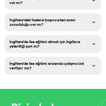
var mı?
İngiltere'deki liselere başvururken sınav
Global Vizyon Now TV’de! Ekonomi
zorunluluğu var mı?
Üniversite Tercihlerinde Belirleyici
Oldu!
İngiltere’de lise eğitimi almak için İngilizce
yeterliliği şart mı?
İngiltere’de lise eğitimi sırasında çalışma izni
veriliyor mu?
İtalya Delle Marche’de Okul
Hayatı, Akademik Kadro, Giriş
Şartları ve Yaşam Koşulları