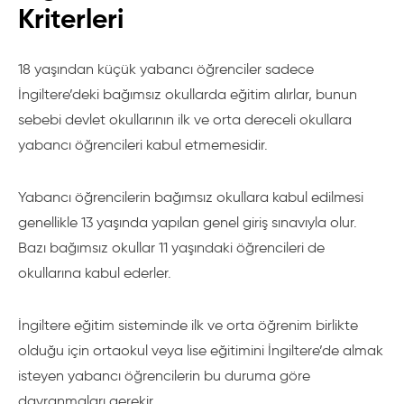
Bağımsız Okullar Bilgi Servisi
(The Independent Schools
Kriterleri
Information Service-SIS)
Bu kurum İngiltere’deki bağımsız okullar uluslararası
18 yaşından küçük yabancı öğrenciler sadece
resmi bilgi merkezidir. Bu kurum okullar, aileler ve
İngiltere’deki bağımsız okullarda eğitim alırlar, bunun
öğrenciler arasında danışmanlık, yerleştirme ve diğer
sebebi devlet okullarının ilk ve orta dereceli okullara
konularda ilişki kurulmasında yardımcı olur. Bu kurum
yabancı öğrencileri kabul etmemesidir.
hakkında daha fazla bilgi edinmek için
www.isis.org.uk
adresini ziyaret edebilirsiniz.
Yabancı öğrencilerin bağımsız okullara kabul edilmesi
genellikle 13 yaşında yapılan genel giriş sınavıyla olur.
The British Council
Bazı bağımsız okullar 11 yaşındaki öğrencileri de
British Council İngiltere’de yaşamak ve eğitim almak
okullarına kabul ederler.
konularında en önemli bilgi kaynağıdır. Yatılı okullar
hakkında da her türlü bilgi için başvurabileceğiniz
İngiltere eğitim sisteminde ilk ve orta öğrenim birlikte
kurumlardandır.
olduğu için ortaokul veya lise eğitimini İngiltere’de almak
isteyen yabancı öğrencilerin bu duruma göre
Yatılı Okullar Konseyi (The Boarding Schools'
davranmaları gerekir.