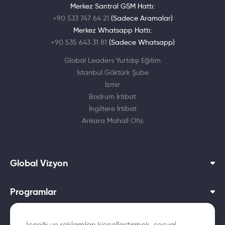
Merkez Santral GSM Hattı:
+90 533 747 64 21
(Sadece Aramalar)
Merkez Whatsapp Hattı:
+90 535 643 31 81
(Sadece Whatsapp)
Global Leaders Yurtdışı Eğitim
İstanbul Göktürk Şube
İzmir
Bodrum İrtibat
İngiltere İrtibat
Ankara Mahall Ofis
Global Vizyon
Programlar
Dil Okulları
İçeriği ve reklamları kişiselleştirmek, sosyal