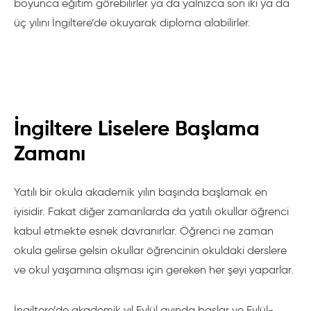
boyunca eğitim görebilirler ya da yalnızca son iki ya da
üç yılını İngiltere’de okuyarak diploma alabilirler.
İngiltere Liselere Başlama
Zamanı
Yatılı bir okula akademik yılın başında başlamak en
iyisidir. Fakat diğer zamanlarda da yatılı okullar öğrenci
kabul etmekte esnek davranırlar. Öğrenci ne zaman
okula gelirse gelsin okullar öğrencinin okuldaki derslere
ve okul yaşamına alışması için gereken her şeyi yaparlar.
İngiltere’de akademik yıl Eylül ayında başlar ve Eylül-