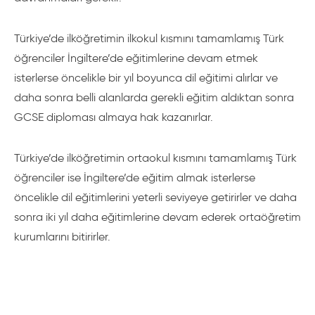
Association-BSA)
Türkiye’de ilköğretimin ilkokul kısmını tamamlamış Türk
Bu konsey İngiltere’deki yatılı okulların yüksek kalitede ve
öğrenciler İngiltere’de eğitimlerine devam etmek
standartlarda eğitim vermesi için çalışır. Bu konseye üye
isterlerse öncelikle bir yıl boyunca dil eğitimi alırlar ve
tüm yatılı okullar hakkında gerekli bir bilgi almak için
daha sonra belli alanlarda gerekli eğitim aldıktan sonra
başvurulabilir. Ayrıca yatılı okul görevlilerine gereken
GCSE diploması almaya hak kazanırlar.
eğitim bu konsey tarafından verilir. Daha fazla bilgi
edinmek için
www.boarding-association.org.uk
adresini
Türkiye’de ilköğretimin ortaokul kısmını tamamlamış Türk
ziyaret edebilirsiniz.
öğrenciler ise İngiltere’de eğitim almak isterlerse
öncelikle dil eğitimlerini yeterli seviyeye getirirler ve daha
Bazı İngiliz Yatılı Liseleri;
sonra iki yıl daha eğitimlerine devam ederek ortaöğretim
kurumlarını bitirirler.
Mill Hill School London