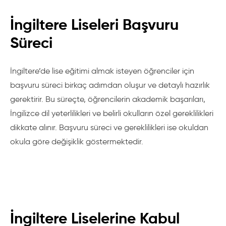
yatılı okul sistemi, eğitim sistemi ve İngiltere’de bulunan
yatılı okullar tek tek tanıtılacaktır. Yatılı okulları çok
İngiltere Liseleri Başvuru
yakından tanıyan Türkiye ve İngiltere’de ki
Süreci
danışmanlarımızla birlikte öğrenci ve aileye en iyi bilgiler
verilir ve kayıt işlemleri, vize işlemeleri, konaklama,
İngiltere’de lise eğitimi almak isteyen öğrenciler için
yolculuk, havalimanı transferleri ve İngiltere’deki
başvuru süreci birkaç adımdan oluşur ve detaylı hazırlık
koruyucu aile (guardian family) organize edilir. Boarding
gerektirir. Bu süreçte, öğrencilerin akademik başarıları,
Schools Placement hizmetleri için lütfen
İngilizce dil yeterlilikleri ve belirli okulların özel gereklilikleri
info@globalvizyon.com . Tel: 0212-2491981
dikkate alınır. Başvuru süreci ve gereklilikleri ise okuldan
okula göre değişiklik göstermektedir.
Bağımsız Okullar Konseyi
(The Independent Schools
Council-ISC)
Bu konseye bağlı olan tüm bağımsız yatılı okullar diğer
bağımsız okullar gibi bu konseyin belirlediği standartlara
göre eğitim verir.
İngiltere Liselerine Kabul