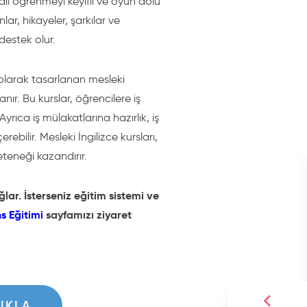
il öğrenmeyi keyifli ve oyun dolu
ar, hikayeler, şarkılar ve
 destek olur.
 olarak tasarlanan mesleki
anır. Bu kurslar, öğrencilere iş
Ayrıca iş mülakatlarına hazırlık, iş
rebilir. Mesleki İngilizce kursları,
eteneği kazandırır.
lar. İsterseniz eğitim sistemi ve
ns Eğitimi
sayfamızı ziyaret
TIKLA