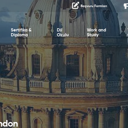
Başvuru Formları
Sertifika &
Dil
Work and
Diploma
Okulu
Study
ondon