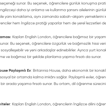
eçeneği sunar. Bu seçenek, öğrencilere günlük konuşma prati
İngilizceyi daha iyi anlama ve kullanma şansını ailelerinin günlü
. Aile yanı konaklama, aynı zamanda sabah-akşam yemeklerini i
nciler hem İngilizce pratiği yaparlar hem de yerel lezzetleri de
laması
: Kaplan English London, öğrencilere bağımsız bir yaşa
unar. Bu seçenek, öğrencilere özgürlük ve bağımsızlık hissi verir
 sosyalleşebilir ve yeni arkadaşlar edinebilirler. Ayrıca yurt ko
tme ve bağımsız bir şekilde planlama yapma fırsatı da sunar.
ouse Paylaşımlı Ev
: Britannia House, daha ekonomik bir kona
sosyal bir ortamda kalma imkânı sağlar. Paylaşımlı evler, öğrenc
 bir arada yaşama fırsatı sunar. Bu ortam, dil öğrenme sürecini
viteler
: Kaplan English London, öğrencilerin İngilizce dilini öğreni