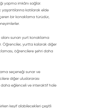
ği yapma imkânı sağlar.
k yaşantılarına katılarak elde
çeren bir konaklama türüdür,
neyimlerler.
m alanı sunan yurt konaklama
. Öğrenciler, yurtta kalarak diğer
naklaması, öğrencilere şehri daha
klama seçeneği sunar ve
ilere diğer uluslararası
 daha eğlenceli ve interaktif hale
rken keyif alabilecekleri çeşitli