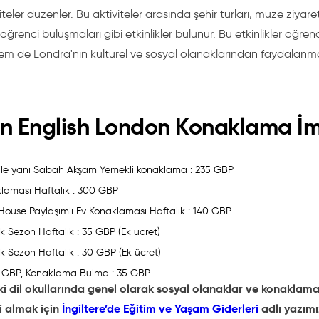
teler düzenler. Bu aktiviteler arasında şehir turları, müze ziyaretl
 öğrenci buluşmaları gibi etkinlikler bulunur. Bu etkinlikler öğrenc
hem de Londra'nın kültürel ve sosyal olanaklarından faydalanma 
n English London Konaklama İm
Aile yanı Sabah Akşam Yemekli konaklama : 235 GBP
klaması Haftalık : 300 GBP
House Paylaşımlı Ev Konaklaması Haftalık : 140 GBP
k Sezon Haftalık : 35 GBP (Ek ücret)
Ek Sezon Haftalık : 30 GBP (Ek ücret)
30 GBP, Konaklama Bulma : 35 GBP
eki dil okullarında genel olarak sosyal olanaklar ve konaklama
gi almak için
İngiltere’de Eğitim ve Yaşam Giderleri
adlı yazımız