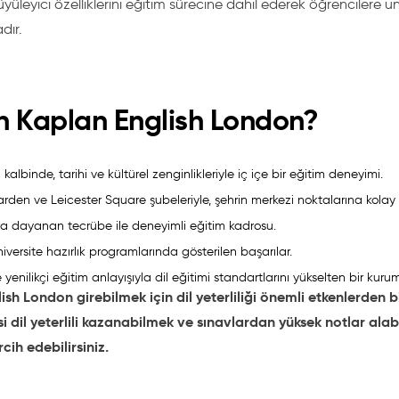
yüleyici özelliklerini eğitim sürecine dahil ederek öğrencilere 
dır.
 Kaplan English London?
kalbinde, tarihi ve kültürel zenginlikleriyle iç içe bir eğitim deneyimi.
den ve Leicester Square şubeleriyle, şehrin merkezi noktalarına kolay 
ra dayanan tecrübe ile deneyimli eğitim kadrosu.
üniversite hazırlık programlarında gösterilen başarılar.
yenilikçi eğitim anlayışıyla dil eğitimi standartlarını yükselten bir kurum
ish London girebilmek için dil yeterliliği önemli etkenlerden b
si dil yeterlili kazanabilmek ve sınavlardan yüksek notlar ala
rcih edebilirsiniz.