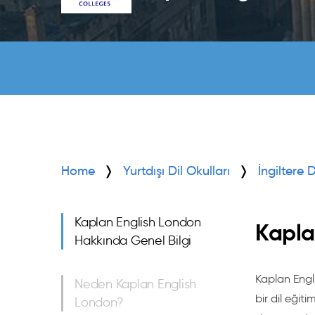
Home
Yurtdışı Dil Okulları
İngiltere 
Kaplan English London
Kapla
Hakkında Genel Bilgi
Kaplan Engli
Neden Kaplan English
bir dil eğit
London?