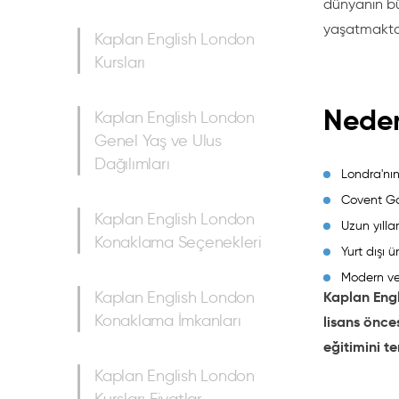
dünyanın bü
yaşatmakta
Kaplan English London
Kursları
Neden
Kaplan English London
Genel Yaş ve Ulus
Dağılımları
Londra'nın 
Covent Gar
Kaplan English London
Uzun yılla
Konaklama Seçenekleri
Yurt dışı 
Modern ve 
Kaplan English London
Kaplan Engl
Konaklama İmkanları
lisans önce
eğitimini te
Kaplan English London