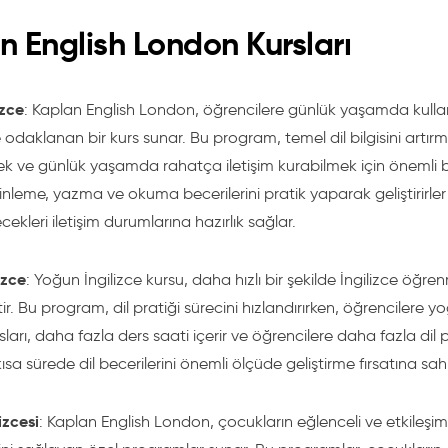
n English London Kursları
izce
: Kaplan English London, öğrencilere günlük yaşamda kullanıl
 odaklanan bir kurs sunar. Bu program, temel dil bilgisini artırma
k ve günlük yaşamda rahatça iletişim kurabilmek için önemli bir
nleme, yazma ve okuma becerilerini pratik yaparak geliştirirl
ecekleri iletişim durumlarına hazırlık sağlar.
izce
: Yoğun İngilizce kursu, daha hızlı bir şekilde İngilizce öğre
ir. Bu program, dil pratiği sürecini hızlandırırken, öğrencilere 
rsları, daha fazla ders saati içerir ve öğrencilere daha fazla dil 
kısa sürede dil becerilerini önemli ölçüde geliştirme fırsatına sahi
izcesi
: Kaplan English London, çocukların eğlenceli ve etkileşimli 