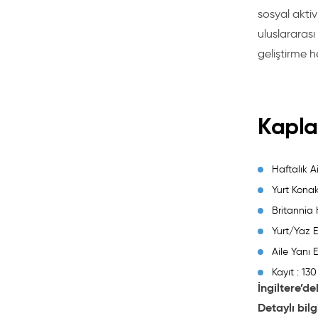
sosyal aktivi
uluslararası
geliştirme 
Kapla
Haftalık 
Yurt Kona
Britannia 
Yurt/Yaz E
Aile Yanı 
Kayıt : 1
İngiltere’d
Detaylı bil