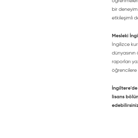
öğrenmeleri
bir deneyim 
etkileşimli d
Mesleki İngi
İngilizce kur
dünyasının ö
raporları yaz
öğrencilere 
İngiltere'd
lisans bölü
edebilirsini