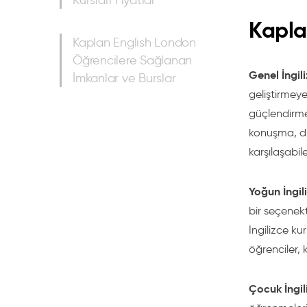
Kursları Fiyatlar
Kapla
Kaplan English London
Öğrencilere Sağlanan
Genel İngil
İmkanlar ve Burslar
geliştirmeye
güçlendirme
konuşma, di
karşılaşabil
Yoğun İngil
bir seçenekt
İngilizce ku
öğrenciler, 
Çocuk İngil