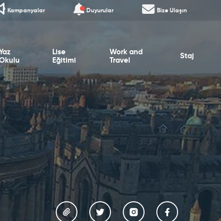
Kampanyalar
Duyurular
Bize Ulaşın
Yaz
Lise
Work and
Staj
Okulu
Eğitimi
Travel