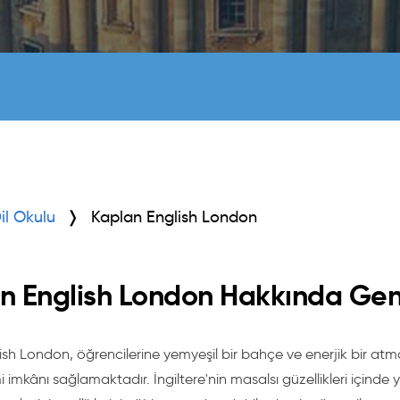
Dil Okulu
Kaplan English London
n English London Hakkında Gene
sh London, öğrencilerine yemyeşil bir bahçe ve enerjik bir atmos
imi imkânı sağlamaktadır. İngiltere'nin masalsı güzellikleri içind