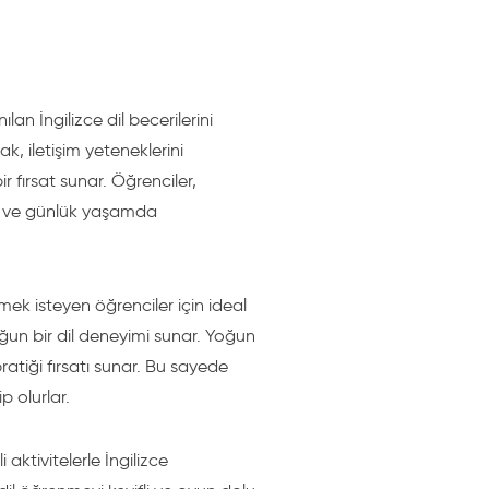
an İngilizce dil becerilerini
k, iletişim yeteneklerini
 fırsat sunar. Öğrenciler,
er ve günlük yaşamda
nmek isteyen öğrenciler için ideal
yoğun bir dil deneyimi sunar. Yoğun
pratiği fırsatı sunar. Bu sayede
p olurlar.
aktivitelerle İngilizce