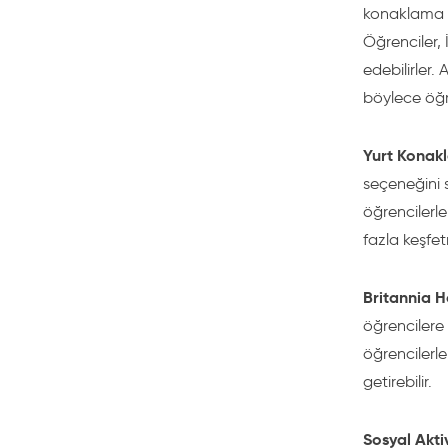
konaklama s
Öğrenciler, 
edebilirler
böylece öğre
Yurt Konak
seçeneğini s
öğrencilerle
fazla keşfe
Britannia H
öğrencilere 
öğrencilerle
getirebilir.
Sosyal Akti