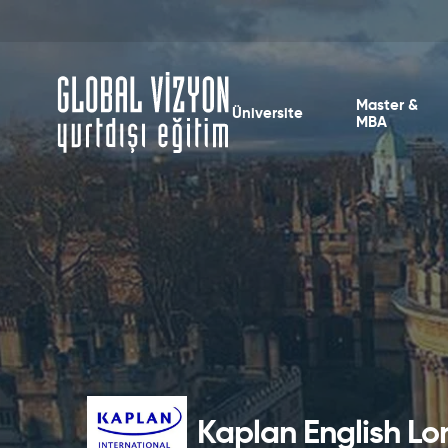
Master &
Üniversite
MBA
Kaplan English L