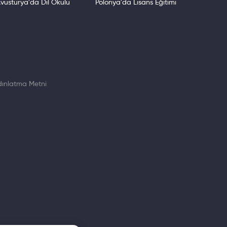
vusturya'da Dil Okulu
Polonya'da Lisans Eğitimi
ınlatma Metni