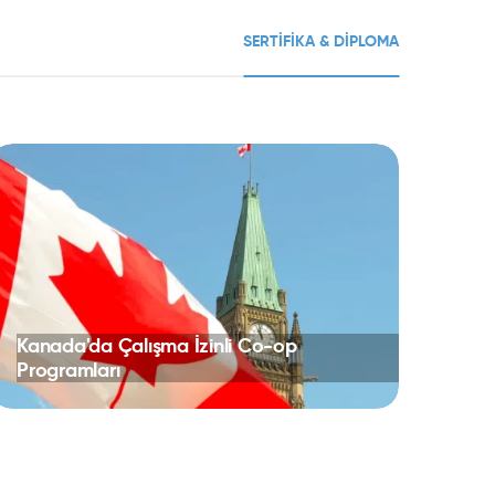
SERTIFIKA & DIPLOMA
Kanada'da Çalışma İzinli Co-op
Programları