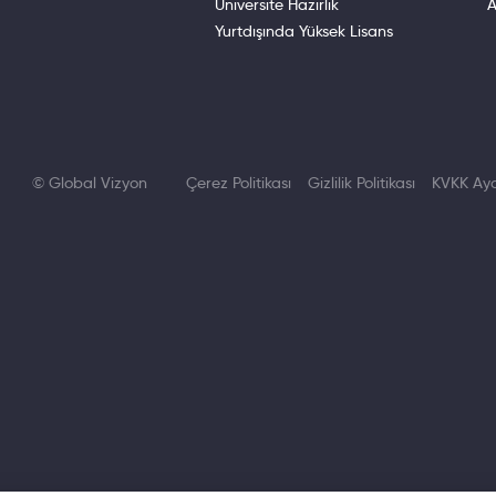
Üniversite Hazırlık
A
Yurtdışında Yüksek Lisans
© Global Vizyon
Çerez Politikası
Gizlilik Politikası
KVKK Ayd