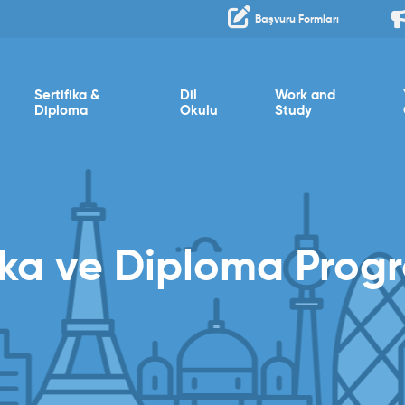
Başvuru Formları
Sertifika &
Dil
Work and
Diploma
Okulu
Study
ika ve Diploma Prog