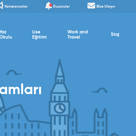
Kampanyalar
Duyurular
Bize Ulaşın
Yaz
Lise
Work and
Staj
Okulu
Eğitimi
Travel
ramları