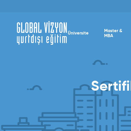
Master &
Üniversite
MBA
Sertif