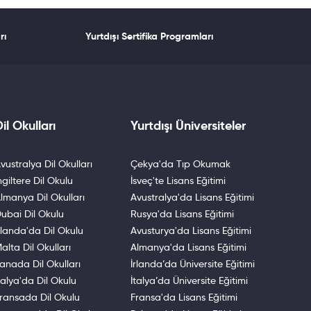
rı
Yurtdışı Sertifika Programları
il Okulları
Yurtdışı Üniversiteler
vustralya Dil Okulları
Çekya'da Tıp Okumak
ngiltere Dil Okulu
İsveç'te Lisans Eğitimi
lmanya Dil Okulları
Avustralya'da Lisans Eğitimi
ubai Dil Okulu
Rusya'da Lisans Eğitimi
rlanda'da Dil Okulu
Avusturya'da Lisans Eğitimi
alta Dil Okulları
Almanya'da Lisans Eğitimi
anada Dil Okulları
İrlanda’da Üniversite Eğitimi
talya'da Dil Okulu
İtalya’da Üniversite Eğitimi
ransada Dil Okulu
Fransa'da Lisans Eğitimi