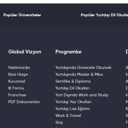
Popüler Üniversiteler
Popüler Yurtdışı Dil Okulla
Global Vizyon
Programlar
D
Hakkımızda
Yurtdışında Üniversite Okumak
A
Bize Ulaşın
Yurtdışında Master & Mba
İ
Kurumsal
Sertifika & Diploma
A
IK Formu
Yurtdışı Dil Okulları
D
Franchise
Yurt Dışında Work and Study
İ
PDF Dokümanları
Yurtdışı Yaz Okulları
M
Yurtdışı Lise Eğitimi
K
Work & Travel
İ
Staj
F