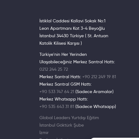
İstiklal Caddesi Kallavi Sokak No:1
Leon Apartmanı Kat 3-4 Beyoğlu
İstanbul 34430 Türkiye ( St. Antuan
Katolik Kilisesi Karşısı )
Türkiye'nin Her Yerinden
Ulaşabileceğiniz Merkez Santral Hattı:
0212 244 25 72
Merkez Santral Hattı:
+90 212 249 19 81
Merkez Santral GSM Hattı:
+90 533 747 64 21
(Sadece Aramalar)
Merkez Whatsapp Hattı:
+90 535 643 31 81
(Sadece Whatsapp)
Global Leaders Yurtdışı Eğitim
İstanbul Göktürk Şube
İzmir