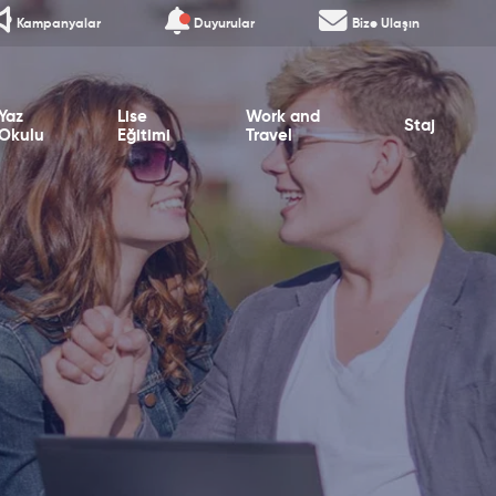
Kampanyalar
Duyurular
Bize Ulaşın
Yaz
Lise
Work and
Staj
Okulu
Eğitimi
Travel