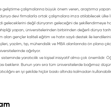
e geliştirme çalışmalarına büyük önem veren, araştırma yapan ö
 dünya devi firmalarla ortak çalışmalara imza atılabilecek ülke 
i geleceklerini değil dünyanın geleceğini de şekillendirmeye ha
ahipliği yapan, üniversitelerinden birbirinden değerli dünya tarih
m alan gençler kaliteli eğitim ve hatırı sayılı destek ile kendilerin
ojileri, yazılım, tıp, mühendislik ve MBA alanlarında ön plana çıka
iversitelerinde ağırlıyor.
 sisteminde yaratıcılık ve kişisel inisiyatif alma çok önemlidir.
sı beklenir. Bunun yanı sıra tüm üniversitelerde bağımsız düşünc
tıcılığını en iyi şekilde hiçbir baskı altında kalmadan kullanabilir
ram