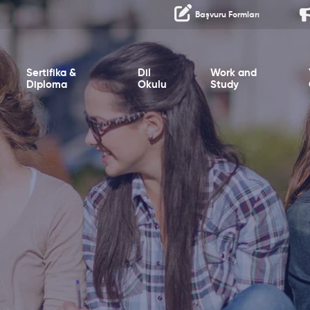
Başvuru Formları
Sertifika &
Dil
Work and
Diploma
Okulu
Study