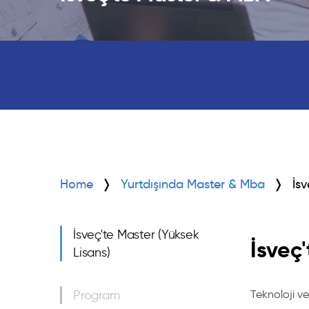
Home
Yurtdışında Master & Mba
İs
İsveç'te Master (Yüksek
İsveç
Lisans)
Program
Teknoloji v