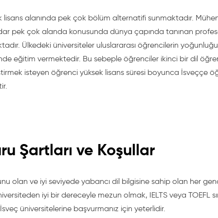
k lisans alanında pek çok bölüm alternatifi sunmaktadır. Mühend
adar pek çok alanda konusunda dünya çapında tanınan profesör
adır. Ülkedeki üniversiteler uluslararası öğrencilerin yoğunlu
linde eğitim vermektedir. Bu sebeple öğrenciler ikinci bir dil öğr
iştirmek isteyen öğrenci yüksek lisans süresi boyunca İsveççe ö
ir.
ru Şartları ve Koşullar
u olan ve iyi seviyede yabancı dil bilgisine sahip olan her gen
niversiteden iyi bir dereceyle mezun olmak, IELTS veya TOEFL sınav
sveç üniversitelerine başvurmanız için yeterlidir.