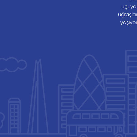
uçuyor
uğraşla
yaşıyo