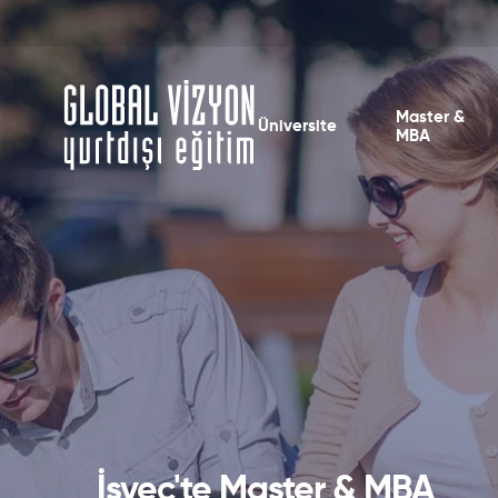
Master &
Üniversite
MBA
İsveç'te Master & MBA