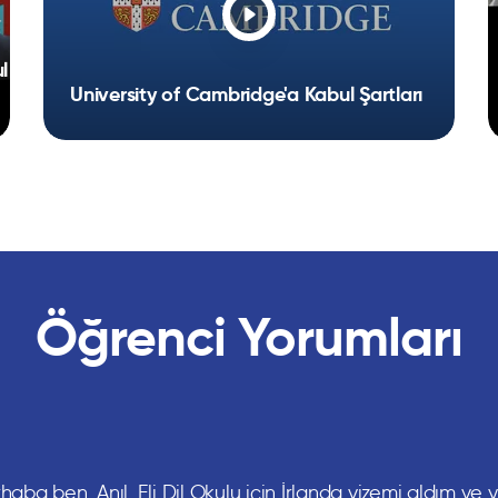
YURTDIŞINDA İNGİLİZCE DİL KURSU & YAZ
l
OKULU SEÇENEKLERİ İYİ DİL KURSU VE YAZ
University of Cambridge'a Kabul Şartları
OKULU NASIL SEÇİLMELİ ?
Öğrenci Yorumları
haba ben, Anıl. Eli Dil Okulu için İrlanda vizemi aldım ve y