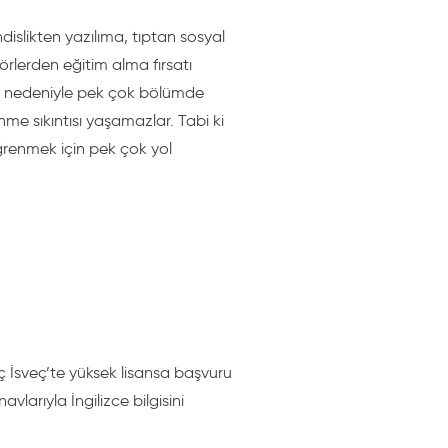
islikten yazılıma, tıptan sosyal
lerden eğitim alma fırsatı
ğu nedeniyle pek çok bölümde
enme sıkıntısı yaşamazlar. Tabi ki
ğrenmek için pek çok yol
ç İsveç’te yüksek lisansa başvuru
larıyla İngilizce bilgisini