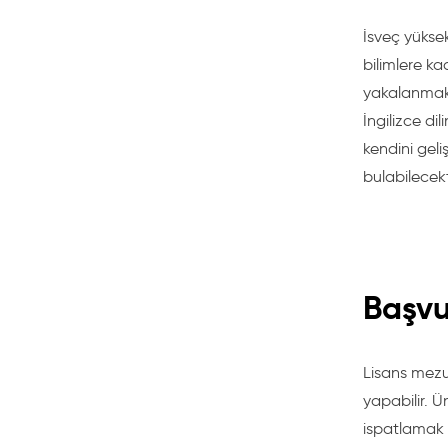
İsveç yükse
bilimlere k
yakalanmakt
İngilizce di
kendini gel
bulabilecekt
Başvu
Lisans mezun
yapabilir. Ü
ispatlamak İ