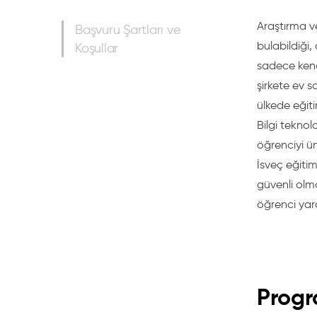
Araştırma v
Başvuru Şartları ve
bulabildiği,
Koşullar
sadece kend
şirkete ev s
ülkede eğiti
Bilgi teknol
öğrenciyi ün
İsveç eğitim
güvenli olma
öğrenci yara
Prog