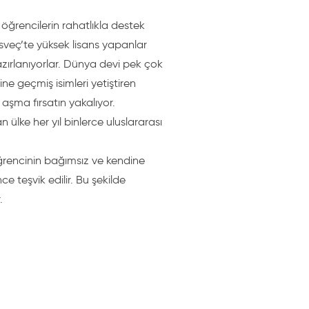
ğrencilerin rahatlıkla destek
İsveç’te yüksek lisans yapanlar
zırlanıyorlar. Dünya devi pek çok
ine geçmiş isimleri yetiştiren
i aşma fırsatın yakalıyor.
n ülke her yıl binlerce uluslararası
 Öğrencinin bağımsız ve kendine
e teşvik edilir. Bu şekilde
.