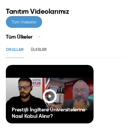
Tanıtım Videolarımız
Tüm Videolar
Tüm Ülkeler
OKULLAR
ÜLKELER
Prestijli İngiltere Üniversitelerine
ALMANYA’DA ÇALIŞARAK
Nasıl Kabul Alınır?
ÜNİVERSİTE EĞİTİMİ