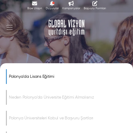
Bize Ulaşın
Duyurular
Kampanyalar
Başvuru Formları
Polonya'da Lisans Eğitimi
Polonya'da Lisans Eğitimi
Neden Polonya’da Üniversite Eğitimi Almalısınız
Polonya Üniversiteleri Kabul ve Başvuru Şartları