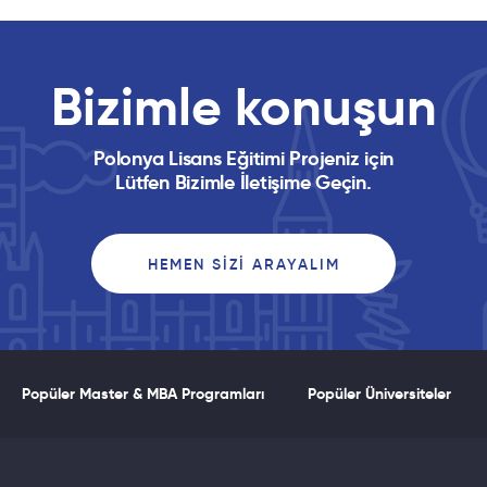
İngiltere’nin en eski
üniversitelerinden University of
Liverpool sizlerle!
Bizimle konuşun
Polonya Lisans Eğitimi Projeniz için
Lütfen Bizimle İletişime Geçin.
Global Vizyon Now TV’de! Ekonomi
Üniversite Tercihlerinde Belirleyici
HEMEN SIZI ARAYALIM
Oldu!
Popüler Master & MBA Programları
Popüler Üniversiteler
İtalya Delle Marche’de Okul
Hayatı, Akademik Kadro, Giriş