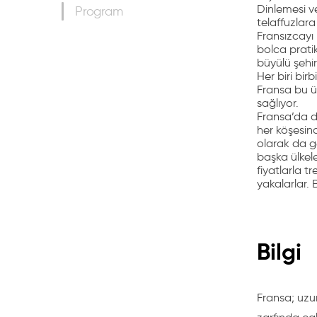
Dinlemesi v
Program
telaffuzlar
Fransızcayı 
bolca prati
büyülü şehir
Her biri birb
Fransa bu ül
sağlıyor.
Fransa’da di
her köşesind
olarak da g
başka ülkel
fiyatlarla t
yakalarlar. B
Bilgi
Fransa; uzu