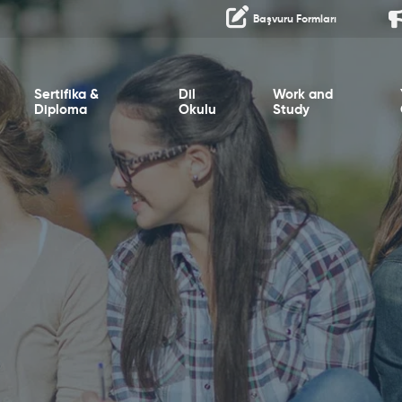
Başvuru Formları
Sertifika &
Dil
Work and
Diploma
Okulu
Study