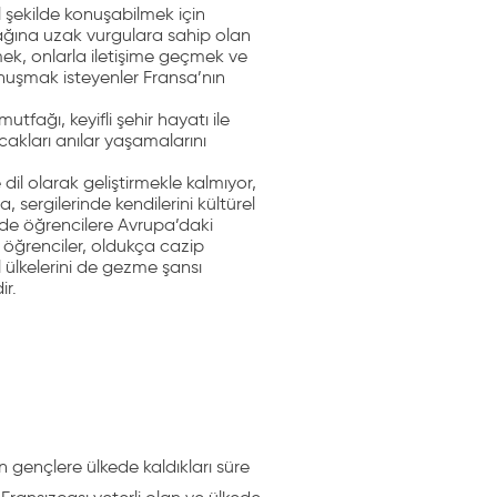
l şekilde konuşabilmek için
lağına uzak vurgulara sahip olan
emek, onlarla iletişime geçmek ve
onuşmak isteyenler Fransa’nın
utfağı, keyifli şehir hayatı ile
cakları anılar yaşamalarını
 dil olarak geliştirmekle kalmıyor,
, sergilerinde kendilerini kültürel
nde öğrencilere Avrupa’daki
 öğrenciler, oldukça cazip
 ülkelerini de gezme şansı
ir.
 gençlere ülkede kaldıkları süre