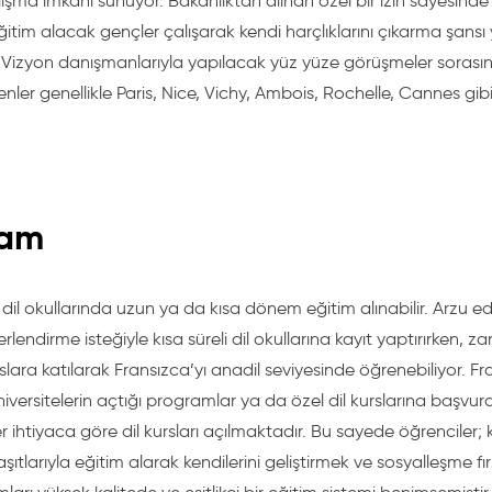
ışma imkanı sunuyor. Bakanlıktan alınan özel bir izin sayesinde 
itim alacak gençler çalışarak kendi harçlıklarını çıkarma şansı
 Vizyon danışmanlarıyla yapılacak yüz yüze görüşmeler sorasında
nler genellikle Paris, Nice, Vichy, Ambois, Rochelle, Cannes gibi
ram
dil okullarında uzun ya da kısa dönem eğitim alınabilir. Arzu eden
rlendirme isteğiyle kısa süreli dil okullarına kayıt yaptırırken, 
lara katılarak Fransızca’yı anadil seviyesinde öğrenebiliyor. Fr
niversitelerin açtığı programlar ya da özel dil kurslarına başvur
r ihtiyaca göre dil kursları açılmaktadır. Bu sayede öğrenciler;
yaşıtlarıyla eğitim alarak kendilerini geliştirmek ve sosyalleşme fı