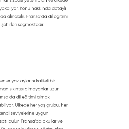
Fransızcası yeterli olan ve ülkede
 yakalıyor. Konu hakkında detaylı
 alınabilir. Fransa’da dil eğitimi
 şehirleri seçmektedir.
ler yaz aylarını kaliteli bir
zaman sıkıntısı olmayanlar uzun
ansa’da dil eğitimi almak
abiliyor. Ülkede her yaş grubu, her
 kendi seviyelerine uygun
rsatı bulur. Fransa’da okullar ve