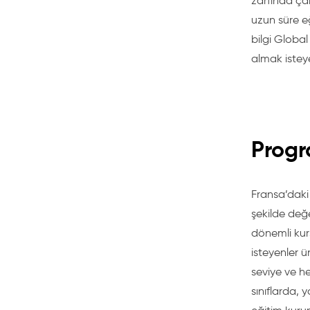
zarfında çal
uzun süre eğ
bilgi Global
almak isteye
Prog
Fransa’daki 
şekilde değe
dönemli kurs
isteyenler ü
seviye ve he
sınıflarda, 