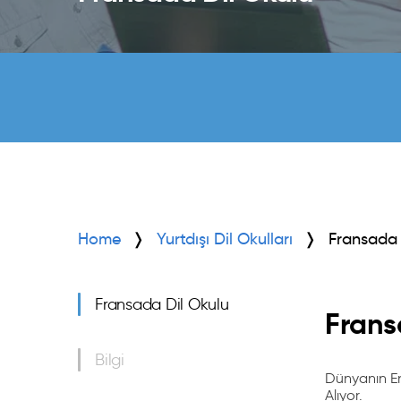
Home
Yurtdışı Dil Okulları
Fransada 
Fransada Dil Okulu
Frans
Bilgi
Dünyanın En
Alıyor.