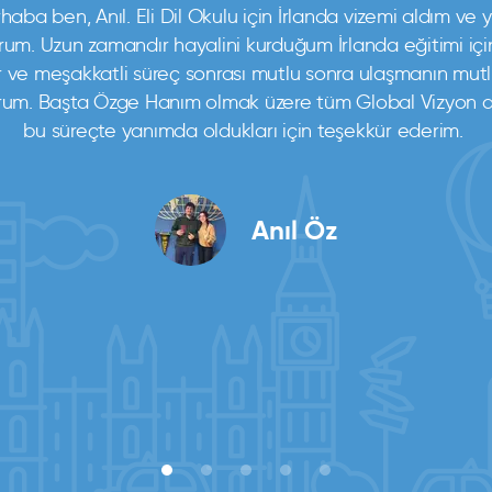
haba ben, Anıl. Eli Dil Okulu için İrlanda vizemi aldım ve y
um. Uzun zamandır hayalini kurduğum İrlanda eğitimi içi
r ve meşakkatli süreç sonrası mutlu sonra ulaşmanın mut
rum. Başta Özge Hanım olmak üzere tüm Global Vizyon ai
Merhabalar, ben Deniz Ecemnur Sevinç. Medipol Üniversitesi Uluslararası
Ticaret ve Finansman mezunuyum. Uzun bir bekleyişin ardından sonunda
bu süreçte yanımda oldukları için teşekkür ederim.
İrlanda vizeleri açıldı ve vakit kaybetmeden başvurdum. Danışmanım
Merve Hanım’la birlikte Twin Okulu Genel İngilizce programına kaydımı
gerçekleştirdim. Heyecanlı ve uzun bir bekleşin ardından 11’inci haftada
vizemi aldım. Çok mutluyum! Bu süreçte bana her konuda titizlikle destek
olan danışmanım Merve Ortakçı’ya ve tüm Global Vizyon ailesine çok
teşekkür ederim.
Anıl Öz
Deniz Ecemnur Sevinç