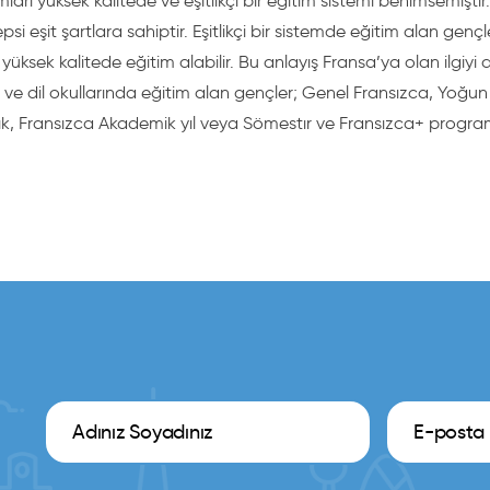
ları yüksek kalitede ve eşitlikçi bir eğitim sistemi benimsemişti
psi eşit şartlara sahiptir. Eşitlikçi bir sistemde eğitim alan gen
ksek kalitede eğitim alabilir. Bu anlayış Fransa’ya olan ilgiyi 
r ve dil okullarında eğitim alan gençler; Genel Fransızca, Yoğun
lık, Fransızca Akademik yıl veya Sömestır ve Fransızca+ program