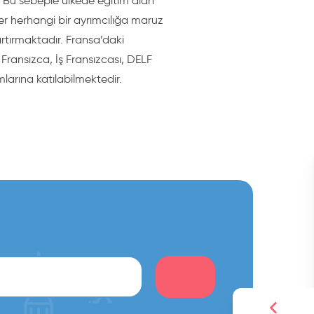
r. Bu sebeple ülkede eğitim alan
çler herhangi bir ayrımcılığa maruz
artırmaktadır. Fransa’daki
 Fransızca, İş Fransızcası, DELF
larına katılabilmektedir.