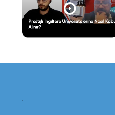
Prestijli İngiltere Üniversitelerine Nasıl Kabu
ALMANYA’DA ÇALIŞARAK ÜNİVERSİTE
Alınır?
EĞİTİMİ
`