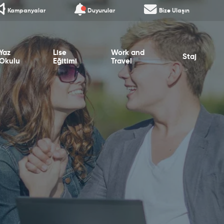
Kampanyalar
Duyurular
Bize Ulaşın
Yaz
Lise
Work and
Staj
Okulu
Eğitimi
Travel