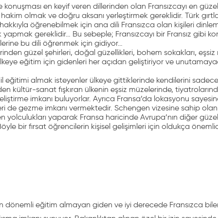
e konuşması en keyif veren dillerinden olan Fransızcayı en güze
a hakim olmak ve doğru aksanı yerleştirmek gereklidir. Türk gırt
hakkıyla öğrenebilmek için ana dili Fransızca olan kişileri dinl
k yapmak gereklidir… Bu sebeple; Fransızcayı bir Fransız gibi k
lerine bu dili öğrenmek için gidiyor…
irinden güzel şehirleri, doğal güzellikleri, bohem sokakları, eşsiz m
keye eğitim için gidenleri her açıdan geliştiriyor ve unutamaya
l eğitimi almak isteyenler ülkeye gittiklerinde kendilerini sadece
en kültür-sanat fışkıran ülkenin eşsiz müzelerinde, tiyatrolarında
eliştirme imkanı buluyorlar. Ayrıca Fransa’da lokasyonu sayesi
eri de gezme imkanı vermektedir. Schengen vizesine sahip olan
ren yolculukları yaparak Fransa haricinde Avrupa’nın diğer güzel
öyle bir fırsat öğrencilerin kişisel gelişimleri için oldukça önemlid
n dönemli eğitim almayan giden ve iyi derecede Fransızca bilen