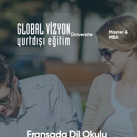
Master &
Üniversite
MBA
Fransada Dil Okulu