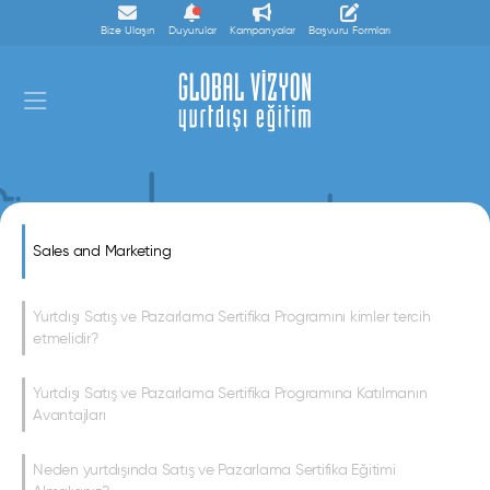
Bize Ulaşın
Duyurular
Kampanyalar
Başvuru Formları
Sales and Marketing
Sales and Marketing
Yurtdışı Satış ve Pazarlama Sertifika Programını kimler tercih
etmelidir?
Yurtdışı Satış ve Pazarlama Sertifika Programına Katılmanın
Avantajları
Neden yurtdışında Satış ve Pazarlama Sertifika Eğitimi