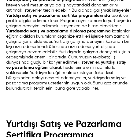
isteyen yeni mezunlar ya da iş hayatındaki donanımlarını
artırmak isteyenler tercih edebilir. Bu alanda çalışmak isteyenler
Yurtdışı satış ve pazarlama sertifika programlarında
teorik ve
pratik bilgiler edinmektedir. Program aynı zamanda yurt dışında
çalışma deneyimi edinmek isteyenlere de hitap etmektedir.
Yurtdışında satış ve pazarlama diploma programına
katılanlar
eğitim aldıkları kurumların organize ettikleri işlerde tam zamanlı
çalışma şansı elde eder. Yurt dışı çalışma deneyimi kazanan bir
kişi arzu ederse kendi ülkesinde arzu ederse yurt dışında
çalışmaya devam edebilir. Yurt dışında çalışma deneyimi kişinin
özgeçmişinde önemli bir artıdır. Günümüzün rekabetçi iş
yurtdışı satış
dünyasında güçlü bir kariyer edinmek isteyenler,
ve pazarlama eğitimi
alarak hedeflerine emin adımlarla
yaklaşabilir. Yurtdışında eğitim almak isteyen fakat kısıtlı
bütçesinden dolayı cesaret edemeyenler, yurtdışında satış ve
pazarlama programı ücretlerinin uygun olduğunu göz önünde
bulundurarak tercihlerini buna göre yapabilirler.
Yurtdışı Satış ve Pazarlama
Sertifika Programına