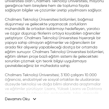
üniversitesi olan Chalmers Teknoloji Üniversitesi, misyonu
gereğince hem bireylere hem de topluma fayda
sağlayan bilgiler ve çözümler üretip yayılmasını sağlıyor.
Chalmers Teknoloji Üniversitesi bölümleri; bağımsız
düşünmeyi ve gelecekte yaşanacak zorlukların
mühendislik ile ortadan kaldırmayı hedefleyen, yaratıcı
ve özgür düşünüp fikirlerini ortaya koyabilen öğrenciler
yetiştiriyor. Chalmers Teknoloji Üniversitesi hiyerarşik bir
yapıya sahip olmayan eğitmenler ve öğrencilerin bir
arada fikir alışverişi yapabileceği dostça bir ortamda
eğitim sunuyor. Chalmers Teknoloji Üniversitesi bölümleri,
eğitim alırken proje bazlı eğitim sistemi ile gelecekteki
sorunları çözmek için teorik bilgiyi uygulamaya
çevirebileceğiniz bir müfredata sahip.
Chalmers Teknoloji Üniversitesi; 3.100 çalışanı 10.000
öğrencisi, endüstriyel ve sosyal ortakları ile uluslararası
düzeyde teknoloji ve doğa bilimi alanında araştırmalar
ve eğitimler yürütüyor. Lisans, Yüksek Lisans ve Doktora
programları ile öğrenciler; mühendislik, bilim, denizcilik,
mimarlık alanında eğitim alabiliyor ve geleceğine yön
Devamını Oku
Chalmers Teknoloji Üniversitesi öğrencileri,
verebiliyor.
mezun olduktan sonra 6 ay içinde iş bulabiliyor.