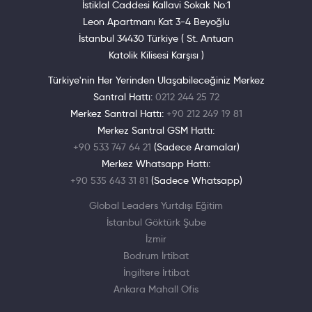
İstiklal Caddesi Kallavi Sokak No:1
Leon Apartmanı Kat 3-4 Beyoğlu
İstanbul 34430 Türkiye ( St. Antuan
Katolik Kilisesi Karşısı )
Türkiye'nin Her Yerinden Ulaşabileceğiniz Merkez
Santral Hattı:
0212 244 25 72
Merkez Santral Hattı:
+90 212 249 19 81
Merkez Santral GSM Hattı:
+90 533 747 64 21
(Sadece Aramalar)
Merkez Whatsapp Hattı:
+90 535 643 31 81
(Sadece Whatsapp)
Global Leaders Yurtdışı Eğitim
İstanbul Göktürk Şube
İzmir
Bodrum İrtibat
İngiltere İrtibat
Ankara Mahall Ofis