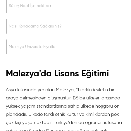
Süreç Nasıl İşlemektedir
Nasıl Konaklama Sağlarsınız?
Malezya Üniversite Fiyatları
Malezya'da Lisans Eğitimi
Asya kıtasında yer alan Malezya, 11 farklı devletin bir
araya gelmesinden oluşmuştur. Bölge ülkeleri arasında
yüksek yaşam standartlarına sahip ülkede hoşgörü ön
plandadır. Ülkede farklı etnik kültür ve kimliklerden pek
çok kişi yaşamaktadır. Türkiye’den de öğrenci nüfusuna
sahip olan ülkede dünyada saygı gören pek çok