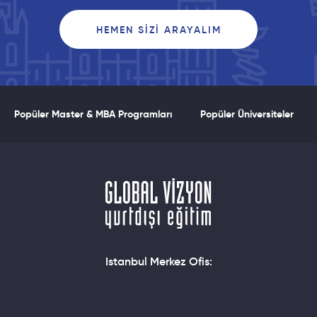
Global Vizyon Now TV’de! Ekonomi
Üniversite Tercihlerinde Belirleyici
HEMEN SIZI ARAYALIM
Oldu!
Popüler Master & MBA Programları
Popüler Üniversiteler
İtalya Delle Marche’de Okul
Hayatı, Akademik Kadro, Giriş
Şartları ve Yaşam Koşulları
Istanbul Merkez Ofis: