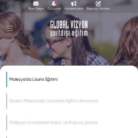
Bize Ulaşın
Duyurular
Kampanyalar
Başvuru Formları
Malezya'da Lisans Eğitimi
Malezya'da Lisans Eğitimi
Neden Malezya’da Üniversite Eğitimi Almalısınız
Malezya Üniversiteleri Kabul ve Başvuru Şartları