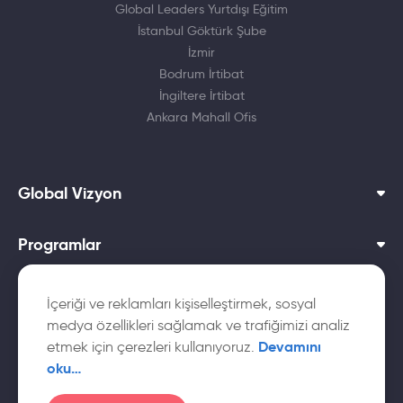
Global Leaders Yurtdışı Eğitim
İstanbul Göktürk Şube
İzmir
Bodrum İrtibat
İngiltere İrtibat
Ankara Mahall Ofis
Global Vizyon
Programlar
Dil Okulları
İçeriği ve reklamları kişiselleştirmek, sosyal
medya özellikleri sağlamak ve trafiğimizi analiz
Yurtdışı Üniversiteler
Devamını
etmek için çerezleri kullanıyoruz.
oku…