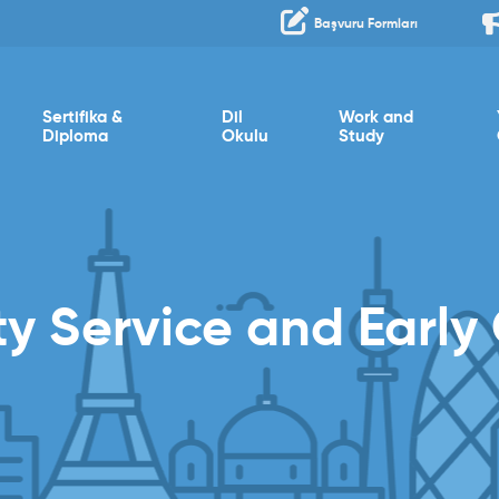
Başvuru Formları
Sertifika &
Dil
Work and
Diploma
Okulu
Study
 Service and Early