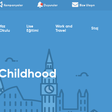
Kampanyalar
Duyurular
Bize Ulaşın
Yaz
Lise
Work and
Staj
Okulu
Eğitimi
Travel
 Childhood