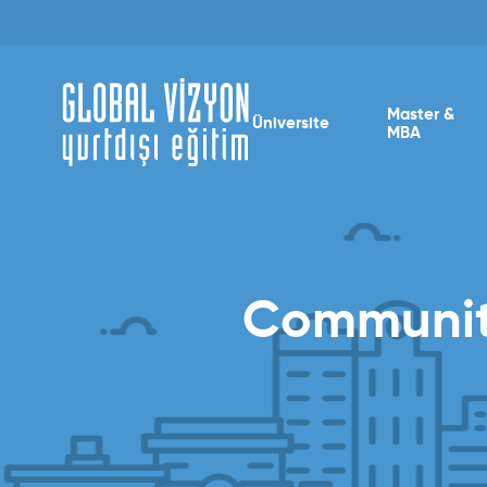
Master &
Üniversite
MBA
Community