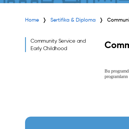
Home
Sertifika & Diploma
Communit
Community Service and
Commu
Early Childhood
Bu programda 
programların n