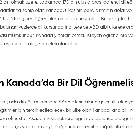
2 bin olmak üzere, toplamda 170 bin uluslararası öğrenci dil eği
artlarına sahip olan Kanada, ülkesinin para biriminin dolar ve 
ürkiye’den giden öğrenciler için daha hesaplıdır. Bu sebeple; 
e bulunan yüzlerce dil kursunda İngiltere ve ABD gibi ülkelere o
ması mümkündür. Kanada’yı tercih etmek isteyen öğrencilere veri
yaz aylarına denk getirmeleri olacaktır.
 Kanada’da Bir Dil Öğrenmelis
tdışında dil eğitimi denince öğrencilerin aklına gelen ilk loka
eğitimler için tercih edilebilecek bir ülke olan Kanada, ana dili 
ezi olmuştur. Akademik ve sektörel eğitimde de öncü olduğund
me geçiş yapmak isteyen öğrencilerin tercih ettiği ilk ülkelerden