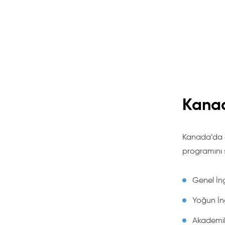
Kanad
Kanada’da ço
programını s
Genel İng
Yoğun İng
Akademik