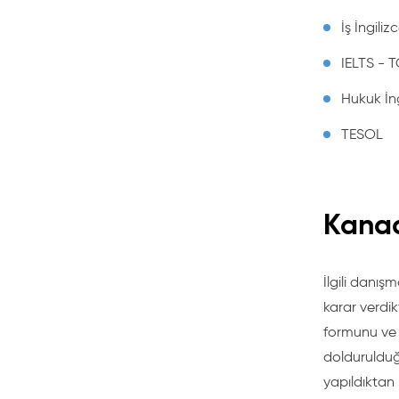
İş İngiliz
IELTS - T
Hukuk İng
TESOL
Kanad
İlgili danı
karar verdik
formunu ve 
doldurulduğ
yapıldıktan