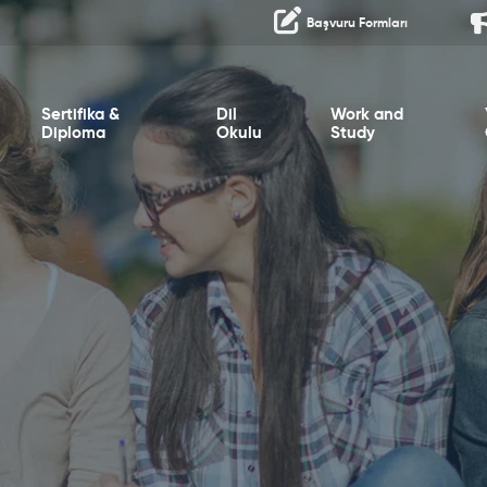
Başvuru Formları
Sertifika &
Dil
Work and
Diploma
Okulu
Study