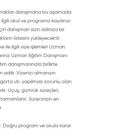
 evrakları danışmana bu aşamada
ilgili okul ve programa kaydınızı
için danışman sizin adınıza bir
arın listesini yükleyecektir.
 ile ilgili vize işlemleri Uzman
mleriniz Uzman Eğitim Danışmanı
im danışmanınızla birlikte
 edilir. Vizenizi almanızın
igorta vb. yapılması zorunlu olan
lır. Uçuş, gümrük süreçleri,
ız tamamlanır. Sürecinizin en
.
r. Doğru program ve okula karar