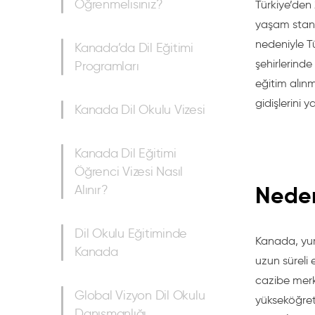
Öğrenmelisiniz?
Türkiye’den 
yaşam stand
nedeniyle T
Kanada’da Dil Eğitimi
şehirlerind
Programları
eğitim alın
gidişlerini 
Kanada Dil Okulu Vizesi
Kanada Dil Eğitimi
Öğrenci Vizesi Nasıl
Neden
Alınır?
Dil Okulu Eğitiminde
Kanada, yur
Kanada
uzun süreli 
cazibe merk
Global Vizyon Dil Okulu
yükseköğreti
Danışmanlığı