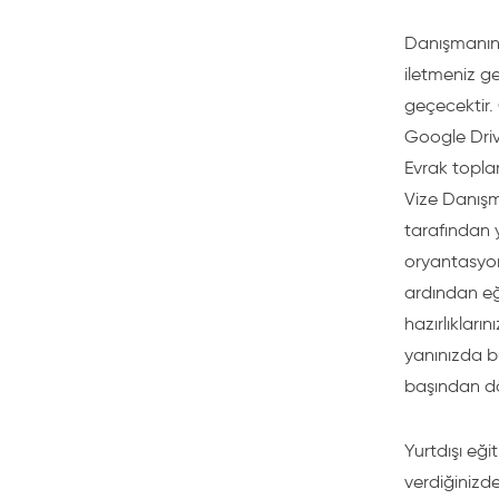
Danışmanın 
iletmeniz ge
geçecektir. 
Google Drive
Evrak toplam
Vize Danışma
tarafından 
oryantasyonu
ardından eğ
hazırlıkları
yanınızda bu
başından dö
Yurtdışı eğ
verdiğinizd