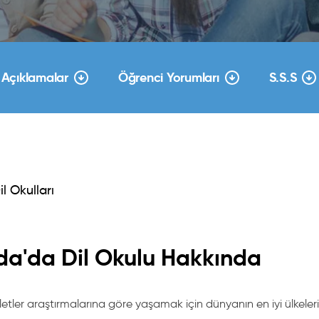
Açıklamalar
Öğrenci Yorumları
S.S.S
l Okulları
a'da Dil Okulu Hakkında
lletler araştırmalarına göre yaşamak için dünyanın en iyi ülkele