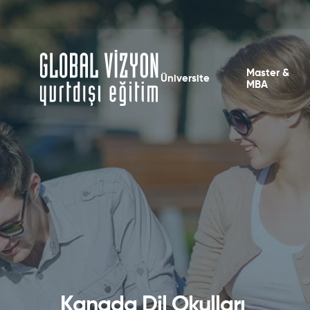
Master &
Üniversite
MBA
Kanada Dil Okulları