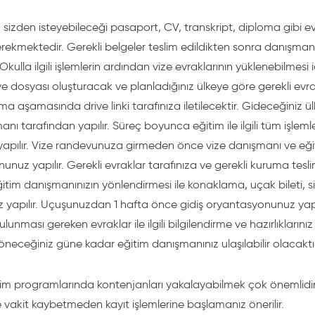
sizden isteyebileceği pasaport, CV, transkript, diploma gibi
rekmektedir. Gerekli belgeler teslim edildikten sonra danışman 
Okulla ilgili işlemlerin ardından vize evraklarının yüklenebilmesi 
 dosyası oluşturacak ve planladığınız ülkeye göre gerekli evrakl
a aşamasında drive linki tarafınıza iletilecektir. Gideceğiniz ülke
nı tarafından yapılır. Süreç boyunca eğitim ile ilgili tüm işle
yapılır. Vize randevunuza girmeden önce vize danışmanı ve eğit
nuz yapılır. Gerekli evraklar tarafınıza ve gerekli kuruma teslim
itim danışmanınızın yönlendirmesi ile konaklama, uçak bileti, s
nız yapılır. Uçuşunuzdan 1 hafta önce gidiş oryantasyonunuz yapı
lunması gereken evraklar ile ilgili bilgilendirme ve hazırlıkların
neceğiniz güne kadar eğitim danışmanınız ulaşılabilir olacaktır
itim programlarında kontenjanları yakalayabilmek çok önemlidi
e vakit kaybetmeden kayıt işlemlerine başlamanız önerilir.