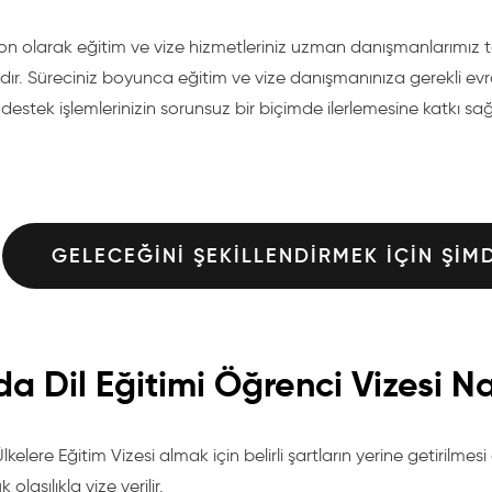
on olarak eğitim ve vize hizmetleriniz uzman danışmanlarımız t
ır. Süreciniz boyunca eğitim ve vize danışmanınıza gerekli ev
destek işlemlerinizin sorunsuz bir biçimde ilerlemesine katkı sa
GELECEĞINI ŞEKILLENDIRMEK IÇIN ŞIM
a Dil Eğitimi Öğrenci Vizesi Nas
kelere Eğitim Vizesi almak için belirli şartların yerine getirilmesi 
 olasılıkla vize verilir.