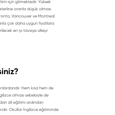
timi için gitmektedir. Yüksek
sterline oranla düşük olması
Toronto, Vancouver ve Montreal
ranla çok daha uygun fiyatlara
lecek en iyi tavsiye ülkeyi
iniz?
syonlardandır. Hem kısa hem de
İngilizce olması sebebiyle de
an dil eğitimi ardından
dir. Okullar İngilizce eğitiminde