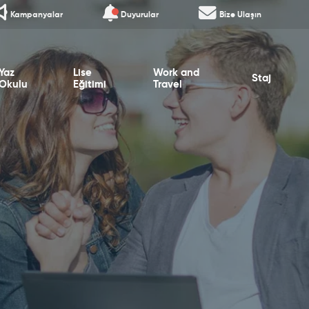
Kampanyalar
Duyurular
Bize Ulaşın
Yaz
Lise
Work and
Staj
Okulu
Eğitimi
Travel