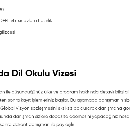
cesi
OEFL vb. sınavlara hazırlık
ilizcesi
a Dil Okulu Vizesi
şman ile düşündüğünüz ülke ve program hakkında detaylı bilgi al
ten sonra kayıt işlemleriniz başlar. Bu aşamada danışmanın size
Global Vizyon sözleşmesini eksiksiz doldurarak danışmana gönde
unda danışman sizlere depozito ödemesini yapacağınız hesap 
 sonra dekont danışman ile paylaşılır.