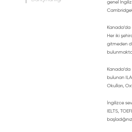
genel İngili
Cambridge(F
Kanada’da di
Her iki şeh
gitmeden di
bulunmakta
Kanada’da h
bulunan ILA
Okulları, Ox
İngilizce s
IELTS, TOEFL
başladığını