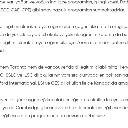
zce, yarı yoğun ve yoğun İngilizce programları, iş İngilizcesi, P
CE, CAE, CPE) gibi sınav hazırlık programları sunmaktadırlar.
l eğitimi almak isteyen öğrencilerin çoğunlukla tercih ettiği ş
irde de yüksek sayıda dil okulu ve yüksek öğrenim kurumu da 
l eğitimi almak isteyen öğrenciler için Zoom üzerinden online d
dır.
em Toronto hem de Vancouver’da dil eğitimi alabilirsiniz. Kend
C, SSLC ve ILSC dil okullarının yanı sıra dünyada en çok tanınan
ford International, LSI ve CES dil okulları ile de Kanada’da amac
eviyenize göre uygun eğitim alabileceğiniz bu okullarda aynı za
 ya da Cambridge gibi sınavlara hazırlanmak için eğitimler de ala
z eğitiminize bu programlarla da devam edebilirsiniz.