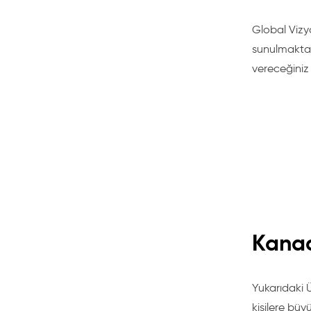
Global Vizy
sunulmaktad
vereceğiniz 
Kanad
Yukarıdaki Ül
kişilere büyük