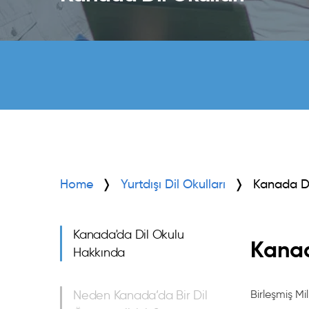
Home
Yurtdışı Dil Okulları
Kanada Di
Kanada'da Dil Okulu
Kanad
Hakkında
Neden Kanada’da Bir Dil
Birleşmiş Mi