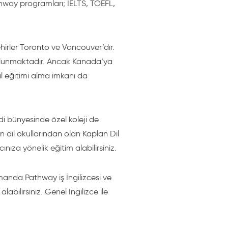
athway programları; IELTS, TOEFL,
ehirler Toronto ve Vancouver’dır.
bulunmaktadır. Ancak Kanada’ya
il eğitimi alma imkanı da
i bünyesinde özel koleji de
 dil okullarından olan Kaplan Dil
ınıza yönelik eğitim alabilirsiniz.
manda Pathway iş İngilizcesi ve
bilirsiniz. Genel İngilizce ile