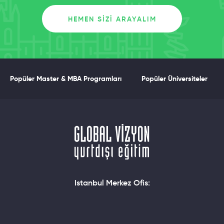
Global Vizyon Now TV’de! Ekonomi
Üniversite Tercihlerinde Belirleyici
HEMEN SIZI ARAYALIM
Oldu!
Popüler Master & MBA Programları
Popüler Üniversiteler
İtalya Delle Marche’de Okul
Hayatı, Akademik Kadro, Giriş
Şartları ve Yaşam Koşulları
Istanbul Merkez Ofis: