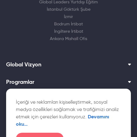
Global Leaders Yurtdışı Eğitim
İstanbul Göktürk Şube
İzmir
Bodrum İrtibat
İngiltere İrtibat
Ankara Mahall Ofis
Global Vizyon
Programlar
Dil Okulları
İçeriği ve reklamları kişiselleştirmek, sosyal
medya özellikleri sağlamak ve trafiğimizi analiz
Yurtdışı Üniversiteler
Devamını
etmek için çerezleri kullanıyoruz.
oku…