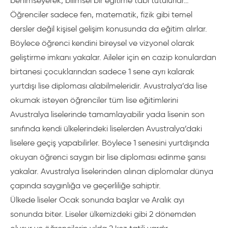
benimseyerek, bilimsel bir eğitime tabi tutulurlar…
Öğrenciler sadece fen, matematik, fizik gibi temel
dersler değil kişisel gelişim konusunda da eğitim alırlar.
Böylece öğrenci kendini bireysel ve vizyonel olarak
geliştirme imkanı yakalar. Aileler için en cazip konulardan
birtanesi çocuklarından sadece 1 sene ayrı kalarak
yurtdışı lise diploması alabilmeleridir. Avustralya’da lise
okumak isteyen öğrenciler tüm lise eğitimlerini
Avustralya liselerinde tamamlayabilir yada lisenin son
sınıfında kendi ülkelerindeki liselerden Avustralya’daki
liselere geçiş yapabilirler. Böylece 1 senesini yurtdışında
okuyan öğrenci saygın bir lise diploması edinme şansı
yakalar. Avustralya liselerinden alınan diplomalar dünya
çapında saygınlığa ve geçerliliğe sahiptir.
Ülkede liseler Ocak sonunda başlar ve Aralık ayı
sonunda biter. Liseler ülkemizdeki gibi 2 dönemden