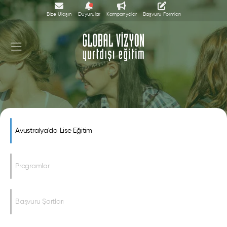
Bize Ulaşın
Duyurular
Kampanyalar
Başvuru Formları
Avustralya'da Lise Eğitim
Avustralya'da Lise Eğitim
Programlar
Başvuru Şartları