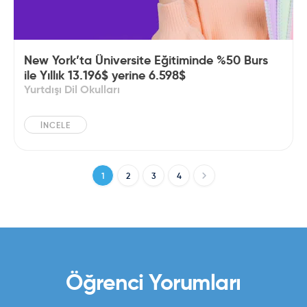
New York’ta Üniversite Eğitiminde %50 Burs
ile Yıllık 13.196$ yerine 6.598$
Yurtdışı Dil Okulları
İNCELE
1
2
3
4
Öğrenci Yorumları