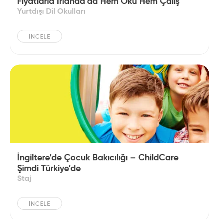
Fiyatlarla İrlanda’da Hem Oku Hem Çalış
Yurtdışı Dil Okulları
İNCELE
İngiltere’de Çocuk Bakıcılığı – ChildCare
Şimdi Türkiye’de
Staj
İNCELE