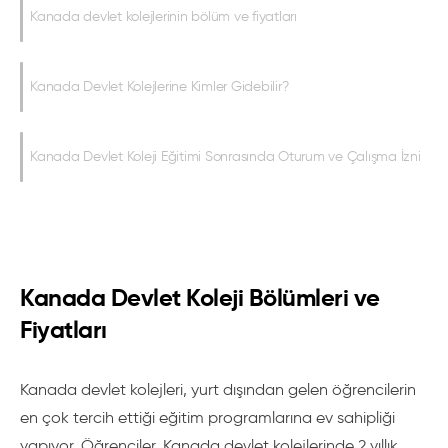
Kanada devlet kolejlerinin bölüm ve fiyatları
Kanada Devlet Kolejlerine Kimler Gidebilir?
Kanada Devlet Koleji Eğitimi Sonrasında Oturum ve Çalışma İzni
Kanada Devlet Koleji Bölümleri ve
Fiyatları
Kanada devlet kolejleri, yurt dışından gelen öğrencilerin
en çok tercih ettiği eğitim programlarına ev sahipliği
yapıyor. Öğrenciler, Kanada devlet kolejlerinde 2 yıllık