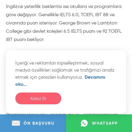
İngilizce yeterlilik beklentisi ise okullara ve programlara
göre değişiyor. Genellikle IELTS 6.0, TOEFL IBT 88 ve
civarında puan isteniyor. George Brown ve Lambton
College gibi devlet kolejleri 6.5 IELTS puanı ve 92 TOEFL
IBT puanı bekliyor.
Dil yeterliliği şartını sağlayamayan öğrencilerin ise
İçeriği ve reklamları kişiselleştirmek, sosyal
programlara katılmak için alternatif bir yolu bulunuyor.
medya özellikleri sağlamak ve trafiğimizi analiz
Devlet koleji programına katılmak isteyen öğrenci,
Devamını
etmek için çerezleri kullanıyoruz.
kurumla anlaşmalı bir dil okuluna kayıt olup, aldığı
oku…
İngilizce kursla dilini geliştirebiliyor ve kurum için yeterli
İngilizce bilgisine kavuştuğunda devlet koleji programına
Kabul Et
kayıt olabiliyor. Her ne kadar bu fazladan maliyet
anlamına gelse de Georgian @ILAC, öğrencilerine bir
fırsat sunuyor. 5.5 puanla şartlı kabul sağlayan
ÖN BAŞVURU
WHATSAPP
öğrenciler, 12 haftalık ILAC Online’dan veya Toronto’daki