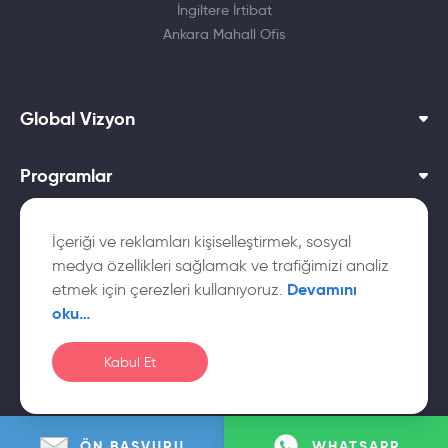
İngiltere İrtibat
Ankara Mahall Ofis
Global Vizyon
Programlar
Dil Okulları
İçeriği ve reklamları kişiselleştirmek, sosyal
medya özellikleri sağlamak ve trafiğimizi analiz
Yurtdışı Üniversiteler
Devamını
etmek için çerezleri kullanıyoruz.
oku…
Kabul Et
© Global
Çerez
Gizlilik
KVKK Aydınlatma
Vizyon
Politikası
Politikası
Metni
ÖN BAŞVURU
WHATSAPP