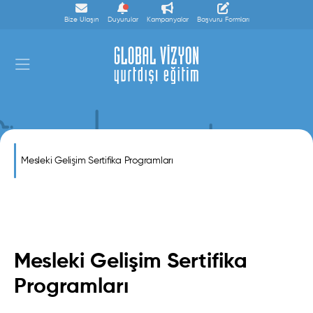
Bize Ulaşın
Duyurular
Kampanyalar
Başvuru Formları
Mesleki Gelişim Sertifika
Mesleki Gelişim Sertifika Programları
Programları
Mesleki Gelişim Sertifika
Programları