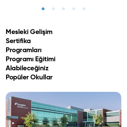
teşekkür ederim. Sizler de hem eğitim alıp hem çalışmak
Vizyon ailesine çok teşekkür ederim.
istiyorsanız İrlanda bunun en muazzam yer. İnsanlar inanılmaz
sevecen ve yardımsever, kesinlikle tavsiye ederim.
Mesleki Gelişim
Sertifika
Programları
Programı Eğitimi
Alabileceğiniz
Popüler Okullar