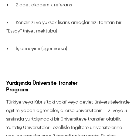
•
2 adet akademik referans
•
Kendinizi ve yüksek lisans amaçlarınızı tanıtan bir
“Essay” (niyet mektubu)
•
İş deneyimi (eğer varsa)
Yurdışında Üniversite Transfer
Programı
Türkiye veya Kıbrıs’taki vakıf veya devlet üniversitelerinde
eğitim yapan öğrenciler, dilerse üniversitenin 1. 2. veya 3.
sınıfında yurtdışındaki bir üniversiteye transfer olabilir.
Yurtdışı Üniversiteleri, özellikle İngiltere üniversitelerine
yapılan transferlerde 2 önemli nokta vardır. Bunlar;