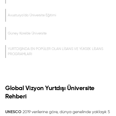
Avusturya’da Üniversite Eğitimi
Güney Kore’de Üniversite
YURTDIŞINDA EN POPÜLER OLAN LİSANS VE YÜKSEK LİSANS
PROGRAMLARI
Global Vizyon Yurtdışı Üniversite
Rehberi
UNESCO
2019 verilerine göre, dünya genelinde yaklaşık 5