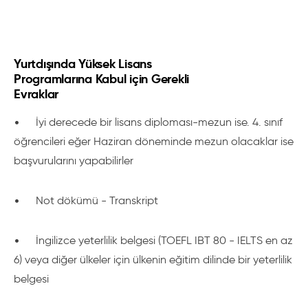
Yurtdışında Yüksek Lisans
Programlarına Kabul için Gerekli
Evraklar
•
İyi derecede bir lisans diploması-mezun ise. 4. sınıf
öğrencileri eğer Haziran döneminde mezun olacaklar ise
başvurularını yapabilirler
•
Not dökümü - Transkript
•
İngilizce yeterlilik belgesi (TOEFL IBT 80 - IELTS en az
6) veya diğer ülkeler için ülkenin eğitim dilinde bir yeterlilik
belgesi