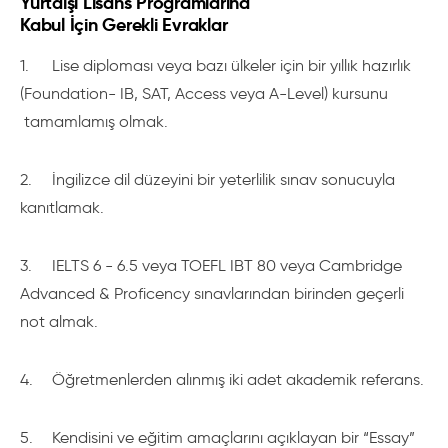
Yurtdışı Lisans Programlarına
Kabul İçin Gerekli Evraklar
1.
Lise diploması veya bazı ülkeler için bir yıllık hazırlık
(Foundation- IB, SAT, Access veya A-Level) kursunu
tamamlamış olmak.
2.
İngilizce dil düzeyini bir yeterlilik sınav sonucuyla
kanıtlamak.
3.
IELTS 6 - 6.5 veya TOEFL IBT 80 veya Cambridge
Advanced & Proficency sınavlarından birinden geçerli
not almak.
4.
Öğretmenlerden alınmış iki adet akademik referans.
5.
Kendisini ve eğitim amaçlarını açıklayan bir “Essay”