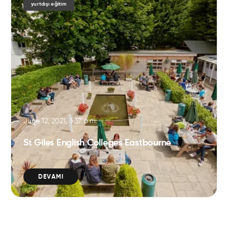
yurtdışı eğitim
June 12, 2021, 3:37 a.m.
St Giles English Colleges Eastbourne
DEVAMI