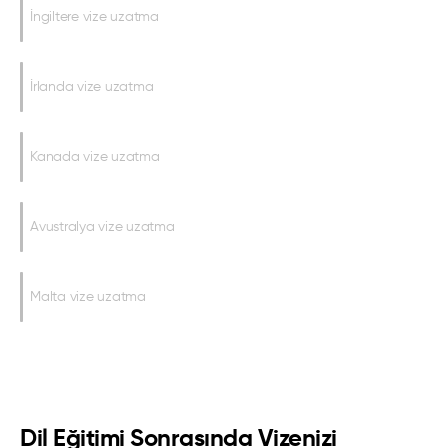
İngiltere vize uzatma
İrlanda vize uzatma
Kanada vize uzatma
Avustralya vize uzatma
Malta vize uzatma
Dil Eğitimi Sonrasında Vizenizi