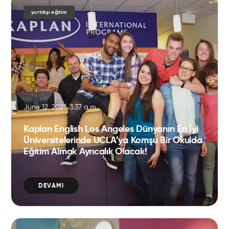
yurtdışı eğitim
June 12, 2021, 3:37 a.m.
Kaplan English Los Angeles Dünyanın En İyi
Üniversitelerinde UCLA’ya Komşu Bir Okulda
Eğitim Almak Ayrıcalık Olacak!
DEVAMI