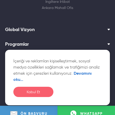
İngiltere İrtibat
Ankara Mahall Ofis
Global Vizyon
Programlar
Dil Okulları
İçeriği ve reklamları kişiselleştirmek, sosyal
medya özellikleri sağlamak ve trafiğimizi analiz
Yurtdışı Üniversiteler
Devamını
etmek için çerezleri kullanıyoruz.
oku…
Kabul Et
© Global
Çerez
Gizlilik
KVKK Aydınlatma
Vizyon
Politikası
Politikası
Metni
ÖN BAŞVURU
WHATSAPP