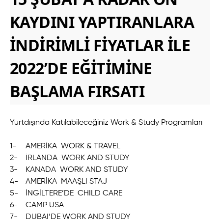
KAYDINI YAPTIRANLARA
İNDİRİMLİ FİYATLAR İLE
2022’DE EĞİTİMİNE
BAŞLAMA FIRSATI
Yurtdışında Katılabileceğiniz Work & Study Programları
1-
AMERİKA WORK & TRAVEL
2-
İRLANDA WORK AND STUDY
3-
KANADA WORK AND STUDY
4-
AMERİKA MAAŞLI STAJ
5-
İNGİLTERE’DE CHILD CARE
6-
CAMP USA
7-
DUBAI’DE WORK AND STUDY