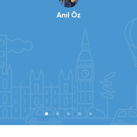
Salih Demirci
Global Vizyon ailesine çok teşekkür ederim.
Anıl Öz
Deniz Ecemnur Sevinç