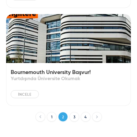
Bournemouth University Başvur!
Yurtdışında Üniversite Okumak
İNCELE
1
2
3
4