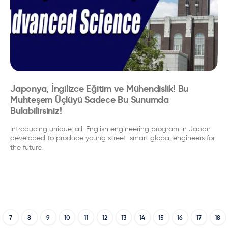
Japonya, İngilizce Eğitim ve Mühendislik! Bu
Muhteşem Üçlüyü Sadece Bu Sunumda
Bulabilirsiniz!
Introducing unique, all-English engineering program in Japan
developed to produce young street-smart global engineers for
the future.
7
8
9
10
11
12
13
14
15
16
17
18