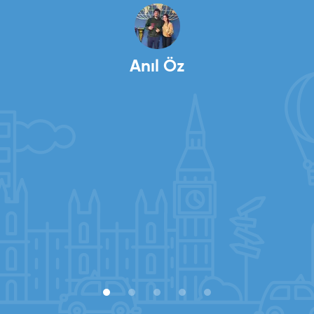
ardından 11’inci haftada vizemi aldım. Çok
mutluyum! Bu süreçte bana her konuda titizlikle
Salih Demirci
destek olan danışmanım Merve Ortakçı’ya ve tüm
Global Vizyon ailesine çok teşekkür ederim.
Anıl Öz
Deniz Ecemnur Sevinç