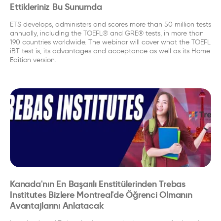
Ettikleriniz Bu Sunumda
ETS develops, administers and scores more than 50 million tests
annually, including the TOEFL® and GRE® tests, in more than
190 countries worldwide. The webinar will cover what the TOEFL
iBT test is, its advantages and acceptance as well as its Home
Edition version.
Kanada'nın En Başarılı Enstitülerinden Trebas
Institutes Bizlere Montreal'de Öğrenci Olmanın
Avantajlarını Anlatacak