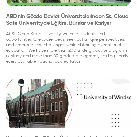
ABD'nin Gözde Devlet Üniversitelerinden St. Cloud
Sate University'de Eğitim, Burslar ve Kariyer
At St. Cloud State University, we help students find
opportunities to explore ideas, seek out unique perspectives,
and embrace new challenges while obtaining exceptional
education. We have more than 200 undergraduate programs
of study and more than 60 graduate programs, holding nearly
every available national accreditation.