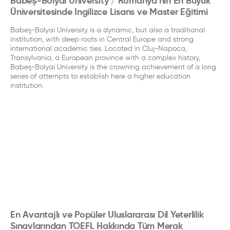
Babeș-Bolyai University / Romanya'nın En Büyük
Üniversitesinde Ingilizce Lisans ve Master Eğitimi
Babeş-Bolyai University is a dynamic, but also a traditional
institution, with deep roots in Central Europe and strong
international academic ties. Located in Cluj-Napoca,
Transylvania, a European province with a complex history,
Babeş-Bolyai University is the crowning achievement of a long
series of attempts to establish here a higher education
institution.
En Avantajlı ve Popüler Uluslararası Dil Yeterlilik
Sınavlarından TOEFL Hakkında Tüm Merak