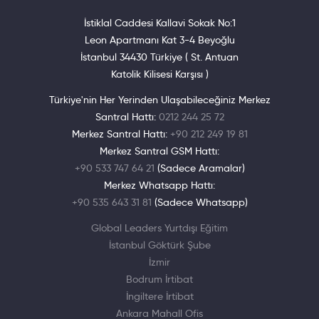
İstiklal Caddesi Kallavi Sokak No:1
Leon Apartmanı Kat 3-4 Beyoğlu
İstanbul 34430 Türkiye ( St. Antuan
Katolik Kilisesi Karşısı )
Türkiye'nin Her Yerinden Ulaşabileceğiniz Merkez
Santral Hattı:
0212 244 25 72
Merkez Santral Hattı:
+90 212 249 19 81
Merkez Santral GSM Hattı:
+90 533 747 64 21
(Sadece Aramalar)
Merkez Whatsapp Hattı:
+90 535 643 31 81
(Sadece Whatsapp)
Global Leaders Yurtdışı Eğitim
İstanbul Göktürk Şube
İzmir
Bodrum İrtibat
İngiltere İrtibat
Ankara Mahall Ofis