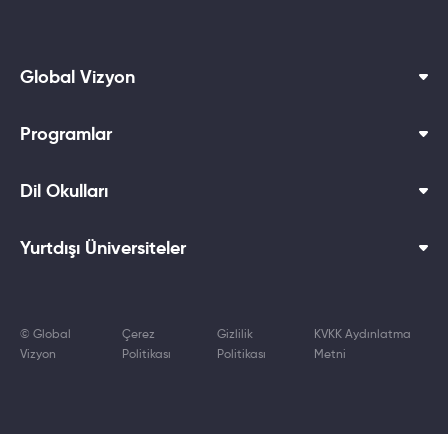
Global Vizyon
Programlar
Dil Okulları
Yurtdışı Üniversiteler
© Global
Çerez
Gizlilik
KVKK Aydınlatma
Vizyon
Politikası
Politikası
Metni