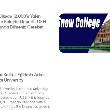
 Ülkede 12.000'e Yakın
ve Kolejde Geçerli TOEFL
kında Bilmeniz Gereken
Kaliteli Eğitimin Adresi
i University
niversity is a public university
a, Romania - it is commonly
bbreviation, UBB. - it is located
a, a European province with a
y. - it has the longest academic