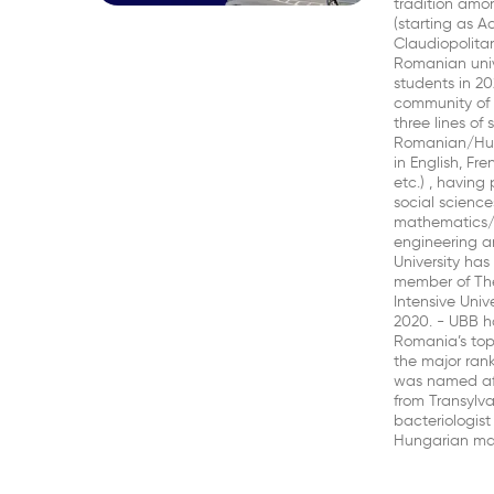
tradition amo
(starting as 
Claudiopolitana
Romanian univ
students in 
community of 
three lines of 
Romanian/Hu
in English, Fr
etc.) , having
social science
mathematics/
engineering a
University ha
member of The
Intensive Unive
2020. - UBB ha
Romania’s top 
the major rank
was named aft
from Transylv
bacteriologis
Hungarian ma