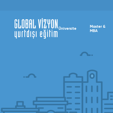
Master &
Üniversite
MBA