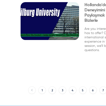
Hollanda'd
Deneyimini
Paylaşmak Ü
Bizlerle
Are you intere
has to offer? 
international
experience in
session, we’ll
questions.
1
2
3
4
5
6
7