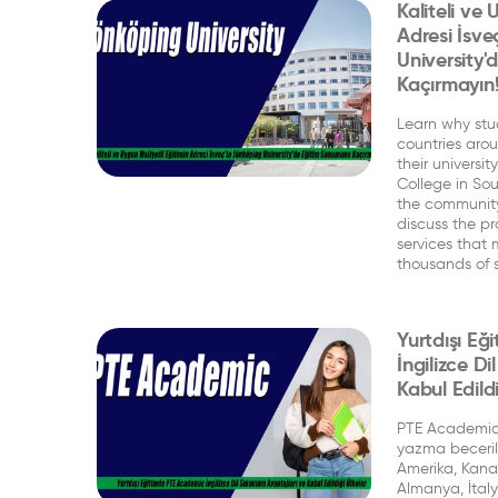
Kaliteli ve 
Adresi İsve
University
Kaçırmayın
Learn why stu
countries arou
their universi
College in Sou
the community
discuss the p
services that
thousands of 
Yurtdışı E
İngilizce Di
Kabul Edildi
PTE Academic
yazma becerile
Amerika, Kanad
Almanya, İtalya