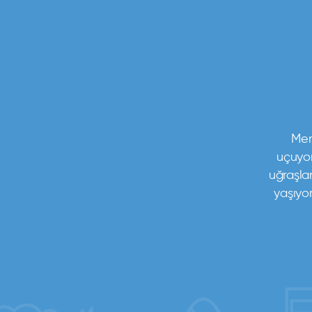
Mer
uçuyor
uğraşla
yaşıyo