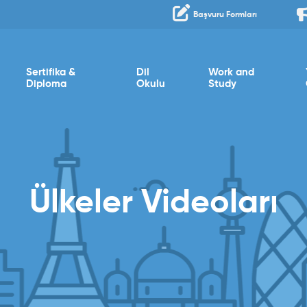
Başvuru Formları
Sertifika &
Dil
Work and
Diploma
Okulu
Study
Ülkeler Videoları