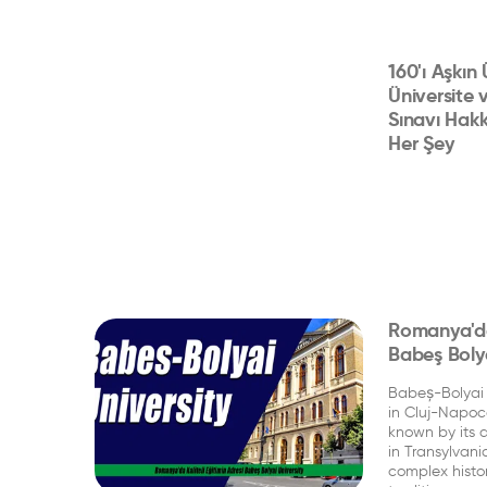
160'ı Aşkın
Üniversite 
Sınavı Hak
Her Şey
Romanya'da 
Babeş Bolya
Babeș-Bolyai U
in Cluj-Napoc
known by its a
in Transylvani
complex histor