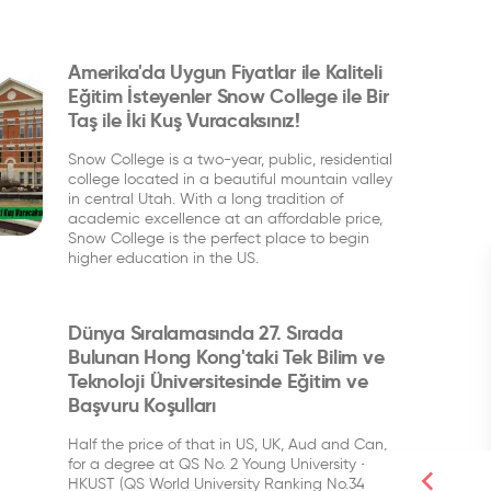
Amerika'da Uygun Fiyatlar ile Kaliteli
Eğitim İsteyenler Snow College ile Bir
Taş ile İki Kuş Vuracaksınız!
Snow College is a two-year, public, residential
college located in a beautiful mountain valley
in central Utah. With a long tradition of
academic excellence at an affordable price,
Snow College is the perfect place to begin
higher education in the US.
Dünya Sıralamasında 27. Sırada
Bulunan Hong Kong'taki Tek Bilim ve
Teknoloji Üniversitesinde Eğitim ve
Başvuru Koşulları
Half the price of that in US, UK, Aud and Can,
for a degree at QS No. 2 Young University -
HKUST (QS World University Ranking No.34)