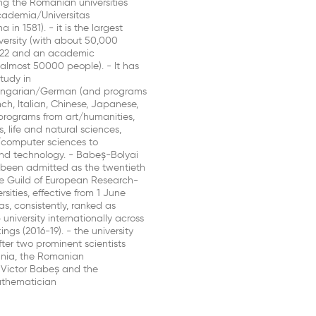
ng the Romanian universities
Academia/Universitas
 in 1581). - it is the largest
ersity (with about 50,000
2022 and an academic
almost 50000 people). - It has
study in
ngarian/German (and programs
ench, Italian, Chinese, Japanese,
 programs from art/humanities,
s, life and natural sciences,
computer sciences to
nd technology. - Babeș-Bolyai
s been admitted as the twentieth
 Guild of European Research-
rsities, effective from 1 June
s, consistently, ranked as
university internationally across
ings (2016-19). - the university
er two prominent scientists
ania, the Romanian
t Victor Babeș and the
thematician