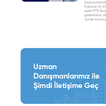
başvurularında
İngilizce Dil s
süren PTE Aca
girebilirsiniz 
içinde sonucun
Uzman
Danışmanlarımız ile
Şimdi İletişime Geç