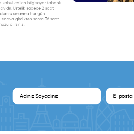
 kabul edilen bilgisayar tabanlı
ınavıdır. Üstelik sadece 2 saat
demic sınavına her gün
ve sınava girdikten sonra 36 saat
uzu alırsınız.