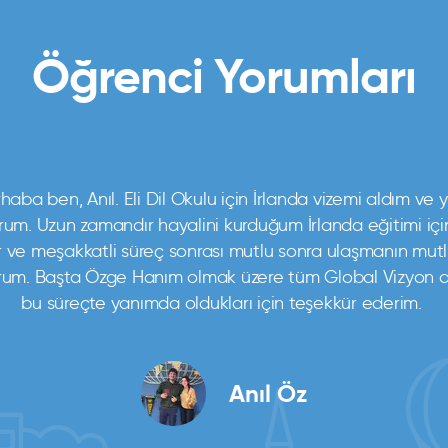
Öğrenci Yorumları
haba ben, Anıl. Eli Dil Okulu için İrlanda vizemi aldım ve y
um. Uzun zamandır hayalini kurduğum İrlanda eğitimi içi
r ve meşakkatli süreç sonrası mutlu sonra ulaşmanın mut
rum. Başta Özge Hanım olmak üzere tüm Global Vizyon ai
bu süreçte yanımda oldukları için teşekkür ederim.
Merhabalar, ben Deniz Ecemnur Sevinç. Medipol Üniversitesi Uluslararası
Ticaret ve Finansman mezunuyum. Uzun bir bekleyişin ardından sonunda
İrlanda vizeleri açıldı ve vakit kaybetmeden başvurdum. Danışmanım
Merve Hanım’la birlikte Twin Okulu Genel İngilizce programına kaydımı
gerçekleştirdim. Heyecanlı ve uzun bir bekleşin ardından 11’inci haftada
vizemi aldım. Çok mutluyum! Bu süreçte bana her konuda titizlikle destek
olan danışmanım Merve Ortakçı’ya ve tüm Global Vizyon ailesine çok
Anıl Öz
teşekkür ederim.
Deniz Ecemnur Sevinç