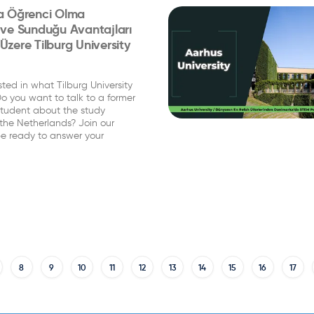
a Öğrenci Olma
 ve Sunduğu Avantajları
zere Tilburg University
sted in what Tilburg University
Do you want to talk to a former
 student about the study
 the Netherlands? Join our
 be ready to answer your
8
9
10
11
12
13
14
15
16
17