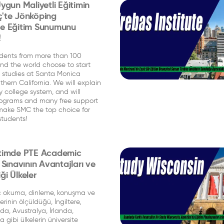
Uygun Maliyetli Eğitimin
ç'te Jönköping
'de Eğitim Sunumunu
!
dents from more than 100
nd the world choose to start
ty studies at Santa Monica
thern California. We will explain
 college system, and will
rograms and many free support
 make SMC the top choice for
students!
ğitimde PTE Academic
l Sınavının Avantajları ve
ği Ülkeler
 okuma, dinleme, konuşma ve
rinin ölçüldüğü, İngiltere,
a, Avustralya, İrlanda,
 gibi ülkelerin üniversite