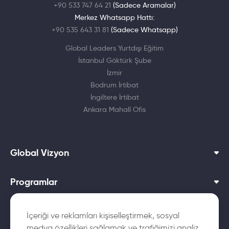
+90 533 747 64 21
(Sadece Aramalar)
Merkez Whatsapp Hattı:
+90 535 643 31 81
(Sadece Whatsapp)
Global Leaders Yurtdışı Eğitim
İstanbul Göktürk Şube
İzmir
Bodrum İrtibat
İngiltere İrtibat
Ankara Mahall Ofis
Global Vizyon
Programlar
Dil Okulları
İçeriği ve reklamları kişiselleştirmek, sosyal
medya özellikleri sağlamak ve trafiğimizi analiz