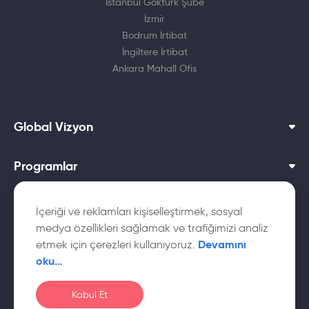
İstanbul Göktürk Şube
İzmir
Bodrum İrtibat
İngiltere İrtibat
Ankara Mahall Ofis
Global Vizyon
Programlar
Dil Okulları
İçeriği ve reklamları kişiselleştirmek, sosyal
medya özellikleri sağlamak ve trafiğimizi analiz
Yurtdışı Üniversiteler
Devamını
etmek için çerezleri kullanıyoruz.
oku…
Kabul Et
© Global
Çerez
Gizlilik
KVKK Aydınlatma