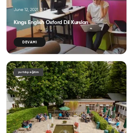
June 12, 2021, 3:37 a.m.
Kings English Oxford Dil Kursları
DEVAMI
yurtdışı eğitim