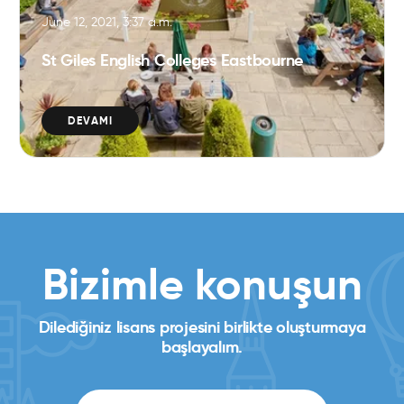
June 12, 2021, 3:37 a.m.
St Giles English Colleges Eastbourne
DEVAMI
Bizimle konuşun
Dilediğiniz lisans projesini birlikte oluşturmaya
başlayalım.