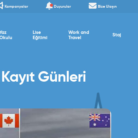
Kampanyalar
Duyurular
Bize Ulaşın
Yaz
Lise
Work and
Staj
Okulu
Eğitimi
Travel
 Kayıt Günleri