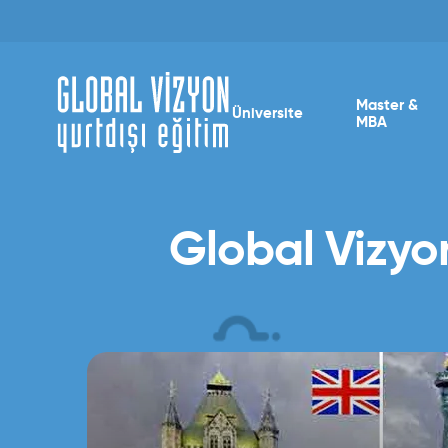
Master &
Üniversite
MBA
Global Vizyon