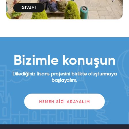
DEVAMI
Bizimle konuşun
Dilediğiniz lisans projesini birlikte oluşturmaya
başlayalım.
HEMEN SIZI ARAYALIM