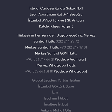
İstiklal Caddesi Kallavi Sokak No:1
Leon Apartmanı Kat 3-4 Beyoğlu
İstanbul 34430 Türkiye ( St. Antuan
Katolik Kilisesi Karşısı )
Türkiye'nin Her Yerinden Ulaşabileceğiniz Merkez
Santral Hattı:
0212 244 25 72
Merkez Santral Hattı:
+90 212 249 19 81
Merkez Santral GSM Hattı:
+90 533 747 64 21
(Sadece Aramalar)
Merkez Whatsapp Hattı:
+90 535 643 31 81
(Sadece Whatsapp)
Global Leaders Yurtdışı Eğitim
İstanbul Göktürk Şube
İzmir
Bodrum İrtibat
İngiltere İrtibat
Ankara Mahall Ofis