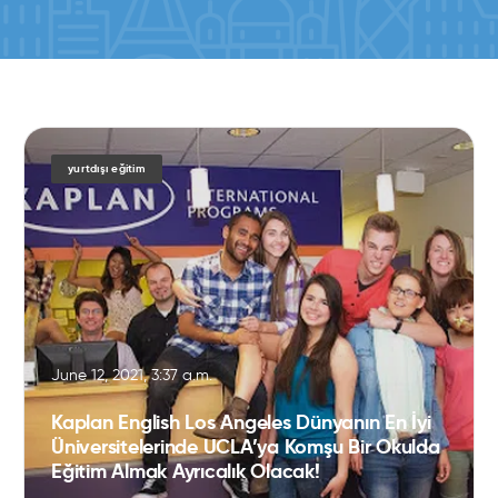
yurtdışı eğitim
June 12, 2021, 3:37 a.m.
Kaplan English Los Angeles Dünyanın En İyi
Üniversitelerinde UCLA’ya Komşu Bir Okulda
Eğitim Almak Ayrıcalık Olacak!