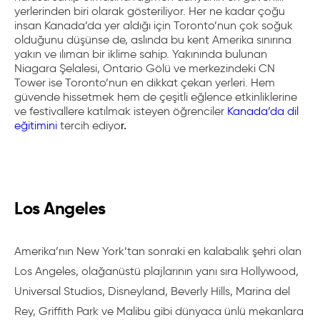
yerlerinden biri olarak gösteriliyor. Her ne kadar çoğu
insan Kanada’da yer aldığı için Toronto’nun çok soğuk
olduğunu düşünse de, aslında bu kent
Amerika sınırına
yakın ve ılıman bir iklime sahip
. Yakınında bulunan
Niagara Şelalesi, Ontario Gölü ve merkezindeki CN
Tower ise Toronto’nun en dikkat çekan yerleri. Hem
güvende hissetmek hem de çeşitli eğlence etkinliklerine
ve festivallere katılmak isteyen öğrenciler
Kanada’da dil
eğitimini
tercih ediyo
r. 
Los Angeles
Amerika’nın New York’tan sonraki en kalabalık şehri olan
Los Angeles, olağanüstü plajlarının yanı sıra Hollywood,
Universal Studios, Disneyland, Beverly Hills, Marina del
Rey, Griffith Park ve Malibu gibi dünyaca ünlü mekanlara