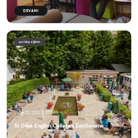
DEVAMI
yurtdışı eğitim
June 12, 2021, 3:37 a.m.
St Giles English Colleges Eastbourne