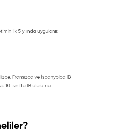
min ilk 5 yılında uygulanır.
ilizce, Fransızca ve İspanyolca IB
 ve 10. sınıfta IB diploma
eliler?