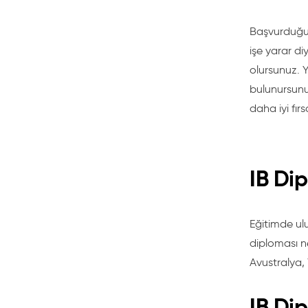
Başvurduğun
işe yarar di
olursunuz. 
bulunursunuz
daha iyi fır
IB Di
Eğitimde ulu
diploması n
Avustralya, 
IB Dip