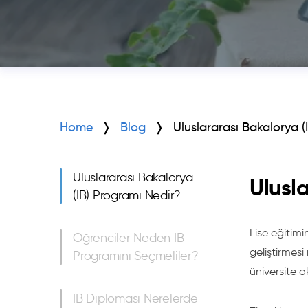
Home
Blog
Uluslararası Bakalorya (
Uluslararası Bakalorya
Ulusl
(IB) Programı Nedir?
Lise eğitimi
Öğrenciler Neden IB
geliştirmesi
Programını Seçmeliler?
üniversite 
IB Diploması Nerelerde