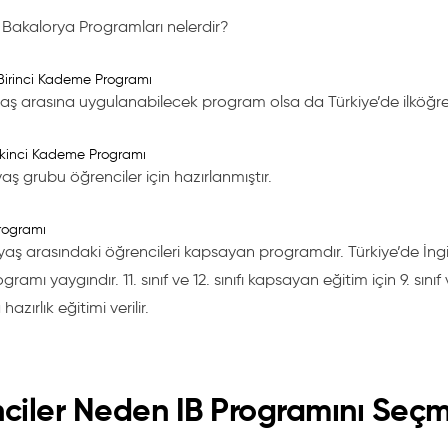
ı Bakalorya Programları nelerdir?
 Birinci Kademe Programı
 yaş arasına uygulanabilecek program olsa da Türkiye’de ilköğreti
 İkinci Kademe Programı
 yaş grubu öğrenciler için hazırlanmıştır.
rogramı
9 yaş arasındaki öğrencileri kapsayan programdır. Türkiye’de İng
amı yaygındır. 11. sınıf ve 12. sınıfı kapsayan eğitim için 9. sınıf
azırlık eğitimi verilir.
ciler Neden IB Programını Seçm