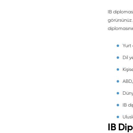
IB diploması
görürsünüz. 
diplomasının
Yurt 
Dil y
Kişis
ABD, 
Düny
IB d
Ulusl
IB Di