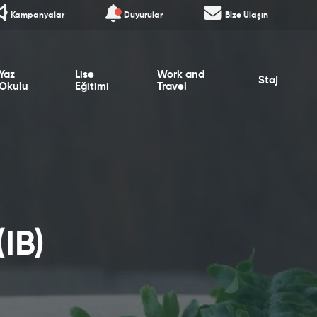
Kampanyalar
Duyurular
Bize Ulaşın
Yaz
Lise
Work and
Staj
Okulu
Eğitimi
Travel
IB)