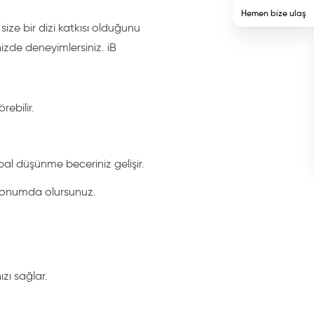
Hemen bize ulaş
ize bir dizi katkısı olduğunu
izde deneyimlersiniz. iB
ebilir.
lobal düşünme beceriniz gelişir.
ı konumda olursunuz.
zı sağlar.