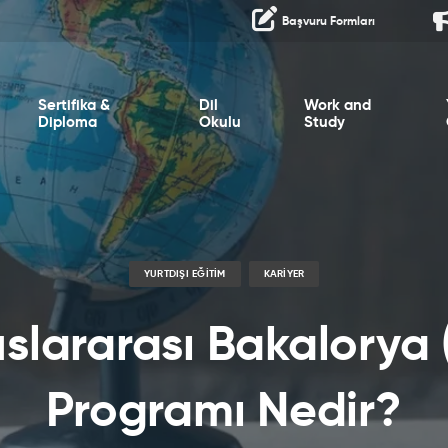
Başvuru Formları
Sertifika &
Dil
Work and
Diploma
Okulu
Study
YURTDIŞI EĞITIM
KARIYER
uslararası Bakalorya (
Programı Nedir?