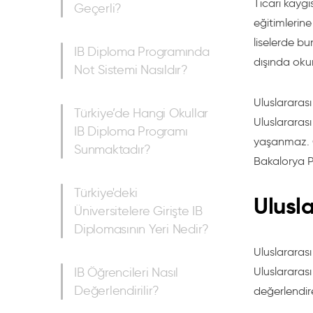
Ticari kayg
Geçerli?
eğitimlerin
liselerde bu
IB Diploma Programında
dışında oku
Not Sistemi Nasıldır?
Uluslararası
Türkiye’de Hangi Okullar
Uluslararas
IB Diploma Programı
yaşanmaz. Ö
Sunmaktadır?
Bakalorya Pr
Türkiye'deki
Ulusl
Üniversitelere Girişte IB
Diplomasının Yeri Nedir?
Uluslararas
IB Öğrencileri Nasıl
Uluslararası
Değerlendirilir?
değerlendire