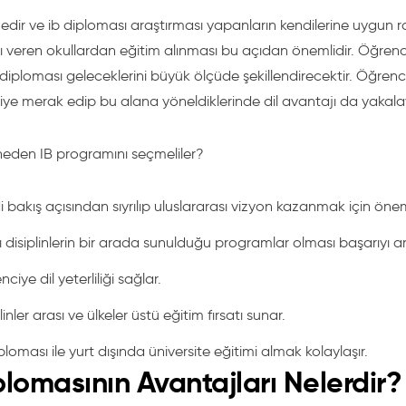
dir ve ib diploması araştırması yapanların kendilerine uygun rot
ı veren okullardan eğitim alınması bu açıdan önemlidir. Öğrenc
 diploması geleceklerini büyük ölçüde şekillendirecektir. Öğren
diye merak edip bu alana yöneldiklerinde dil avantajı da yakal
neden IB programını seçmeliler?
 bakış açısından sıyrılıp uluslararası vizyon kazanmak için öneml
ı disiplinlerin bir arada sunulduğu programlar olması başarıyı artı
ciye dil yeterliliği sağlar.
linler arası ve ülkeler üstü eğitim fırsatı sunar.
ploması ile yurt dışında üniversite eğitimi almak kolaylaşır.
plomasının Avantajları Nelerdir?