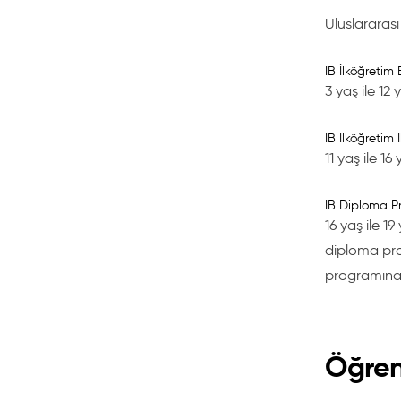
Uluslararas
IB İlköğretim
3 yaş ile 12
IB İlköğretim
11 yaş ile 16
IB Diploma P
16 yaş ile 1
diploma progr
programına h
Öğren