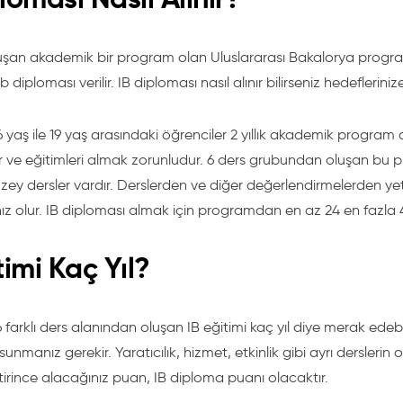
oluşan akademik bir program olan Uluslararası Bakalorya progra
 diploması verilir. IB diploması nasıl alınır bilirseniz hedefleriniz
6 yaş ile 19 yaş arasındaki öğrenciler 2 yıllık akademik program 
sler ve eğitimleri almak zorunludur. 6 ders grubundan oluşan bu
zey dersler vardır. Derslerden ve diğer değerlendirmelerden ye
ız olur. IB diploması almak için programdan en az 24 en fazla
timi Kaç Yıl?
arklı ders alanından oluşan IB eğitimi kaç yıl diye merak edebili
 sunmanız gerekir. Yaratıcılık, hizmet, etkinlik gibi ayrı derslerin 
tirince alacağınız puan, IB diploma puanı olacaktır.