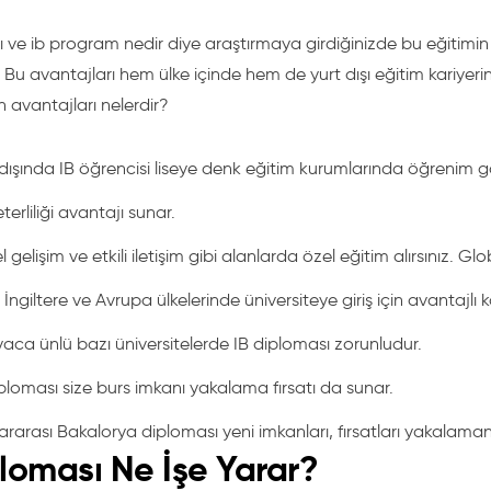
 ve ib program nedir diye araştırmaya girdiğinizde bu eğitimin s
Bu avantajları hem ülke içinde hem de yurt dışı eğitim kariyerin
 avantajları nelerdir?
dışında IB öğrencisi liseye denk eğitim kurumlarında öğrenim gör
eterliliği avantajı sunar.
el gelişim ve etkili iletişim gibi alanlarda özel eğitim alırsınız. G
İngiltere ve Avrupa ülkelerinde üniversiteye giriş için avantajl
aca ünlü bazı üniversitelerde IB diploması zorunludur.
iploması size burs imkanı yakalama fırsatı da sunar.
ararası Bakalorya diploması yeni imkanları, fırsatları yakalamanı
ploması Ne İşe Yarar?