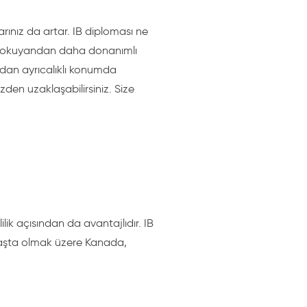
ınız da artar. IB diploması ne
sede okuyandan daha donanımlı
ndan ayrıcalıklı konumda
den uzaklaşabilirsiniz. Size
ik açısından da avantajlıdır. IB
 başta olmak üzere Kanada,