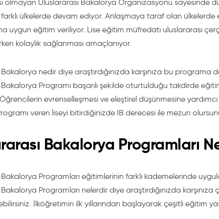
ısı olmayan Uluslararası Bakalorya Organizasyonu sayesinde dün
e farklı ülkelerde devam ediyor. Anlaşmaya taraf olan ülkelerde 
na uygun eğitim veriliyor. Lise eğitim müfredatı uluslararası çe
rken kolaylık sağlanması amaçlanıyor.
 Bakalorya nedir diye araştırdığınızda karşınıza bu programa dair 
ı Bakalorya Programı başarılı şekilde oturtulduğu takdirde eğit
ğrencilerin evrenselleşmesi ve eleştirel düşünmesine yardımcı o
ogramı veren liseyi bitirdiğinizde IB derecesi ile mezun olursun
ararası Bakalorya Programları Ne
ı Bakalorya Programları eğitimlerinin farklı kademelerinde uygu
 Bakalorya Programları nelerdir diye araştırdığınızda karşınıza 
bilirsiniz. İlköğretimin ilk yıllarından başlayarak çeşitli eğitim y