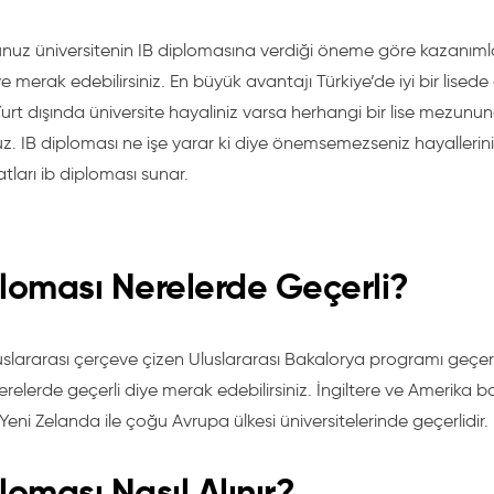
uz üniversitenin IB diplomasına verdiği öneme göre kazanımlar
ye merak edebilirsiniz. En büyük avantajı Türkiye’de iyi bir li
Yurt dışında üniversite hayaliniz varsa herhangi bir lise mezunu
. IB diploması ne işe yarar ki diye önemsemezseniz hayalleriniz
satları ib diploması sunar.
ploması Nerelerde Geçerli?
slararası çerçeve çizen Uluslararası Bakalorya programı geçerlil
erelerde geçerli diye merak edebilirsiniz. İngiltere ve Amerika
Yeni Zelanda ile çoğu Avrupa ülkesi üniversitelerinde geçerlidir.
loması Nasıl Alınır?