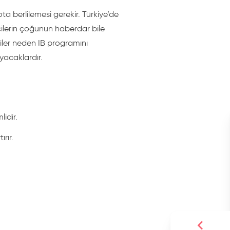
a berlilemesi gerekir. Türkiye’de
ilerin çoğunun haberdar bile
ciler neden IB programını
ayacaklardır.
idir.
rır.