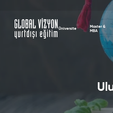
Master &
Üniversite
MBA
Ul