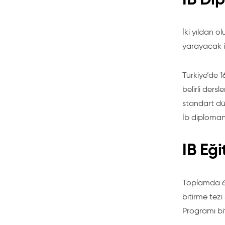
İki yıldan 
yarayacak ib
Türkiye’de 1
belirli der
standart dü
İb diploman
IB Eği
Toplamda 6 f
bitirme tezi
Programı bi