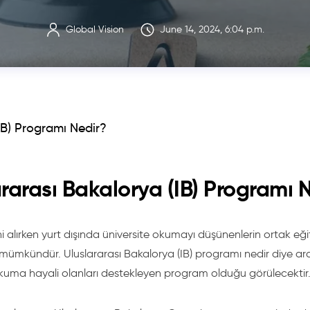
Global Vision
June 14, 2024, 6:04 p.m.
IB) Programı Nedir?
ararası Bakalorya (IB) Programı 
ni alırken yurt dışında üniversite okumayı düşünenlerin ortak eğit
 mümkündür. Uluslararası Bakalorya (IB) programı nedir diye ara
okuma hayali olanları destekleyen program olduğu görülecektir