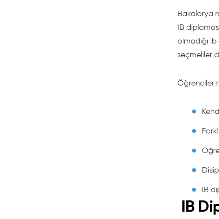
Bakalorya ne
IB diplomas
olmadığı ib
seçmeliler 
Öğrenciler 
Kendi
Farkl
Öğren
Disip
IB di
IB Di