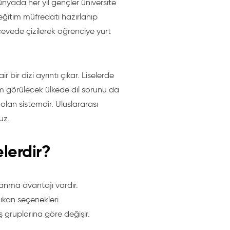
yada her yıl gençler üniversite
eğitim müfredatı hazırlanıp
rçevede çizilerek öğrenciye yurt
bir dizi ayrıntı çıkar. Liselerde
im görülecek ülkede dil sorunu da
lan sistemdir. Uluslararası
uz.
lerdir?
lanma avantajı vardır.
çıkan seçenekleri
aş gruplarına göre değişir.