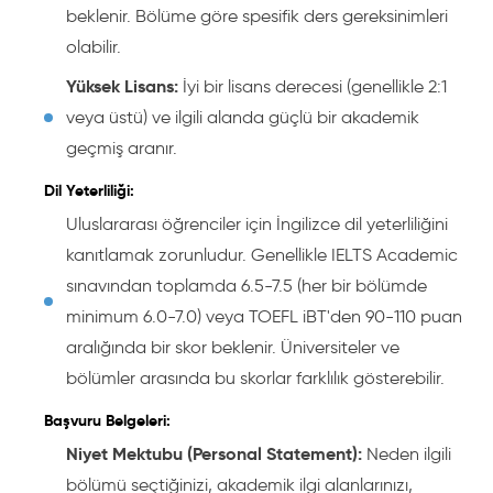
beklenir. Bölüme göre spesifik ders gereksinimleri
olabilir.
Yüksek Lisans:
İyi bir lisans derecesi (genellikle 2:1
veya üstü) ve ilgili alanda güçlü bir akademik
geçmiş aranır.
Dil Yeterliliği:
Uluslararası öğrenciler için İngilizce dil yeterliliğini
kanıtlamak zorunludur. Genellikle IELTS Academic
sınavından toplamda 6.5-7.5 (her bir bölümde
minimum 6.0-7.0) veya TOEFL iBT'den 90-110 puan
aralığında bir skor beklenir. Üniversiteler ve
bölümler arasında bu skorlar farklılık gösterebilir.
Başvuru Belgeleri:
Niyet Mektubu (Personal Statement):
Neden ilgili
bölümü seçtiğinizi, akademik ilgi alanlarınızı,