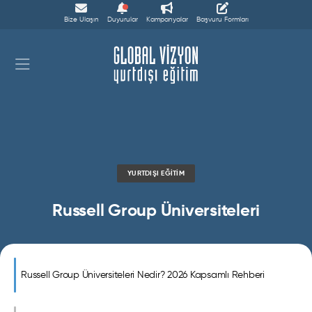
Bize Ulaşın
Duyurular
Kampanyalar
Başvuru Formları
YURTDIŞI EĞITIM
Russell Group Üniversiteleri
Russell Group Üniversiteleri Nedir? 2026 Kapsamlı Rehberi