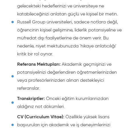
gelecekteki hedeflerinizi ve üniversiteye ne
katabileceğinizi anlatan güçlü ve kişisel bir metin.
Russell Group üniversiteleri, sadece notlara değil,
öğrencinin kişisel gelişimine, liderlik potansiyeline ve
müfredat dışı faaliyetlerine de önem verir. Bu
nedenle, niyet mektubunuzda 'hikaye anlatıcılığı'
kritik bir rol oynar.
Referans Mektupları:
Akademik geçmişinizi ve
potansiyelinizi değerlendiren öğretmenlerinizden
veya profesörlerinizden alınan destekleyici
referanslar.
Transkriptler:
Önceki eğitim kurumlarınızdan
aldığınız not dökümleri.
CV (Curriculum Vitae):
Özellikle yüksek lisans
başvuruları için akademik ve iş deneyimlerinizi