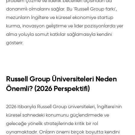
problem çözme ve liderlik becerileri açısından da
donanımlı olmalarını sağlar. Bu 'Russell Group farkı',
mezunların İngiltere ve küresel ekonomiye startup
kurma, inovasyon geliştirme ve lider pozisyonlarda yer
alma yoluyla somut katkılar sağlamasıyla kendini
gösterir.
Russell Group Üniversiteleri Neden
Önemli? (2026 Perspektifi)
2026 itibarıyla Russell Group üniversiteleri, İngiltere'nin
küresel sahnedeki konumunu güçlendirmede ve
geleceğe yönelik stratejilerinde kritik bir rol
oynamaktadır. Onların önemi birçok boyutta kendini