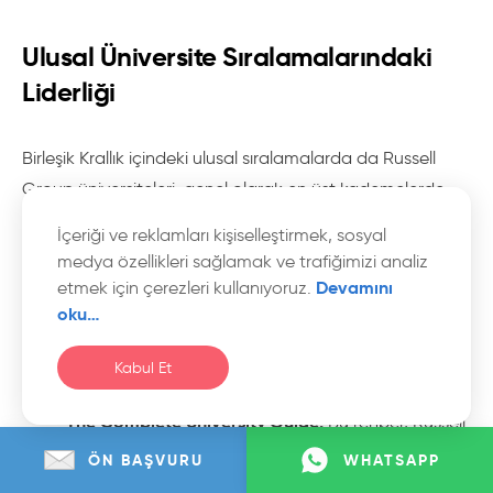
Ulusal Üniversite Sıralamalarındaki
Liderliği
Birleşik Krallık içindeki ulusal sıralamalarda da Russell
Group üniversiteleri, genel olarak en üst kademelerde
yer alarak akademik mükemmelliklerini ve öğrenci
İçeriği ve reklamları kişiselleştirmek, sosyal
deneyimine verdikleri önemi kanıtlamaktadır. Bu ulusal
medya özellikleri sağlamak ve trafiğimizi analiz
sıralamalar, genellikle öğrenci memnuniyeti, mezun
Devamını
etmek için çerezleri kullanıyoruz.
istihdamı, giriş standartları, öğrenci-öğretim üyesi oranı
oku…
ve araştırma kalitesi gibi daha spesifik Birleşik Krallık
Kabul Et
odaklı kriterleri değerlendirir:
The Complete University Guide:
Bu rehber, Russell
Group üniversitelerinin çoğunu ilk 30 içinde listeler.
ÖN BAŞVURU
WHATSAPP
Özellikle giriş standartları ve araştırma yoğunluğu