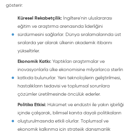
gösterir:
Küresel Rekabetçilik:
İngiltere'nin uluslararası
eğitim ve araştırma arenasında liderliğini
sürdürmesini sağlarlar. Dünya sıralamalarında üst
sıralarda yer alarak ülkenin akademik itibarını
yükseltirler.
Ekonomik Katkı:
Yaptıkları araştırmalar ve
inovasyonlarla ülke ekonomisine milyarlarca sterlin
katkıda bulunurlar. Yeni teknolojilerin geliştirilmesi,
hastalıkların tedavisi ve toplumsal sorunlara
çözümler üretilmesinde öncülük ederler.
Politika Etkisi:
Hükümet ve endüstri ile yakın işbirliği
içinde çalışarak, bilimsel kanıta dayalı politikaların
oluşturulmasında etkili olurlar. Toplumsal ve
ekonomik kalkınma için stratejik danışmanlık