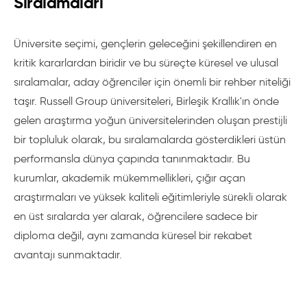
Sıralamaları
Üniversite seçimi, gençlerin geleceğini şekillendiren en
kritik kararlardan biridir ve bu süreçte küresel ve ulusal
sıralamalar, aday öğrenciler için önemli bir rehber niteliği
taşır. Russell Group üniversiteleri, Birleşik Krallık'ın önde
gelen araştırma yoğun üniversitelerinden oluşan prestijli
bir topluluk olarak, bu sıralamalarda gösterdikleri üstün
performansla dünya çapında tanınmaktadır. Bu
kurumlar, akademik mükemmellikleri, çığır açan
araştırmaları ve yüksek kaliteli eğitimleriyle sürekli olarak
en üst sıralarda yer alarak, öğrencilere sadece bir
diploma değil, aynı zamanda küresel bir rekabet
avantajı sunmaktadır.