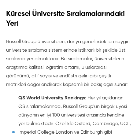
Küresel Üniversite Sıralamalarındaki
Yeri
Russell Group üniversiteleri, dünya genelindeki en saygın
üniversite sıralama sistemlerinde istikrarlı bir şekilde üst
sıralarda yer almaktadır. Bu sıralamalar, üniversitelerin
araştırma kalitesi, öğretim ortamı, uluslararası
görünümü, atıf sayısı ve endüstri geliri gibi çeşitli
metrikleri değerlendirerek kapsamlı bir bakış açısı sunar:
QS World University Rankings:
Her yıl açıklanan
QS sıralamalarında, Russell Group'un birçok üyesi
dünyanın en iyi 100 üniversitesi arasında kendine
yer bulmaktadır. Özellikle Oxford, Cambridge, UCL,
Imperial College London ve Edinburgh gibi