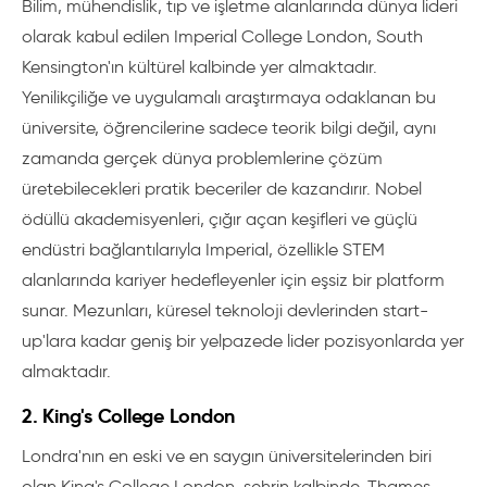
Bilim, mühendislik, tıp ve işletme alanlarında dünya lideri
olarak kabul edilen Imperial College London, South
Kensington'ın kültürel kalbinde yer almaktadır.
Yenilikçiliğe ve uygulamalı araştırmaya odaklanan bu
üniversite, öğrencilerine sadece teorik bilgi değil, aynı
zamanda gerçek dünya problemlerine çözüm
üretebilecekleri pratik beceriler de kazandırır. Nobel
ödüllü akademisyenleri, çığır açan keşifleri ve güçlü
endüstri bağlantılarıyla Imperial, özellikle STEM
alanlarında kariyer hedefleyenler için eşsiz bir platform
sunar. Mezunları, küresel teknoloji devlerinden start-
up'lara kadar geniş bir yelpazede lider pozisyonlarda yer
almaktadır.
2. King's College London
Londra'nın en eski ve en saygın üniversitelerinden biri
olan King's College London, şehrin kalbinde, Thames