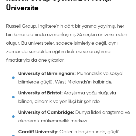
Üniversite
Russell Group, İngiltere'nin dört bir yanına yayılmış, her
biri kendi alanında uzmanlaşmış 24 seçkin üniversiteden
oluşur. Bu üniversiteler, sadece isimleriyle değil, aynı
zamanda sundukları eğitim kalitesi ve araştırma
fırsatlarıyla da öne çıkarlar.
University of Birmingham:
Mühendislik ve sosyal
bilimlerde güçlü, West Midlands'ın kalbinde.
University of Bristol:
Araştırma yoğunluğuyla
bilinen, dinamik ve yenilikçi bir şehirde.
University of Cambridge:
Dünya lideri araştırma ve
akademik mükemmellik merkezi.
Cardiff University:
Galler'in başkentinde, güçlü