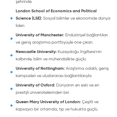
şehrinde.
London School of Economics and Political
Science (LSE):
Sosyal bilimler ve ekonomide dünya
lideri.
University of Manchester:
Endüstriyel bağlantıları
ve geniş araştırma portföyüyle öne çıkan.
Newcastle University:
Kuzeydoğu İngiltere'nin
kalbinde, bilim ve mühendislikte güçlü.
University of Nottingham:
Araştırma odaklı, geniş
kampüsleri ve uluslararası bağlantılarıyla.
University of Oxford:
Dünyanın en eski ve en
prestijli üniversitelerinden biri.
Queen Mary University of London:
Çeşitli ve
kapsayıcı bir ortamda, tıp ve hukukta güçlü.