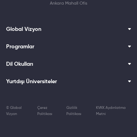
Ankara Mahall Ofis
Global Vizyon
Programlar
Dil Okulları
Yurtdışı Üniversiteler
© Global
Çerez
Gizlilik
KVKK Aydınlatma
Vizyon
Politikası
Politikası
Metni