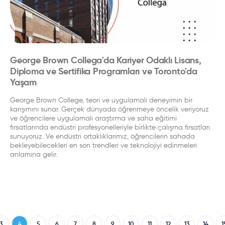
George Brown Collega'da Kariyer Odaklı Lisans,
Diploma ve Sertifika Programları ve Toronto'da
Yaşam
George Brown College, teori ve uygulamalı deneyimin bir
karışımını sunar. Gerçek dünyada öğrenmeye öncelik veriyoruz
ve öğrencilere uygulamalı araştırma ve saha eğitimi
fırsatlarında endüstri profesyonelleriyle birlikte çalışma fırsatları
sunuyoruz. Ve endüstri ortaklıklarımız, öğrencilerin sahada
bekleyebilecekleri en son trendleri ve teknolojiyi edinmeleri
anlamına gelir.
3
4
5
6
7
8
9
10
11
12
13
14
1