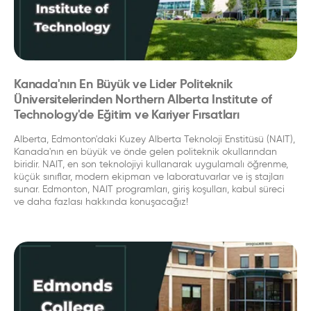
Kanada'nın En Büyük ve Lider Politeknik
Üniversitelerinden Northern Alberta Institute of
Technology'de Eğitim ve Kariyer Fırsatları
Alberta, Edmonton'daki Kuzey Alberta Teknoloji Enstitüsü (NAIT),
Kanada'nın en büyük ve önde gelen politeknik okullarından
biridir. NAIT, en son teknolojiyi kullanarak uygulamalı öğrenme,
küçük sınıflar, modern ekipman ve laboratuvarlar ve iş stajları
sunar. Edmonton, NAIT programları, giriş koşulları, kabul süreci
ve daha fazlası hakkında konuşacağız!