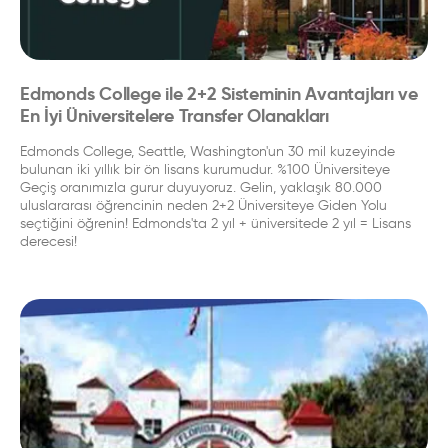
Edmonds College ile 2+2 Sisteminin Avantajları ve
En İyi Üniversitelere Transfer Olanakları
Edmonds College, Seattle, Washington'un 30 mil kuzeyinde
bulunan iki yıllık bir ön lisans kurumudur. %100 Üniversiteye
Geçiş oranımızla gurur duyuyoruz. Gelin, yaklaşık 80.000
uluslararası öğrencinin neden 2+2 Üniversiteye Giden Yolu
seçtiğini öğrenin! Edmonds'ta 2 yıl + üniversitede 2 yıl = Lisans
derecesi!