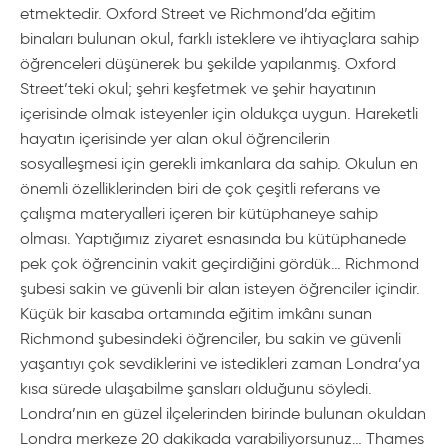
etmektedir. Oxford Street ve Richmond’da eğitim
binaları bulunan okul, farklı isteklere ve ihtiyaçlara sahip
öğrenceleri düşünerek bu şekilde yapılanmış. Oxford
Street’teki okul; şehri keşfetmek ve şehir hayatının
içerisinde olmak isteyenler için oldukça uygun. Hareketli
hayatın içerisinde yer alan okul öğrencilerin
sosyalleşmesi için gerekli imkanlara da sahip. Okulun en
önemli özelliklerinden biri de çok çeşitli referans ve
çalışma materyalleri içeren bir kütüphaneye sahip
olması. Yaptığımız ziyaret esnasında bu kütüphanede
pek çok öğrencinin vakit geçirdiğini gördük… Richmond
şubesi sakin ve güvenli bir alan isteyen öğrenciler içindir.
Küçük bir kasaba ortamında eğitim imkânı sunan
Richmond şubesindeki öğrenciler, bu sakin ve güvenli
yaşantıyı çok sevdiklerini ve istedikleri zaman Londra’ya
kısa sürede ulaşabilme şansları olduğunu söyledi.
Londra’nın en güzel ilçelerinden birinde bulunan okuldan
Londra merkeze 20 dakikada varabiliyorsunuz… Thames