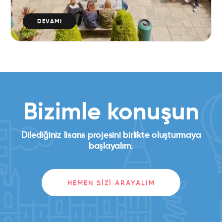
DEVAMI
Bizimle konuşun
Dilediğiniz lisans projesini birlikte oluşturmaya
başlayalım.
HEMEN SIZI ARAYALIM