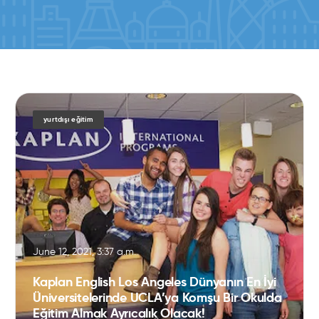
yurtdışı eğitim
June 12, 2021, 3:37 a.m.
Kaplan English Los Angeles Dünyanın En İyi
Üniversitelerinde UCLA’ya Komşu Bir Okulda
Eğitim Almak Ayrıcalık Olacak!