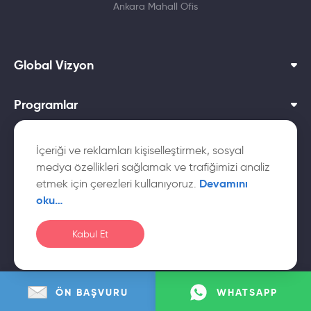
Ankara Mahall Ofis
Global Vizyon
Programlar
Dil Okulları
İçeriği ve reklamları kişiselleştirmek, sosyal
medya özellikleri sağlamak ve trafiğimizi analiz
Yurtdışı Üniversiteler
Devamını
etmek için çerezleri kullanıyoruz.
oku…
Kabul Et
© Global
Çerez
Gizlilik
KVKK Aydınlatma
Vizyon
Politikası
Politikası
Metni
ÖN BAŞVURU
WHATSAPP