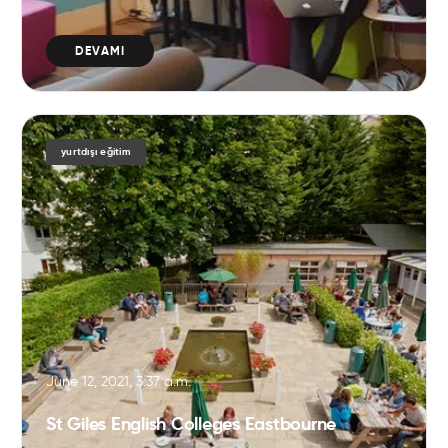
DEVAMI
yurtdışı eğitim
June 12, 2021, 3:37 a.m.
St Giles English Colleges Eastbourne