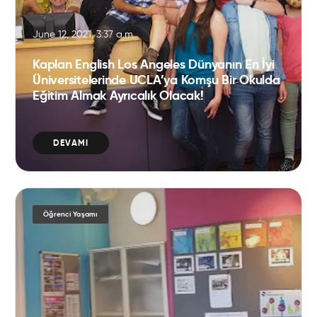
June 12, 2021, 3:37 a.m.
Kaplan English Los Angeles Dünyanın En İyi
Üniversitelerinde UCLA’ya Komşu Bir Okulda
Eğitim Almak Ayrıcalık Olacak!
DEVAMI
Öğrenci Yaşamı