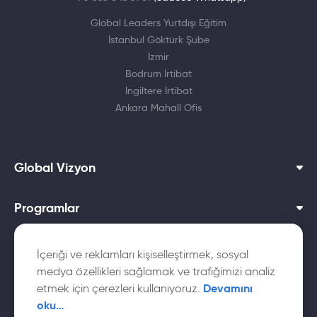
Global Leaders Yurtdışı Eğitim
İstanbul Göktürk Şube
İzmir
Bodrum İrtibat
İngiltere İrtibat
Ankara Mahall Ofis
Global Vizyon
Programlar
Dil Okulları
İçeriği ve reklamları kişiselleştirmek, sosyal
medya özellikleri sağlamak ve trafiğimizi analiz
Yurtdışı Üniversiteler
Devamını
etmek için çerezleri kullanıyoruz.
oku…