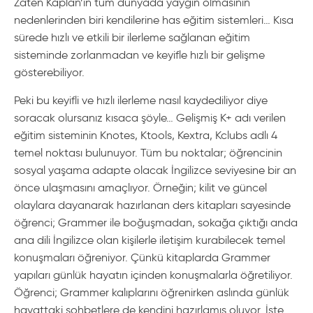
Zaten Kaplan’ın tüm dünyada yaygın olmasının
nedenlerinden biri kendilerine has eğitim sistemleri… Kısa
sürede hızlı ve etkili bir ilerleme sağlanan eğitim
sisteminde zorlanmadan ve keyifle hızlı bir gelişme
gösterebiliyor.
Peki bu keyifli ve hızlı ilerleme nasıl kaydediliyor diye
soracak olursanız kısaca şöyle… Gelişmiş K+ adı verilen
eğitim sisteminin Knotes, Ktools, Kextra, Kclubs adlı 4
temel noktası bulunuyor. Tüm bu noktalar; öğrencinin
sosyal yaşama adapte olacak İngilizce seviyesine bir an
önce ulaşmasını amaçlıyor. Örneğin; kilit ve güncel
olaylara dayanarak hazırlanan ders kitapları sayesinde
öğrenci; Grammer ile boğuşmadan, sokağa çıktığı anda
ana dili İngilizce olan kişilerle iletişim kurabilecek temel
konuşmaları öğreniyor. Çünkü kitaplarda Grammer
yapıları günlük hayatın içinden konuşmalarla öğretiliyor.
Öğrenci; Grammer kalıplarını öğrenirken aslında günlük
hayattaki sohbetlere de kendini hazırlamış oluyor. İşte