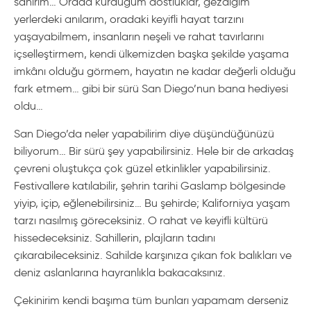
sanırım… Orada kurduğum dostluklar, gezdiğim
yerlerdeki anılarım, oradaki keyifli hayat tarzını
yaşayabilmem, insanların neşeli ve rahat tavırlarını
içselleştirmem, kendi ülkemizden başka şekilde yaşama
imkânı olduğu görmem, hayatın ne kadar değerli olduğu
fark etmem… gibi bir sürü San Diego’nun bana hediyesi
oldu…
San Diego’da neler yapabilirim diye düşündüğünüzü
biliyorum… Bir sürü şey yapabilirsiniz. Hele bir de arkadaş
çevreni oluştukça çok güzel etkinlikler yapabilirsiniz.
Festivallere katılabilir, şehrin tarihi Gaslamp bölgesinde
yiyip, içip, eğlenebilirsiniz… Bu şehirde; Kaliforniya yaşam
tarzı nasılmış göreceksiniz. O rahat ve keyifli kültürü
hissedeceksiniz. Sahillerin, plajların tadını
çıkarabileceksiniz. Sahilde karşınıza çıkan fok balıkları ve
deniz aslanlarına hayranlıkla bakacaksınız.
Çekinirim kendi başıma tüm bunları yapamam derseniz