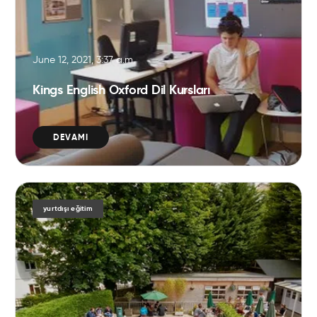
June 12, 2021, 3:37 a.m.
Kings English Oxford Dil Kursları
DEVAMI
yurtdışı eğitim