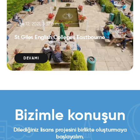
June 12, 2021, 3:37 a.m.
St Giles English Colleges Eastbourne
DEVAMI
Bizimle konuşun
Dilediğiniz lisans projesini birlikte oluşturmaya
başlayalım.