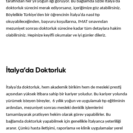
tarafından her yıl yoğun ilgi görüyor. Bu bağlamda sizde İtalya’da 
doktorluk sürecini merak ediyorsanız, içeriğimize göz atabilirsiniz. 
Böylelikle Türkiye’den bir öğrencinin İtalya’da nasıl tıp 
okuyabileceğinden, başvuru koşullarına, IMAT sınavından 
mezuniyet sonrası doktorluk sürecine kadar tüm detaylara hakim 
olabilirsiniz. Hepinize keyifli okumalar ve iyi günler dileriz.
İtalya’da Doktorluk
İtalya’da doktorluk, hem akademik birikim hem de mesleki prestij 
açısından yüksek itibara sahip bir kariyer yoludur. Bu kariyer yolunda 
yürümek isteyen bireyler,  6 yıllık yoğun ve uygulamalı tıp eğitiminin 
ardından, mezuniyet sonrası mesleki denklik işlemlerini 
tamamlayarak pratisyen hekim olarak görev yapabilirler. Bu 
bağlamda doktorluk yapabilmek için genellikle İtalyanca yeterliliği 
aranır. Çünkü hasta iletişimi, raporlama ve klinik uygulamalar yerel 