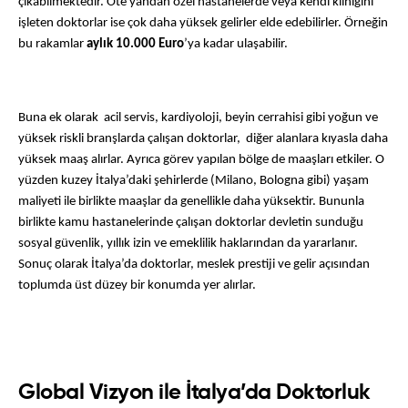
çıkabilmektedir. Öte yandan özel hastanelerde veya kendi kliniğini 
işleten doktorlar ise çok daha yüksek gelirler elde edebilirler. Örneğin 
bu rakamlar 
aylık 10.000 Euro
’ya kadar ulaşabilir. 
Buna ek olarak  acil servis, kardiyoloji, beyin cerrahisi gibi yoğun ve 
yüksek riskli branşlarda çalışan doktorlar,  diğer alanlara kıyasla daha 
yüksek maaş alırlar. Ayrıca görev yapılan bölge de maaşları etkiler. O 
yüzden kuzey İtalya’daki şehirlerde (Milano, Bologna gibi) yaşam 
maliyeti ile birlikte maaşlar da genellikle daha yüksektir. Bununla 
birlikte kamu hastanelerinde çalışan doktorlar devletin sunduğu 
sosyal güvenlik, yıllık izin ve emeklilik haklarından da yararlanır. 
Sonuç olarak İtalya’da doktorlar, meslek prestiji ve gelir açısından 
toplumda üst düzey bir konumda yer alırlar.
Global Vizyon ile İtalya’da Doktorluk