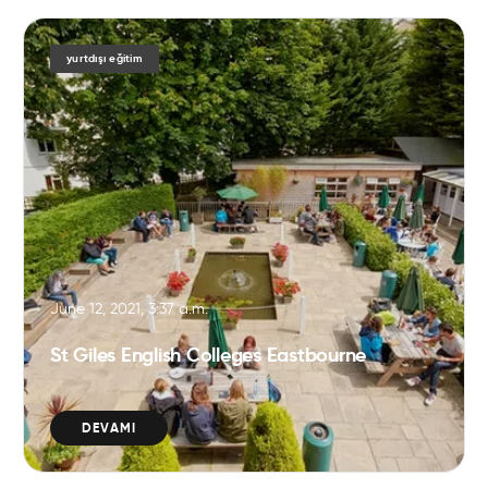
yurtdışı eğitim
June 12, 2021, 3:37 a.m.
St Giles English Colleges Eastbourne
DEVAMI