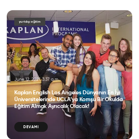
yurtdışı eğitim
June 12, 2021, 3:37 a.m.
Kaplan English Los Angeles Dünyanın En İyi
Üniversitelerinde UCLA’ya Komşu Bir Okulda
Eğitim Almak Ayrıcalık Olacak!
DEVAMI