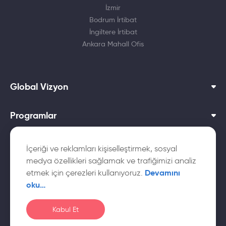
İzmir
Bodrum İrtibat
İngiltere İrtibat
Ankara Mahall Ofis
Global Vizyon
Programlar
Dil Okulları
İçeriği ve reklamları kişiselleştirmek, sosyal
medya özellikleri sağlamak ve trafiğimizi analiz
Yurtdışı Üniversiteler
Devamını
etmek için çerezleri kullanıyoruz.
oku…
Kabul Et
© Global
Çerez
Gizlilik
KVKK Aydınlatma