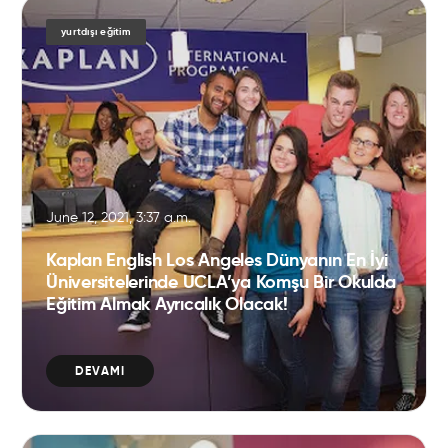
yurtdışı eğitim
June 12, 2021, 3:37 a.m.
Kaplan English Los Angeles Dünyanın En İyi
Üniversitelerinde UCLA’ya Komşu Bir Okulda
Eğitim Almak Ayrıcalık Olacak!
DEVAMI