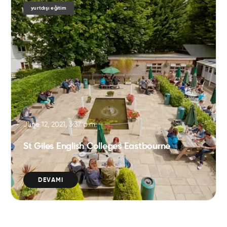
yurtdışı eğitim
June 12, 2021, 3:37 a.m.
St Giles English Colleges Eastbourne
DEVAMI