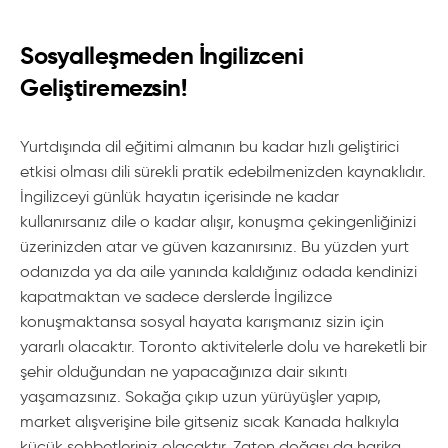
Sosyalleşmeden İngilizceni
Geliştiremezsin!
Yurtdışında dil eğitimi almanın bu kadar hızlı geliştirici
etkisi olması dili sürekli pratik edebilmenizden kaynaklıdır.
İngilizceyi günlük hayatın içerisinde ne kadar
kullanırsanız dile o kadar alışır, konuşma çekingenliğinizi
üzerinizden atar ve güven kazanırsınız. Bu yüzden yurt
odanızda ya da aile yanında kaldığınız odada kendinizi
kapatmaktan ve sadece derslerde İngilizce
konuşmaktansa sosyal hayata karışmanız sizin için
yararlı olacaktır. Toronto aktivitelerle dolu ve hareketli bir
şehir olduğundan ne yapacağınıza dair sıkıntı
yaşamazsınız. Sokağa çıkıp uzun yürüyüşler yapıp,
market alışverişine bile gitseniz sıcak Kanada halkıyla
küçük sohbetleriniz olacaktır. Zaten doğası da harika