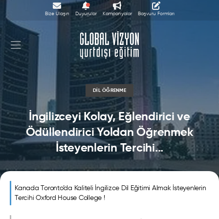
Bize Ulaşın
Duyurular
Kampanyalar
Başvuru Formları
DIL ÖĞRENME
İngilizceyi Kolay, Eğlendirici ve
Ödüllendirici Yoldan Öğrenmek
İsteyenlerin Tercihi...
Kanada Toronto’da Kaliteli İngilizce Dil Eğitimi Almak İsteyenlerin
Tercihi Oxford House College !