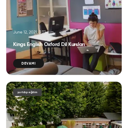
June 12, 2021, 3:37 a.m.
Kings English Oxford Dil Kursları
DEVAMI
yurtdışı eğitim