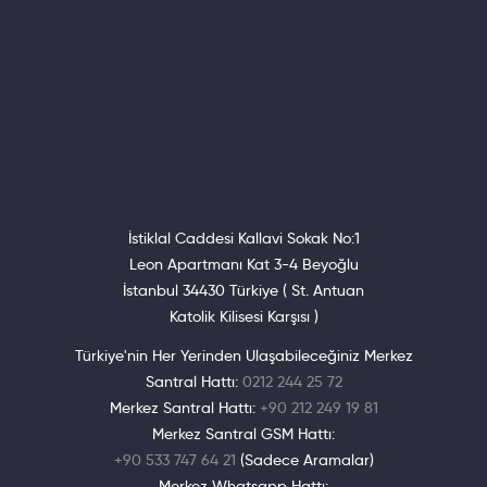
İstiklal Caddesi Kallavi Sokak No:1
Leon Apartmanı Kat 3-4 Beyoğlu
İstanbul 34430 Türkiye ( St. Antuan
Katolik Kilisesi Karşısı )
Türkiye'nin Her Yerinden Ulaşabileceğiniz Merkez
Santral Hattı:
0212 244 25 72
Merkez Santral Hattı:
+90 212 249 19 81
Merkez Santral GSM Hattı:
+90 533 747 64 21
(Sadece Aramalar)
Merkez Whatsapp Hattı: