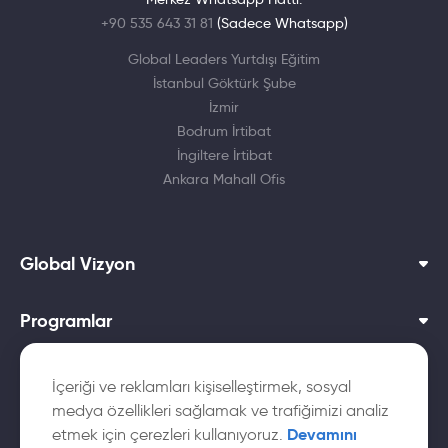
+90 535 643 31 81
(Sadece Whatsapp)
Global Leaders Yurtdışı Eğitim
İstanbul Göktürk Şube
İzmir
Bodrum İrtibat
İngiltere İrtibat
Ankara Mahall Ofis
Global Vizyon
Programlar
Dil Okulları
İçeriği ve reklamları kişiselleştirmek, sosyal
medya özellikleri sağlamak ve trafiğimizi analiz
Yurtdışı Üniversiteler
Devamını
etmek için çerezleri kullanıyoruz.