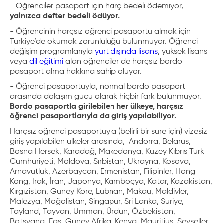
- Öğrenciler pasaport için harç bedeli ödemiyor,
yalnızca defter bedeli ödüyor.
- Öğrencinin harçsız öğrenci pasaportu almak için
Türkiye’de okumak zorunluluğu bulunmuyor. Öğrenci
değişim programlarıyla
yurt dışında lisans
, yüksek lisans
veya
dil eğitimi
alan öğrenciler de harçsız bordo
pasaport alma hakkına sahip oluyor.
- Öğrenci pasaportuyla, normal bordo pasaport
arasında dolaşım gücü olarak hiçbir fark bulunmuyor.
Bordo pasaportla girilebilen her ülkeye, harçsız
öğrenci pasaportlarıyla da giriş yapılabiliyor.
Harçsız öğrenci pasaportuyla (belirli bir süre için) vizesiz
giriş yapılabilen ülkeler arasında; Andorra, Belarus,
Bosna Hersek, Karadağ, Makedonya, Kuzey Kıbrıs Türk
Cumhuriyeti, Moldova, Sırbistan, Ukrayna, Kosova,
Arnavutluk, Azerbaycan, Ermenistan, Filipinler, Hong
Kong, Irak, İran, Japonya, Kamboçya, Katar, Kazakistan,
Kırgızistan, Güney Kore, Lübnan, Makau, Maldivler,
Malezya, Moğolistan, Singapur, Sri Lanka, Suriye,
Tayland, Tayvan, Umman, Ürdün, Özbekistan,
Botsvana, Fas, Güney Afrika, Kenya, Mauritius, Seyşeller,