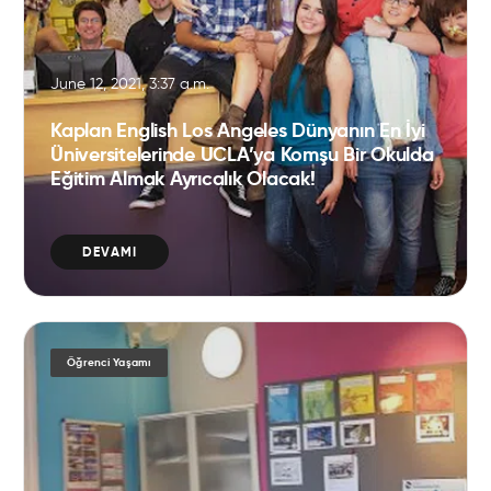
June 12, 2021, 3:37 a.m.
Kaplan English Los Angeles Dünyanın En İyi
Üniversitelerinde UCLA’ya Komşu Bir Okulda
Eğitim Almak Ayrıcalık Olacak!
DEVAMI
Öğrenci Yaşamı