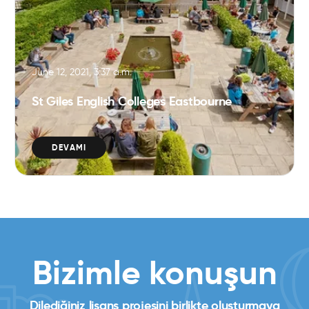
June 12, 2021, 3:37 a.m.
St Giles English Colleges Eastbourne
DEVAMI
Bizimle konuşun
Dilediğiniz lisans projesini birlikte oluşturmaya