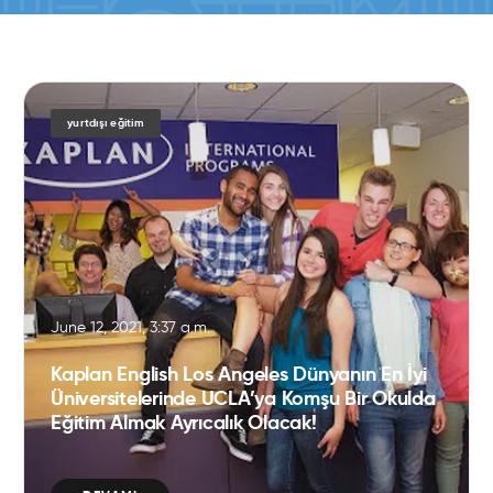
yurtdışı eğitim
June 12, 2021, 3:37 a.m.
Kaplan English Los Angeles Dünyanın En İyi
Üniversitelerinde UCLA’ya Komşu Bir Okulda
Eğitim Almak Ayrıcalık Olacak!