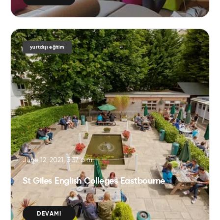
yurtdışı eğitim
June 12, 2021, 3:37 a.m.
St Giles English Colleges Eastbourne
DEVAMI