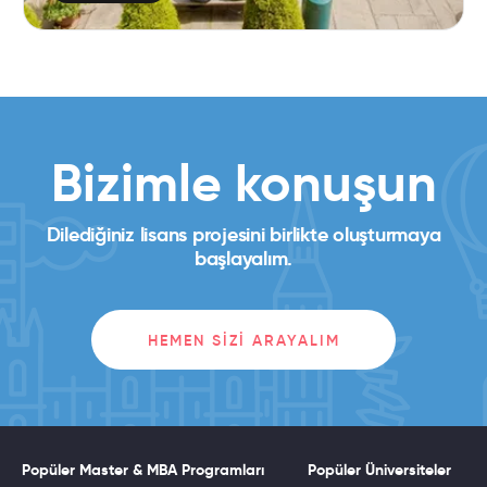
Bizimle konuşun
Dilediğiniz lisans projesini birlikte oluşturmaya
başlayalım.
HEMEN SIZI ARAYALIM
Popüler Master & MBA Programları
Popüler Üniversiteler