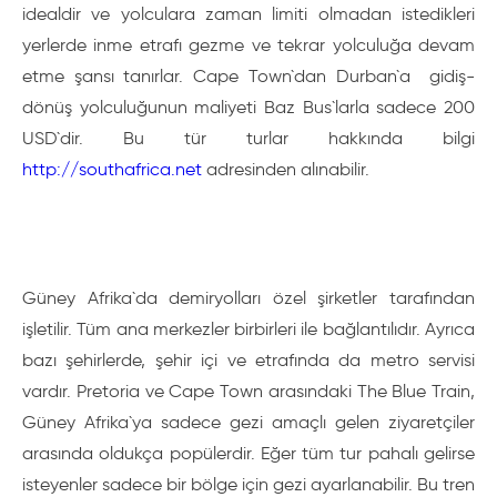
idealdir ve yolculara zaman limiti olmadan istedikleri
yerlerde inme etrafı gezme ve tekrar yolculuğa devam
etme şansı tanırlar. Cape Town`dan Durban`a gidiş-
dönüş yolculuğunun maliyeti Baz Bus`larla sadece 200
USD`dir. Bu tür turlar hakkında bilgi
http://southafrica.net
adresinden alınabilir.
Güney Afrika`da demiryolları özel şirketler tarafından
işletilir. Tüm ana merkezler birbirleri ile bağlantılıdır. Ayrıca
bazı şehirlerde, şehir içi ve etrafında da metro servisi
vardır. Pretoria ve Cape Town arasındaki The Blue Train,
Güney Afrika`ya sadece gezi amaçlı gelen ziyaretçiler
arasında oldukça popülerdir. Eğer tüm tur pahalı gelirse
isteyenler sadece bir bölge için gezi ayarlanabilir. Bu tren