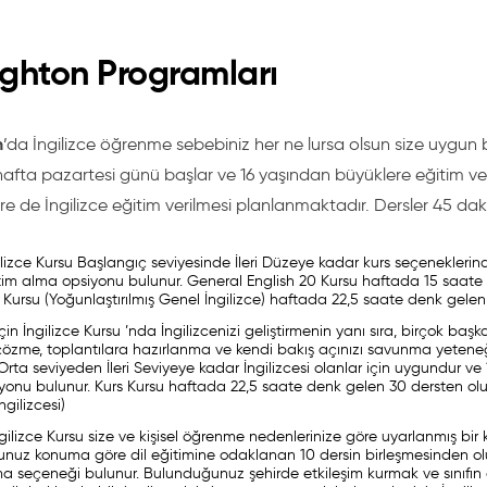
ighton Programları
n
’da İngilizce öğrenme sebebiniz her ne lursa olsun size uygun bir
hafta pazartesi günü başlar ve 16 yaşından büyüklere eğitim veri
re de İngilizce eğitim verilmesi planlanmaktadır. Dersler 45 dakik
lizce Kursu Başlangıç seviyesinde İleri Düzeye kadar kurs seçenekleri
tim alma opsiyonu bulunur. General English 20 Kursu haftada 15 saate
 Kursu (Yoğunlaştırılmış Genel İngilizce) haftada 22,5 saate denk gelen
çin İngilizce Kursu ’nda İngilizcenizi geliştirmenin yanı sıra, birçok başka
çözme, toplantılara hazırlanma ve kendi bakış açınızı savunma yeteneği,
 Orta seviyeden İleri Seviyeye kadar İngilizcesi olanlar için uygundur v
onu bulunur. Kurs Kursu haftada 22,5 saate denk gelen 30 dersten oluşu
ngilizcesi)
gilizce Kursu size ve kişisel öğrenme nedenlerinize göre uyarlanmış bir k
nuz konuma göre dil eğitimine odaklanan 10 dersin birleşmesinden oluş
a seçeneği bulunur. Bulunduğunuz şehirde etkileşim kurmak ve sınıfın d