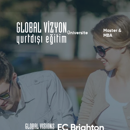
Master &
Üniversite
MBA
EC Brighton