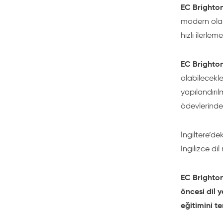
EC Brighto
modern olana
hızlı ilerle
EC Brighto
alabilecekle
yapılandırıl
ödevlerinden
İngiltere’de
İngilizce dil
EC Brighton 
öncesi dil 
eğitimini te