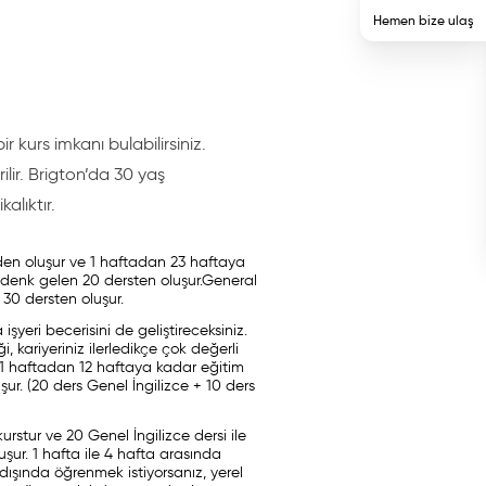
Hemen bize ulaş
 kurs imkanı bulabilirsiniz.
lir. Brigton’da 30 yaş
alıktır.
nden oluşur ve 1 haftadan 23 haftaya
 denk gelen 20 dersten oluşur.General
 30 dersten oluşur.
 işyeri becerisini de geliştireceksiniz.
 kariyeriniz ilerledikçe çok değerli
e 1 haftadan 12 haftaya kadar eğitim
r. (20 ders Genel İngilizce + 10 ders
urstur ve 20 Genel İngilizce dersi ile
ur. 1 hafta ile 4 hafta arasında
ışında öğrenmek istiyorsanız, yerel