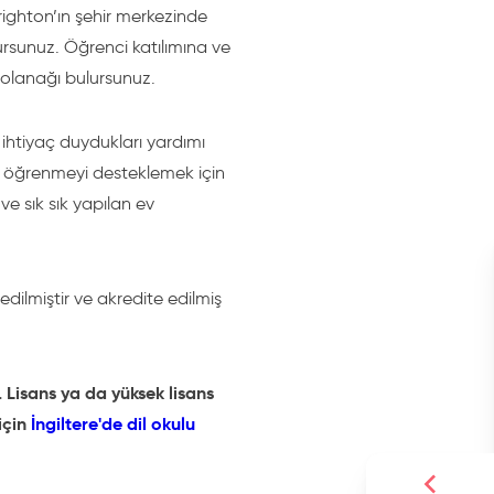
 Brighton’ın şehir merkezinde
ursunuz. Öğrenci katılımına ve
e olanağı bulursunuz.
n ihtiyaç duydukları yardımı
nda öğrenmeyi desteklemek için
ve sık sık yapılan ev
edilmiştir ve akredite edilmiş
. Lisans ya da yüksek lisans
için
İngiltere'de dil okulu