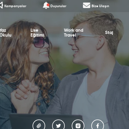
Kampanyalar
Duyurular
Bize Ulaşın
Yaz
Lise
Work and
Staj
Okulu
Eğitimi
Travel