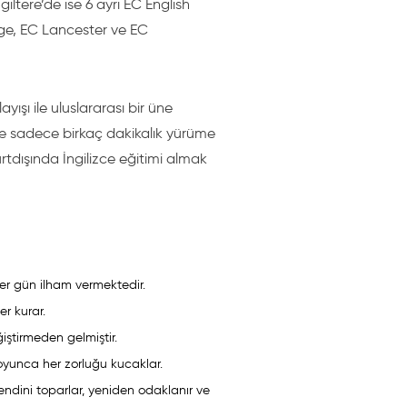
giltere’de ise 6 ayrı EC English
dge, EC Lancester ve EC
ışı ile uluslararası bir üne
s'e sadece birkaç dakikalık yürüme
tdışında İngilizce eğitimi almak
 her gün ilham vermektedir.
er kurar.
iştirmeden gelmiştir.
 boyunca her zorluğu kucaklar.
endini toparlar, yeniden odaklanır ve