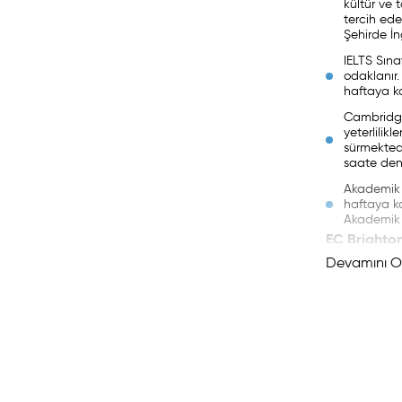
kültür ve 
tercih ede
Şehirde İn
IELTS Sına
odaklanır.
haftaya ka
Cambridge 
yeterlilik
sürmektedi
saate den
Akademik Y
haftaya ka
Akademik Y
EC Brighto
Devamını O
çıkarabilirs
tarafından i
EC Brighto
Dersler) der
ihtiyaçların