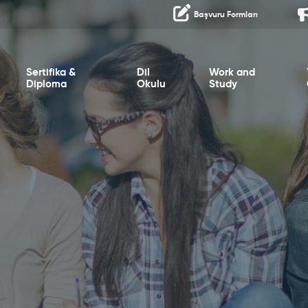
Başvuru Formları
Sertifika &
Dil
Work and
Diploma
Okulu
Study