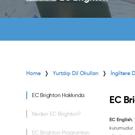
Home
Yurtdışı Dil Okulları
İngiltere 
EC Brighton Hakkında
EC Br
Neden EC Brighton?
EC English
,
kurumudur. 
EC Brighton Programları