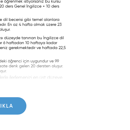
zce öğrenmek istiyorsanız bu kursu
(20 ders Genel İngilizce + 10 ders
e dil becerisi gibi temel alanlara
edir. En az 4 hafta olmak üzere 23
luşur.
ası düzeyde tanınan bu İngilizce dil
slar 6 haftadan 10 haftaya kadar
ilmeniz gerekmektedir ve haftada 22,5
deki öğrenci için uygundur ve 99
saate denk gelen 20 dersten oluşur.
şur.
lerle ilerlemenizi en üst düzeye
klanır ve öğretmenleriniz
TIKLA
zda ve Özel Odaklanma (Bire Bir
 kadar alabilir, böylece
ıl boyunca EC okullarına göre