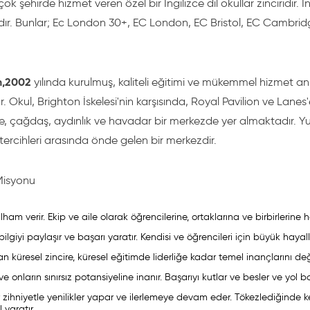
ok şehirde hizmet veren özel bir İngilizce dil okullar zinciridir. İn
dır. Bunlar; Ec London 30+, EC London, EC Bristol, EC Cambri
n,2002
yılında kurulmuş, kaliteli eğitimi ve mükemmel hizmet anlay
 Okul, Brighton İskelesi'nin karşısında, Royal Pavilion ve Lane
, çağdaş, aydınlık ve havadar bir merkezde yer almaktadır. Yur
 tercihleri arasında önde gelen bir merkezdir.
Misyonu
ilham verir. Ekip ve aile olarak öğrencilerine, ortaklarına ve birbirlerine
bilgiyi paylaşır ve başarı yaratır. Kendisi ve öğrencileri için büyük hayall
n küresel zincire, küresel eğitimde liderliğe kadar temel inançlarını değ
ve onların sınırsız potansiyeline inanır. Başarıyı kutlar ve besler ve yol
 zihniyetle yenilikler yapar ve ilerlemeye devam eder. Tökezlediğinde k
l yaratır.