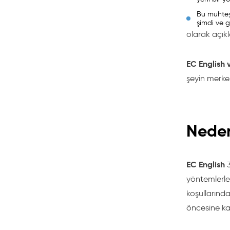
Bu muhteş
şimdi ve g
olarak açık
EC English 
şeyin merkez
Neden
EC English
yöntemlerle
koşullarında
öncesine ka