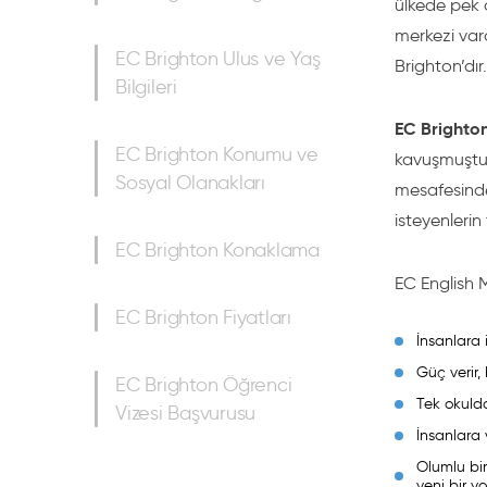
ülkede pek ç
merkezi var
EC Brighton Ulus ve Yaş
Brighton’dır.
Bilgileri
EC Brighto
EC Brighton Konumu ve
kavuşmuştur.
Sosyal Olanakları
mesafesinde
isteyenlerin
EC Brighton Konaklama
EC English 
EC Brighton Fiyatları
İnsanlara 
Güç verir, 
EC Brighton Öğrenci
Tek okulda
Vizesi Başvurusu
İnsanlara 
Olumlu bir
yeni bir yo