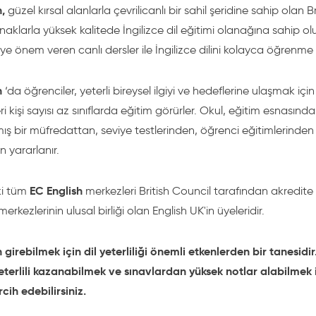
n,
güzel kırsal alanlarla çevrilicanlı bir sahil şeridine sahip olan
klarla yüksek kalitede İngilizce dil eğitimi olanağına sahip ol
meye önem veren canlı dersler ile İngilizce dilini kolayca öğrenm
n
‘da öğrenciler, yeterli bireysel ilgiyi ve hedeflerine ulaşmak içi
ri kişi sayısı az sınıflarda eğitim görürler. Okul, eğitim esnası
mış bir müfredattan, seviye testlerinden, öğrenci eğitimlerinden 
 yararlanır.
EC English
ki tüm
merkezleri British Council tarafından akredite 
 merkezlerinin ulusal birliği olan English UK'in üyeleridir.
girebilmek için dil yeterliliği önemli etkenlerden bir tanesidir
yeterlili kazanabilmek ve sınavlardan yüksek notlar alabilmek 
rcih edebilirsiniz.