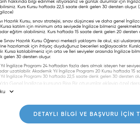
tarih hakkında bilgi edinmek istiyorsanız ve günlük durumlar için İngili
bilirsiniz. Kurs Kursu haftada 22,5 saate denk gelen 30 dersten oluşur. 
gilizce)
vı Hazırlık Kursu, sınav stratejisi, sınav düşüncesi ve daha genel İngilizc
 Kursa katılım için minimum orta seviyede İngilizce bilmeniz gerekmekt
dar eğitim alabilirsiniz. Kurs haftada 15 saate denk gelen 20 dersten o
Sınav Hazırlık Kursu Öğrenci merkezli yaklaşımı ile okul, sizi uluslarar
lerine hazırlamak için ihtiyaç duyduğunuz becerileri sağlayacaktır. Kur
r. Kursa katılabilmeniz için orta ve İleri seviyeler arasında İngilizce b
k gelen 30 dersten oluşur.
ıl İngilizce Programı 24 haftadan fazla ders almak isteyen her seviye
dar uzatılabilir. Akademik Yıl İngilizce Programı 20 Kursu haftada 15 
ıl İngilizce Programı 30 haftada 22,5 saate denk gelen 30 dersten olu
n
’da Genel İngilizce kursuna Bire Bir oturumlar ekleyip özel ders
ku
iniz. Bireysel ilgiye dayalı bu oturumlar %100 ihtiyaçlarınıza oda
htiyaçlarınızı karşılayacak şekilde tasarlanır.
DETAYLI BILGI VE BAŞVURU IÇIN 
n
’da haftada 20'den fazla dersten oluşan bir kursa katıldığını
slerinden birine katılabilirsiniz. Bu dersleri 1 haftadan 8 haftaya
ıza göre karıştırıp eşleştirebilirsiniz. Özel Odaklanma dersleri y