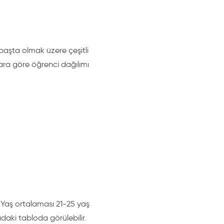
ınıflar bulabilirsiniz. 1 haftadan 8
 başta olmak üzere çeşitli
slara göre öğrenci dağılımı
lar. İsterseniz eğitim sistemi ve
. Yaş ortalaması 21-25 yaş
ns Eğitimi
sayfamızı ziyaret
ıdaki tabloda görülebilir.