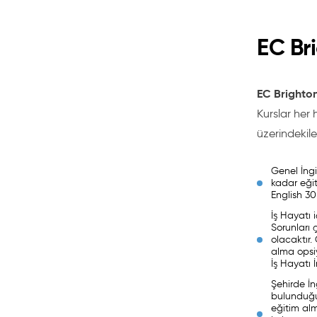
EC Br
EC Brighto
Kurslar her 
üzerindekile
Genel İngi
kadar eği
English 30
İş Hayatı i
Sorunları 
olacaktır.
alma opsiy
İş Hayatı İ
Şehirde İn
bulunduğu
eğitim alm