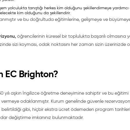
em yolculukta tanıştığı herkes kim olduğunu şekillendirmeye yardımcı
elecekte kim olduğunu da şekillendirir.
lanmıştır ve bu doğrultuda eğitimlerine, gelişmeye ve büyüme
vizyonu,
öğrencilerinin küresel bir toplulukta başarılı olmasına 
inde sizi koyması, odak noktasını her zaman sizin üzerinizde ol
 EC Brighton?
30 yılı aşkın İngilizce öğretme deneyimine sahiptir ve bu eğitimi 
 vermeye odaklanmıştır. Kurum genelinde güvenle rezervasyon y
 belirtildiği gibi, hiçbir ekstra ücret ödemeden program tarihl
dar değiştirme imkanınız bulunmaktadır.