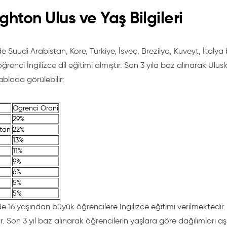
österir ancak her zaman dil seviyenize ve ilgi alanlarınıza uygun s
ghton Ulus ve Yaş Bilgileri
r alabileceğiniz bu kursların listesi aşağıdadır:
Konuşma
de Suudi Arabistan, Kore, Türkiye, İsveç, Brezilya, Kuveyt, İtalya
rkındalık
ğrenci İngilizce dil eğitimi almıştır. Son 3 yıla baz alınarak Ulu
bloda görülebilir:
işim için Dilbilgisi
ğarcığınızı Genişletme
Ogrenci Orani
29%
Yazma
stan
22%
uma ve Yazma
13%
11%
in İngilizce
9%
rileri
6%
letişim için İngilizce
5%
e lisans eğitimi akademik kariyer konusunda sizlere avantaj sağ
5%
mleri hakkında detaylı bilgi sahibi olmak için
de 16 yaşından büyük öğrencilere İngilizce eğitimi verilmektedir
İngiltere'de Lisa
z.
r. Son 3 yıl baz alınarak öğrencilerin yaşlara göre dağılımları aş