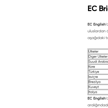
değişiklik g
EC Bri
haftaya kada
Güvenle 
EC English
‘
Küresel Fa
uluslardan ö
aşağıdaki ta
Gerçek İlet
Dinleme
Ulkeler
Kelime Da
Diger Ulkeler
Güvenle 
Suudi Arabi
Temel Ok
Kore
Türkiye
Liderlik iç
Isviçre
Sınav Bece
Brezilya
Çevrimiçi İ
Kuveyt
İngiltere'd
Italya
EC English
lisans bölü
‘
edebilirsini
aralığındadı