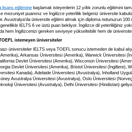
 lisans eğitimine
 başlamak isteyenlerin 12 yıllık zorunlu eğitimini t
se mezuniyet puanınız ve İngilizce yeterlilik belgeniz üniversite kabulü
yor. Avustralya’da üniversite eğitimi almak için diploma notunuzun 100
genellikle IELTS 6 ve üstü puan bekliyor. İngilizce dil yeterliliğiniz yoks
a hem İngilizcenizi gereken seviyeye yükseltebilir hem de üniversite s
TOEFL istemeyen üniversiteler
 bazı üniversiteler IELTS veya TOEFL sonucu istemeden de kabul alıy
(Amerika), Arkansas Üniversitesi (Amerika), Warwick Üniversitesi (İngi
lifornia Devlet Üniversitesi (Amerika), Wisconsin Üniversitesi (Amerik
Georgia Devlet Üniversitesi (Amerika), Bristol Üniversitesi (İngiltere), 
ersitesi Kanada), Adelaide Üniversitesi (Avustralya), Inholland Uygula
üney Avustralya Üniversitesi (Avustralya), Oslo Üniversitesi (Norveç), 
noloji Üniversitesi (Avustralya), Delhi Üniversitesi (Hindistan) geliyo