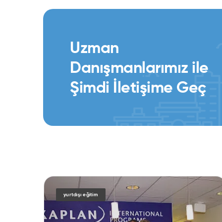
Uzman
Danışmanlarımız ile
Şimdi İletişime Geç
yurtdışı eğitim