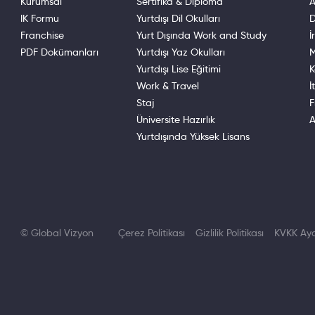
Kurumsal
Sertifika & Diploma
A
IK Formu
Yurtdışı Dil Okulları
D
Franchise
Yurt Dışında Work and Study
İ
PDF Dokümanları
Yurtdışı Yaz Okulları
M
Yurtdışı Lise Eğitimi
K
Work & Travel
İ
Staj
F
Üniversite Hazırlık
A
Yurtdışında Yüksek Lisans
© Global Vizyon
Çerez Politikası
Gizlilik Politikası
KVKK Ayd