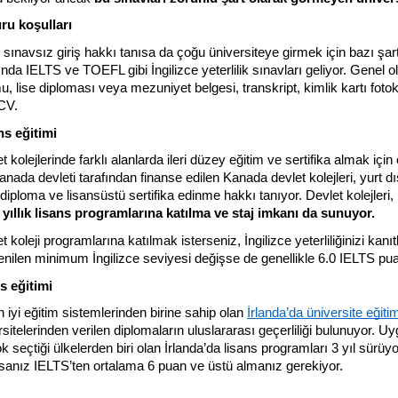
ru koşulları
sınavsız giriş hakkı tanısa da çoğu üniversiteye girmek için bazı şartl
nda IELTS ve TOEFL gibi İngilizce yeterlilik sınavları geliyor. Genel ola
, lise diploması veya mezuniyet belgesi, transkript, kimlik kartı fotok
CV.
ns eğitimi
 kolejlerinde farklı alanlarda ileri düzey eğitim ve sertifika almak içi
anada devleti tarafından finanse edilen Kanada devlet kolejleri, yurt d
ri diploma ve lisansüstü sertifika edinme hakkı tanıyor. Devlet kolejleri, ü
 yıllık lisans programlarına katılma ve staj imkanı da sunuyor.
 koleji programlarına katılmak isterseniz, İngilizce yeterliliğinizi ka
nilen minimum İngilizce seviyesi değişse de genellikle 6.0 IELTS pua
ns eğitimi
 iyi eğitim sistemlerinden birine sahip olan 
İrlanda’da üniversite eğitim
rsitelerinden verilen diplomaların uluslararası geçerliliği bulunuyor. Uy
k seçtiği ülkelerden biri olan İrlanda’da lisans programları 3 yıl sürüyor
rsanız IELTS’ten ortalama 6 puan ve üstü almanız gerekiyor. 