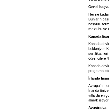
Genel başvu
Her ne kadar 
Bunların başı
başvuru formu
mektubu ve 
Kanada lisa
Kanada devlet
bekleniyor. K
sertifika, ile
öğrencilere 
4
Kanada devlet
programa iste
İrlanda lisa
Avrupa’nın en
İrlanda ünive
yıllarda en ço
almak istiyo
Avustralya