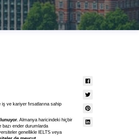
 ve kariyer fırsatlarına sahip 
ulunuyor
. Almanya haricindeki hiçbir 
e bazı ender durumlarda 
versiteler genellikle IELTS veya 
siteler de mevcut.