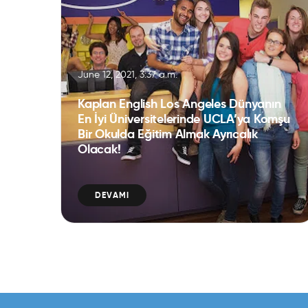
June 12, 2021, 3:37 a.m.
Kaplan English Los Angeles Dünyanın
En İyi Üniversitelerinde UCLA’ya Komşu
Bir Okulda Eğitim Almak Ayrıcalık
Olacak!
DEVAMI