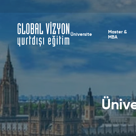
Master &
Üniversite
MBA
Ünive