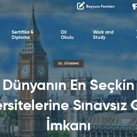
Başvuru Formları
Sertifika &
Dil
Work and
Diploma
Okulu
Study
DIL ÖĞRENME
Dünyanın En Seçkin
rsitelerine Sınavsız
İmkanı