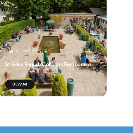
June 12, 2021, 3:37 a.m.
St Giles English Colleges Eastbourne
DEVAMI