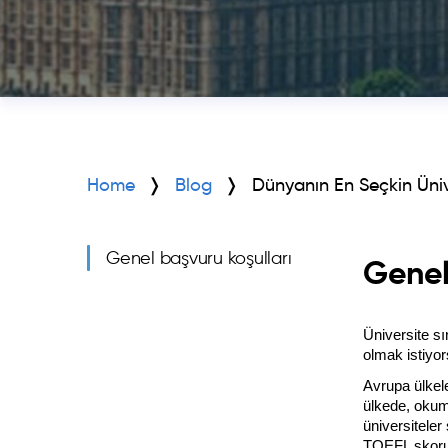
Home
Blog
Dünyanın En Seçkin Üniv
Genel başvuru koşulları
Genel
Üniversite sı
olmak istiyors
Avrupa ülkel
ülkede, okum
üniversiteler
TOEFL skoru 