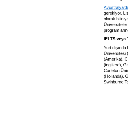
Avustralya’da
gerekiyor. Li
olarak bilini
Üniversiteler 
programlarınd
IELTS veya 
Yurt dışında
Üniversitesi 
(Amerika), Ca
(ingiltere), 
Carleton Üniv
(Hollanda), G
Swinburne Tek