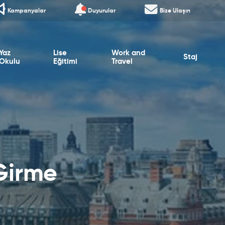
Kampanyalar
Duyurular
Bize Ulaşın
Yaz
Lise
Work and
Staj
Okulu
Eğitimi
Travel
 Girme