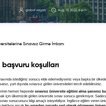
global vizyon
Aug. 19, 2022, 6 p.m.
ersitelerine Sınavsız Girme İmkanı
 başvuru koşulları
navında istediğiniz sonucu elde edemediyseniz veya başka bir ülkede iş
anız, yurt dışında sınavsız girilen üniversiteleri tercih edebilirsiniz.
erinin hemen hepsinde 
sınavsız üniversite eğitimi alma şansınız b
ak için ülkemizde girilen üniversite sınav sonucu gerekmiyor. Sadec
 sınav sonucunuzu bilgi amaçlı isteyebiliyor. İngilizce eğitim veren üni
bekliyor ancak 
bu sınavları zorunlu şart olarak görmeyen üniver