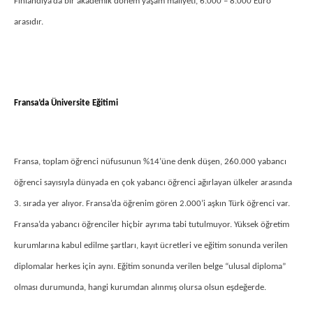
Finlandiya’da bir akademik dönem yaşam maliyeti, 6.000 – 8.000 Euro
arasıdır.
Fransa’da Üniversite Eğitimi
Fransa, toplam öğrenci nüfusunun %14’üne denk düşen, 260.000 yabancı
öğrenci sayısıyla dünyada en çok yabancı öğrenci ağırlayan ülkeler arasında
3. sırada yer alıyor. Fransa’da öğrenim gören 2.000’i aşkın Türk öğrenci var.
Fransa’da yabancı öğrenciler hiçbir ayrıma tabi tutulmuyor. Yüksek öğretim
kurumlarına kabul edilme şartları, kayıt ücretleri ve eğitim sonunda verilen
diplomalar herkes için aynı. Eğitim sonunda verilen belge “ulusal diploma”
olması durumunda, hangi kurumdan alınmış olursa olsun eşdeğerde.