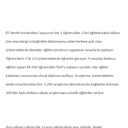
87 devlet üniversitesi, başvuran her 3 öğrenciden 2’sini eğitime kabul ediyor.
Lise veya dengi ortaöğretim diplomasına sahip herkese açık olan
üniversitelerde elemeler, eğitim süresince uygulanan sınavlarla yapılıyor.
Öğrencilerin 3’te 2’si üniversitelerde öğrenim görüyor. Fransa’da doktora
eğitimi yapan 66.500 öğrenciden %39’u yabancı uyruklu. Her eğitim
kademesi sonucunda ulusal diploma veriliyor. Araştırma, üniversitelerin
temel unsurlarından biri, 1.200 araştırma laboratuarıyla bağlantısı bulunan
300’den fazla doktora okulu araştırmaya yönelik eğitimler veriyor.
Tüm yabancı öğrenciler, Fransız öğrencilerle aynı statüde, devlet