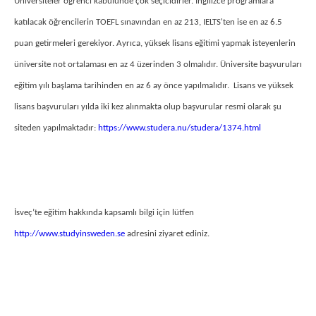
Üniversiteler öğrenci kabulünde çok seçicidirler. İngilizce programlara
katılacak öğrencilerin TOEFL sınavından en az 213, IELTS'ten ise en az 6.5
puan getirmeleri gerekiyor. Ayrıca, yüksek lisans eğitimi yapmak isteyenlerin
üniversite not ortalaması en az 4 üzerinden 3 olmalıdır. Üniversite başvuruları
eğitim yılı başlama tarihinden en az 6 ay önce yapılmalıdır. Lisans ve yüksek
lisans başvuruları yılda iki kez alınmakta olup başvurular resmi olarak şu
siteden yapılmaktadır:
https://www.studera.nu/studera/1374.html
İsveç’te eğitim hakkında kapsamlı bilgi için lütfen
http://www.studyinsweden.se
adresini ziyaret ediniz.