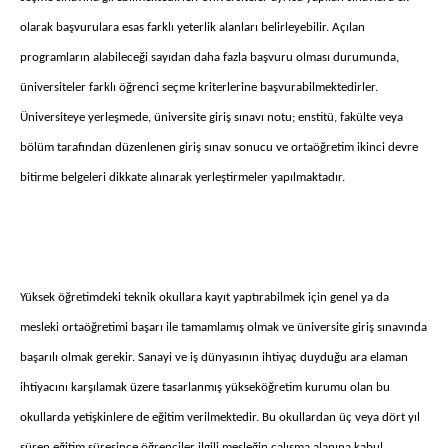
olarak başvurulara esas farklı yeterlik alanları belirleyebilir. Açılan
programların alabileceği sayıdan daha fazla başvuru olması durumunda,
üniversiteler farklı öğrenci seçme kriterlerine başvurabilmektedirler.
Üniversiteye yerleşmede, üniversite giriş sınavı notu; enstitü, fakülte veya
bölüm tarafından düzenlenen giriş sınav sonucu ve ortaöğretim ikinci devre
bitirme belgeleri dikkate alınarak yerleştirmeler yapılmaktadır.
Yüksek öğretimdeki teknik okullara kayıt yaptırabilmek için genel ya da
mesleki ortaöğretimi başarı ile tamamlamış olmak ve üniversite giriş sınavında
başarılı olmak gerekir. Sanayi ve iş dünyasının ihtiyaç duyduğu ara elaman
ihtiyacını karşılamak üzere tasarlanmış yükseköğretim kurumu olan bu
okullarda yetişkinlere de eğitim verilmektedir. Bu okullardan üç veya dört yıl
süren eğitim süresince öğrenciler ilgili mesleğin çalışma alanına kabul