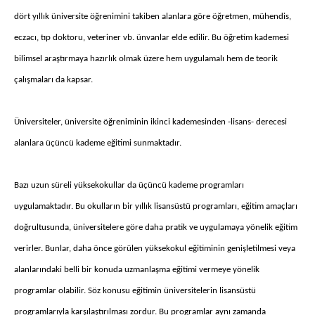
dört yıllık üniversite öğrenimini takiben alanlara göre öğretmen, mühendis,
eczacı, tıp doktoru, veteriner vb. ünvanlar elde edilir. Bu öğretim kademesi
bilimsel araştırmaya hazırlık olmak üzere hem uygulamalı hem de teorik
çalışmaları da kapsar.
Üniversiteler, üniversite öğreniminin ikinci kademesinden -lisans- derecesi
alanlara üçüncü kademe eğitimi sunmaktadır.
Bazı uzun süreli yüksekokullar da üçüncü kademe programları
uygulamaktadır. Bu okulların bir yıllık lisansüstü programları, eğitim amaçları
doğrultusunda, üniversitelere göre daha pratik ve uygulamaya yönelik eğitim
verirler. Bunlar, daha önce görülen yüksekokul eğitiminin genişletilmesi veya
alanlarındaki belli bir konuda uzmanlaşma eğitimi vermeye yönelik
programlar olabilir. Söz konusu eğitimin üniversitelerin lisansüstü
programlarıyla karşılaştırılması zordur. Bu programlar aynı zamanda