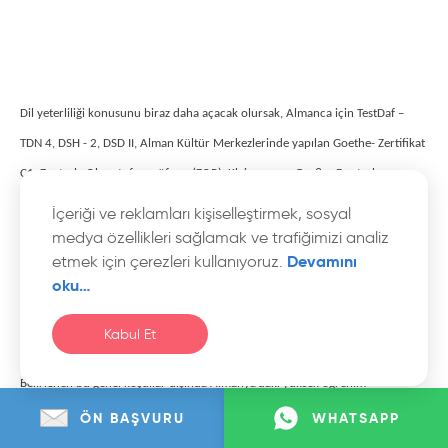
Dil yeterliliği konusunu biraz daha açacak olursak, Almanca için TestDaf –
TDN 4, DSH - 2, DSD II, Alman Kültür Merkezlerinde yapılan Goethe- Zertifikat
C1, Zentrale Oberstufenprüfung (ZOP), Kleines veya Großes Deutsche
Sprachdiplom dil sertifikalarından biriyle Almanca yeterliliğinizi kanıtlamış
İçeriği ve reklamları kişiselleştirmek, sosyal
olmanız veya Studienkolleg’lerde yapılan Feststellungsprüfung’un Almanca
medya özellikleri sağlamak ve trafiğimizi analiz
Devamını
etmek için çerezleri kullanıyoruz.
bölümünü başarıyla tamamlamış olmanız bekleniyor.
oku…
Kabul Et
Belirlenen bu genel koşullar dışında Almanya’daki yüksek öğrenim
kurumlarının özerk, yani bağımsız bir yapısı olduğunu da vurgulamak
ÖN BAŞVURU
WHATSAPP
gerekiyor. Bu nedenle de yüksek öğrenim kurumları başvuru koşullarını