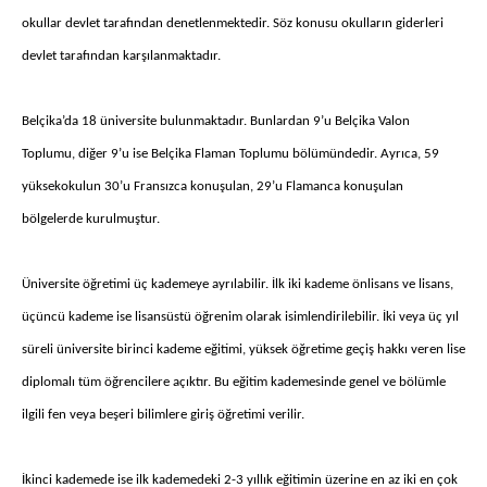
okullar devlet tarafından denetlenmektedir. Söz konusu okulların giderleri
devlet tarafından karşılanmaktadır.
Belçika’da 18 üniversite bulunmaktadır. Bunlardan 9’u Belçika Valon
Toplumu, diğer 9’u ise Belçika Flaman Toplumu bölümündedir. Ayrıca, 59
yüksekokulun 30’u Fransızca konuşulan, 29’u Flamanca konuşulan
bölgelerde kurulmuştur.
Üniversite öğretimi üç kademeye ayrılabilir. İlk iki kademe önlisans ve lisans,
üçüncü kademe ise lisansüstü öğrenim olarak isimlendirilebilir. İki veya üç yıl
süreli üniversite birinci kademe eğitimi, yüksek öğretime geçiş hakkı veren lise
diplomalı tüm öğrencilere açıktır. Bu eğitim kademesinde genel ve bölümle
ilgili fen veya beşeri bilimlere giriş öğretimi verilir.
İkinci kademede ise ilk kademedeki 2-3 yıllık eğitimin üzerine en az iki en çok