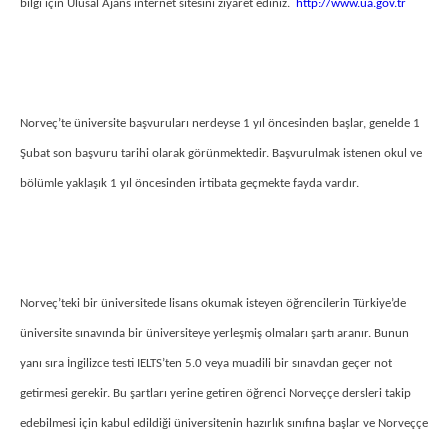
bilgi için Ulusal Ajans internet sitesini ziyaret ediniz.
http://www.ua.gov.tr
Norveç’te üniversite başvuruları nerdeyse 1 yıl öncesinden başlar, genelde 1
Şubat son başvuru tarihi olarak görünmektedir. Başvurulmak istenen okul ve
bölümle yaklaşık 1 yıl öncesinden irtibata geçmekte fayda vardır.
Norveç’teki bir üniversitede lisans okumak isteyen öğrencilerin Türkiye’de
üniversite sınavında bir üniversiteye yerleşmiş olmaları şartı aranır. Bunun
yanı sıra İngilizce testi IELTS’ten 5.0 veya muadili bir sınavdan geçer not
getirmesi gerekir. Bu şartları yerine getiren öğrenci Norveççe dersleri takip
edebilmesi için kabul edildiği üniversitenin hazırlık sınıfına başlar ve Norveççe