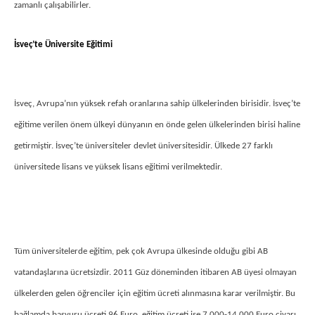
zamanlı çalışabilirler.
İsveç’te Üniversite Eğitimi
İsveç, Avrupa’nın yüksek refah oranlarına sahip ülkelerinden birisidir. İsveç’te
eğitime verilen önem ülkeyi dünyanın en önde gelen ülkelerinden birisi haline
getirmiştir. İsveç’te üniversiteler devlet üniversitesidir. Ülkede 27 farklı
üniversitede lisans ve yüksek lisans eğitimi verilmektedir.
Tüm üniversitelerde eğitim, pek çok Avrupa ülkesinde olduğu gibi AB
vatandaşlarına ücretsizdir. 2011 Güz döneminden itibaren AB üyesi olmayan
ülkelerden gelen öğrenciler için eğitim ücreti alınmasına karar verilmiştir. Bu
bağlamda başvuru ücreti 96 Euro, eğitim ücreti ise 7.000-14.000 Euro civarı