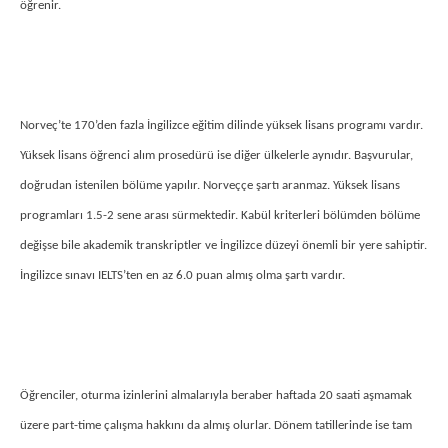
öğrenir.
Norveç’te 170’den fazla İngilizce eğitim dilinde yüksek lisans programı vardır.
Yüksek lisans öğrenci alım prosedürü ise diğer ülkelerle aynıdır. Başvurular,
doğrudan istenilen bölüme yapılır. Norveççe şartı aranmaz. Yüksek lisans
programları 1.5-2 sene arası sürmektedir. Kabül kriterleri bölümden bölüme
değişse bile akademik transkriptler ve İngilizce düzeyi önemli bir yere sahiptir.
İngilizce sınavı IELTS’ten en az 6.0 puan almış olma şartı vardır.
Öğrenciler, oturma izinlerini almalarıyla beraber haftada 20 saati aşmamak
üzere part-time çalışma hakkını da almış olurlar. Dönem tatillerinde ise tam