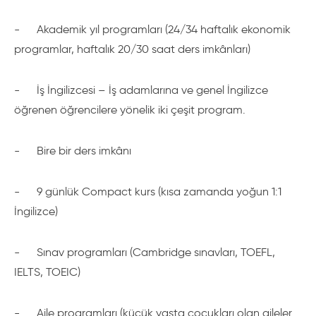
-
Akademik yıl programları (24/34 haftalık ekonomik
programlar, haftalık 20/30 saat ders imkânları)
-
İş İngilizcesi – İş adamlarına ve genel İngilizce
öğrenen öğrencilere yönelik iki çeşit program.
-
Bire bir ders imkânı
-
9 günlük Compact kurs (kısa zamanda yoğun 1:1
İngilizce)
-
Sınav programları (Cambridge sınavları, TOEFL,
IELTS, TOEIC)
-
Aile programları (küçük yaşta çocukları olan aileler