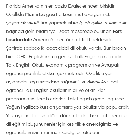
Florida Amerika’nın en cazip Eyaletlerinden birisidir.
Özellikle Miami bölgesi herkesin mutlaka görmek,
yaşamak ve eğitim yapmak istediği bölgeler listesinin en
Fort
başında gelir. Miami’ye 1 saat mesafede bulunan
Laudardale
Amerika’nın en önemli tatil beldesidir.
Şehirde sadece iki adet ciddi dil okulu vardır. Bunlardan
birisi OHC English iken diğeri ise Talk English okullarıdır.
Talk English Okulu ekonomik programları ve Avrupalı
öğrenci profili ile dikkat çekmektedir. Özellikle yaz
aylarında- aşırı sıcaklara rağmen“ yüzlerce Avrupalı
öğrenci Talk English okullarının dil ve etkinlikler
programlarını tercih ederler. Talk English genel İngilizce,
Yoğun İngilizce kursları yanısıra yaz okullarıyla popülerdir.
Yaz aylarında – ve diğer dönemlerde- hem tatil hem de
dil eğitimi düşününenler için kesinlikle önerdiğimiz ve
öğrencilerimizin memnun kaldığı bir okuldur.