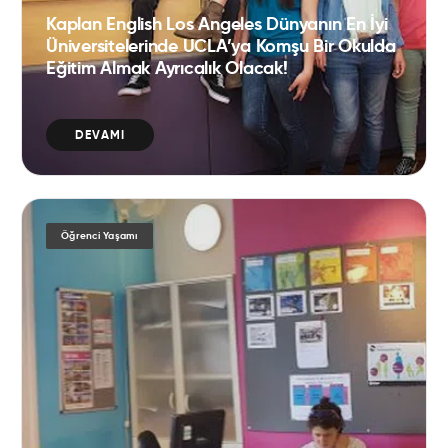
Kaplan English Los Angeles Dünyanın En İyi
Üniversitelerinde UCLA’ya Komşu Bir Okulda
Eğitim Almak Ayrıcalık Olacak!
DEVAMI
Öğrenci Yaşamı