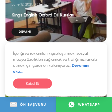
June 12, 2021, 3:37 a.m.
Kings English Oxford Dil Kursları
DEVAMI
İçeriği ve reklamları kişiselleştirmek, sosyal
yurtdışı eğitim
medya özellikleri sağlamak ve trafiğimizi analiz
Devamını
etmek için çerezleri kullanıyoruz.
oku…
Kabul Et
ÖN BAŞVURU
WHATSAPP