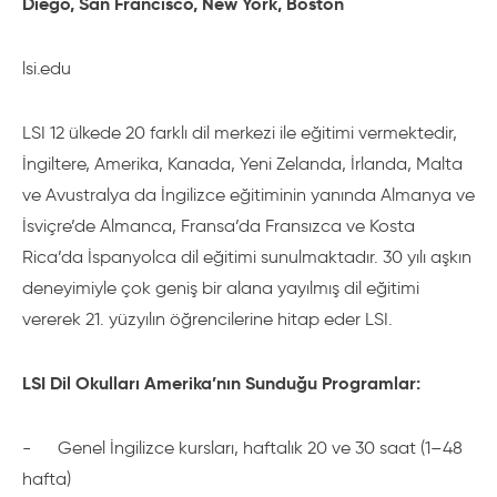
Diego, San Francisco, New York, Boston
lsi.edu
LSI 12 ülkede 20 farklı dil merkezi ile eğitimi vermektedir,
İngiltere, Amerika, Kanada, Yeni Zelanda, İrlanda, Malta
ve Avustralya da İngilizce eğitiminin yanında Almanya ve
İsviçre’de Almanca, Fransa’da Fransızca ve Kosta
Rica’da İspanyolca dil eğitimi sunulmaktadır. 30 yılı aşkın
deneyimiyle çok geniş bir alana yayılmış dil eğitimi
vererek 21. yüzyılın öğrencilerine hitap eder LSI.
LSI Dil Okulları Amerika’nın Sunduğu Programlar:
-
Genel İngilizce kursları, haftalık 20 ve 30 saat (1–48
hafta)