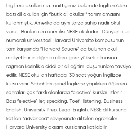
İngiltere okullarımızı tanıttığımız bölümde İngiltere’deki
bazı dil okulları için “butik dil okulları” tanımlamasını
kullanmıştık. Amerika’da aynı tarza sahip nadir okul
vardır. Bunların en önemlisi NESE okuludur. Dünyanın bir
numaralı üniversitesi Harvard Üniversite kampüsünün
tam karşısında “Harvard Square” da bulunan okul
maliyetlerinin diğer okullara gore yüksek olmasına
rağmen kesinlikle ciddi bir dil eğitimi düşününlere tavsiye
edilir. NESE okulları haftada 30 saat yoğun İngilizce
kursu verir. Sabahları genel İngilizce yapılırken öğleden
sonraları çok farklı alanlarda “elective” kursları izlenir.
Bazı “elective” ler; speaking, Toefl, listening, Business
English, University Prep, Legal English. NESE dil kursuna
katılan “advanced” seviyesinde dil bilen öğrenciler
Harvard University aksam kurslarına katılabilir.