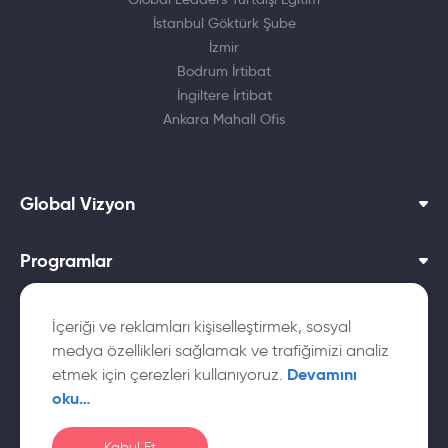
İstanbul Göktürk Şube
İzmir
Bodrum İrtibat
İngiltere İrtibat
Ankara Mahall Ofis
Global Vizyon
Programlar
Dil Okulları
İçeriği ve reklamları kişiselleştirmek, sosyal
medya özellikleri sağlamak ve trafiğimizi analiz
Yurtdışı Üniversiteler
Devamını
etmek için çerezleri kullanıyoruz.
oku…
Kabul Et