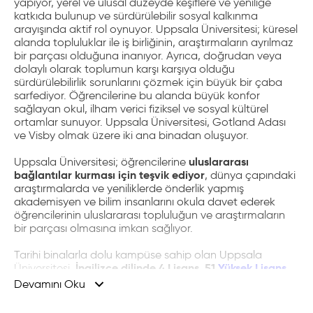
yapıyor, yerel ve ulusal düzeyde keşiflere ve yeniliğe
katkıda bulunup ve sürdürülebilir sosyal kalkınma
arayışında aktif rol oynuyor. Uppsala Üniversitesi; küresel
alanda topluluklar ile iş birliğinin, araştırmaların ayrılmaz
bir parçası olduğuna inanıyor. Ayrıca, doğrudan veya
dolaylı olarak toplumun karşı karşıya olduğu
sürdürülebilirlik sorunlarını çözmek için büyük bir çaba
sarfediyor. Öğrencilerine bu alanda büyük konfor
sağlayan okul, ilham verici fiziksel ve sosyal kültürel
ortamlar sunuyor. Uppsala Üniversitesi, Gotland Adası
ve Visby olmak üzere iki ana binadan oluşuyor.
uluslararası
Uppsala Üniversitesi; öğrencilerine
bağlantılar kurması için teşvik ediyor
,
dünya çapındaki
araştırmalarda ve yeniliklerde önderlik yapmış
akademisyen ve bilim insanlarını okula davet ederek
öğrencilerinin uluslararası topluluğun ve araştırmaların
bir parçası olmasına imkan sağlıyor.
Tarihi binalarla dolu kampüse sahip olan Uppsala
İngilizce dilinde 4 Lisans, 51
Yüksek Lisans
Üniversitesi,
programı sunuyor
.
Uppsala Üniversitesi bölümleri
Devamını Oku
arasında öğrencilerin en çok tercih ettikleri ise Hukuk,
Tıp, Psikoloji, İşletme ve İktisat. Özellikle biyoteknoloji