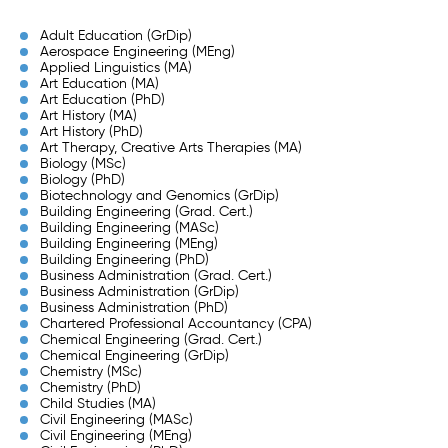
başvuru için aşağıda yer alan kabul şartlarını okumanızı
öneririz. Concordia Üniversitesi bölüm ücretleri hakkında
Adult Education (GrDip)
detaylı bilgi için ise
Global Vizyon danışmanlarıyla
Aerospace Engineering (MEng)
iletişime geçebilirsiniz.
Applied Linguistics (MA)
Art Education (MA)
Art Education (PhD)
Art History (MA)
Art History (PhD)
Art Therapy, Creative Arts Therapies (MA)
Biology (MSc)
Biology (PhD)
Biotechnology and Genomics (GrDip)
Building Engineering (Grad. Cert.)
Building Engineering (MASc)
Building Engineering (MEng)
Building Engineering (PhD)
Business Administration (Grad. Cert.)
Business Administration (GrDip)
Business Administration (PhD)
Chartered Professional Accountancy (CPA)
Chemical Engineering (Grad. Cert.)
Chemical Engineering (GrDip)
Chemistry (MSc)
Chemistry (PhD)
Child Studies (MA)
Civil Engineering (MASc)
Civil Engineering (MEng)