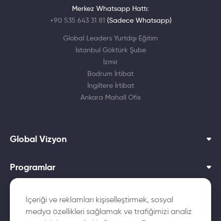
Merkez Whatsapp Hattı:
+90 535 643 31 81
(Sadece Whatsapp)
Global Leaders Yurtdışı Eğitim
İstanbul Göktürk Şube
İzmir
Bodrum İrtibat
İngiltere İrtibat
Ankara Mahall Ofis
Global Vizyon
Programlar
Dil Okulları
İçeriği ve reklamları kişiselleştirmek, sosyal
medya özellikleri sağlamak ve trafiğimizi analiz