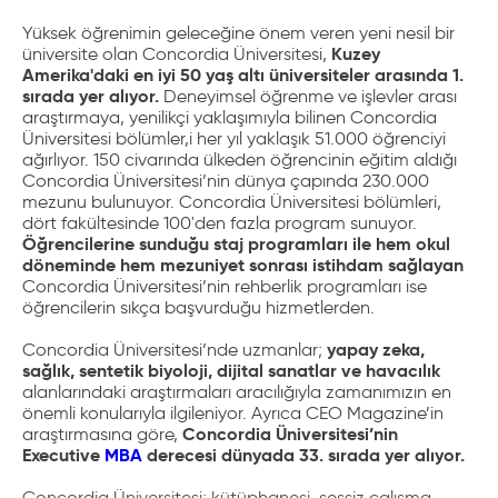
Yüksek öğrenimin geleceğine önem veren yeni nesil bir
Kuzey
üniversite olan Concordia Üniversitesi,
Amerika'daki en iyi 50 yaş altı üniversiteler arasında 1.
sırada yer alıyor
.
Deneyimsel öğrenme ve işlevler arası
araştırmaya, yenilikçi yaklaşımıyla bilinen Concordia
Üniversitesi bölümler,i her yıl yaklaşık 51.000 öğrenciyi
ağırlıyor. 150 civarında ülkeden öğrencinin eğitim aldığı
Concordia Üniversitesi’nin dünya çapında 230.000
mezunu bulunuyor.
Concordia Üniversitesi bölümleri,
dört fakültesinde 100'den fazla program sunuyor.
Öğrencilerine sunduğu staj programları
ile hem okul
döneminde hem mezuniyet sonrası istihdam sağlayan
Concordia Üniversitesi’nin rehberlik programları ise
öğrencilerin sıkça başvurduğu hizmetlerden.
yapay zeka,
Concordia Üniversitesi’nde uzmanlar;
sağlık, sentetik biyoloji, dijital sanatlar ve havacılık
alanlarındaki araştırmaları
aracılığıyla zamanımızın en
önemli konularıyla ilgileniyor. Ayrıca CEO Magazine’in
Concordia Üniversitesi’nin
araştırmasına göre,
Executive
MBA
derecesi dünyada 33. sırada yer alıyor.
Concordia Üniversitesi; kütüphanesi, sessiz çalışma