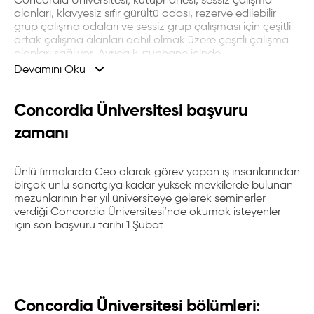
alanları, klavyesiz sıfır gürültü odası, rezerve edilebilir
grup çalışma odaları ve sessiz grup çalışması için çeşitli
ortak çalışma alanları dahil olmak üzere çeşitli çalışma
alanları sağlıyor. Ayrıca kütüphane içinde,
deneyimleyerek ve bilginizi başkalarıyla paylaşarak
Devamını Oku
öğrenebileceğiniz bir topluluk alanı olan Teknoloji
Koruma Alanı bulunuyor.
Concordia Üniversitesi başvuru
Concordia Üniversitesi
sertifika
bölümleri; bilgisayar
zamanı
programlama, veri bilimi ve yapay zeka, dijital
pazarlama gibi alanlardaki programlarıyla tanınıyor.
Sektör profesyonellerinden ders alabileceğiniz
Ünlü firmalarda Ceo olarak görev yapan iş insanlarından
Concordia Üniversitesi sertifika bölümleri, kariyerinize hızlı
birçok ünlü sanatçıya kadar yüksek mevkilerde bulunan
bir başlangıç fırsatı sunuyor.
mezunlarının her yıl üniversiteye gelerek seminerler
verdiği
Concordia Üniversitesi
’nde okumak isteyenler
Öğrenci evleri, spor tesisleri, kütüphane, kafe alanları,
için son başvuru tarihi 1 Şubat.
sanat merkezleri ve büyük park alanları ile sınırsız fırsatlar
sunan Concordia Üniversitesi başvuru için son tarih 1
Şubat. Ödüllü profesörlerden eğitim alabileceğiniz
Concordia Üniversitesi bölüm ücretleri 8.000-20.000
dolar arasında değiştiğini de belirtelim.
Dünyanın en iyi
üniversitelerinden biri olan “Concordia Üniversitesi nasıl
Concordia Üniversitesi bölümleri:
girilir?” diye merak ediyorsanız, Concordia Üniversitesi