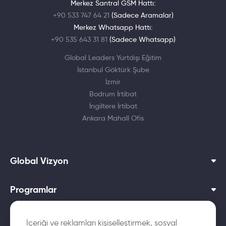
Merkez Santral GSM Hattı:
+90 533 747 64 21
(Sadece Aramalar)
Merkez Whatsapp Hattı:
+90 535 643 31 81
(Sadece Whatsapp)
Global Leaders Yurtdışı Eğitim
İstanbul Göktürk Şube
İzmir
Bodrum İrtibat
İngiltere İrtibat
Ankara Mahall Ofis
Global Vizyon
Programlar
Dil Okulları
İçeriği ve reklamları kişiselleştirmek, sosyal