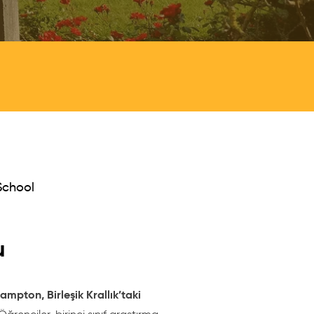
School
u
ampton, Birleşik Krallık’taki