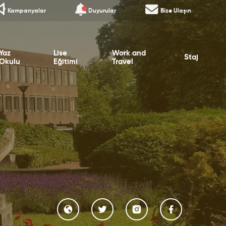
Kampanyalar
Duyurular
Bize Ulaşın
Yaz
Lise
Work and
Staj
Okulu
Eğitimi
Travel