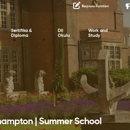
Başvuru Formları
Sertifika &
Dil
Work and
Diploma
Okulu
Study
thampton | Summer School