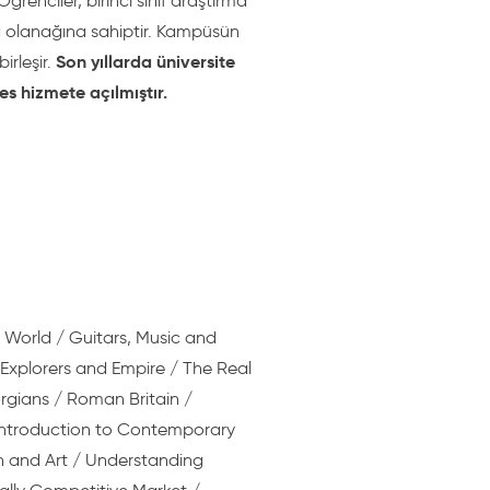
Öğrenciler, birinci sınıf araştırma
a olanağına sahiptir. Kampüsün
Son yıllarda üniversite
irleşir.
es hizmete açılmıştır.
 World / Guitars, Music and
 Explorers and Empire / The Real
rgians / Roman Britain /
 Introduction to Contemporary
gn and Art / Understanding