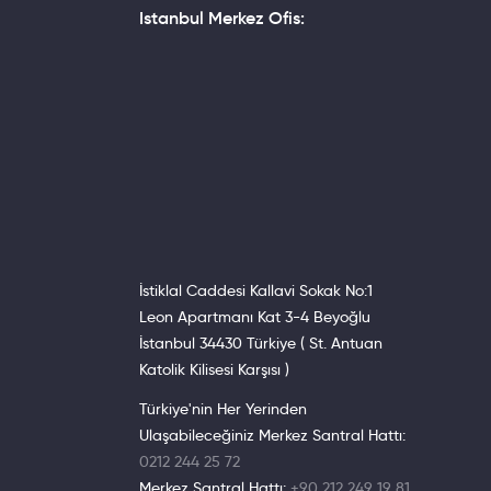
Istanbul Merkez Ofis:
İstiklal Caddesi Kallavi Sokak No:1
Leon Apartmanı Kat 3-4 Beyoğlu
İstanbul 34430 Türkiye ( St. Antuan
Katolik Kilisesi Karşısı )
Türkiye'nin Her Yerinden
Ulaşabileceğiniz Merkez Santral Hattı:
0212 244 25 72
Merkez Santral Hattı:
+90 212 249 19 81