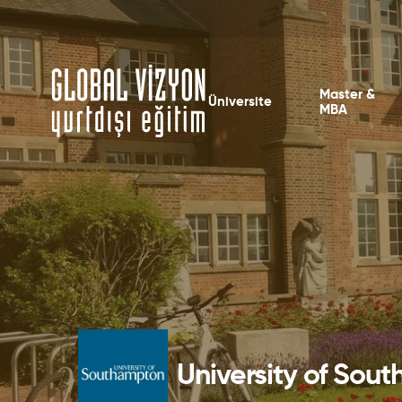
Master &
Üniversite
MBA
University of Sou