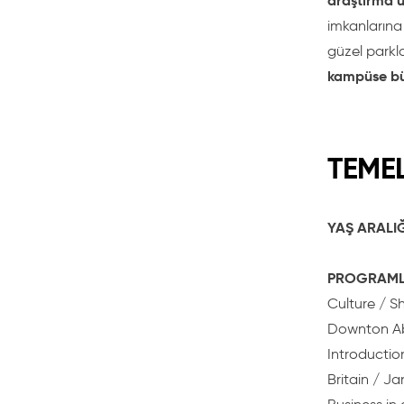
araştırma ü
imkanlarına
güzel parkla
kampüse büy
TEMEL
YAŞ ARALIĞ
PROGRAML
Culture / S
Downton Abb
Introductio
Britain / J