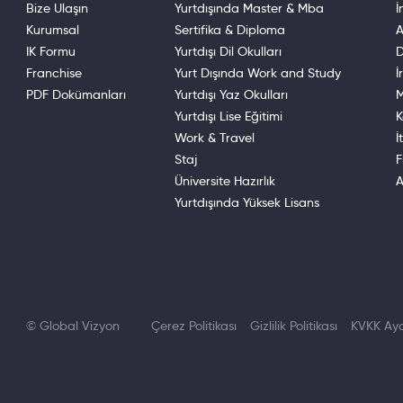
Bize Ulaşın
Yurtdışında Master & Mba
İ
Kurumsal
Sertifika & Diploma
A
IK Formu
Yurtdışı Dil Okulları
D
Franchise
Yurt Dışında Work and Study
İ
PDF Dokümanları
Yurtdışı Yaz Okulları
M
Yurtdışı Lise Eğitimi
K
Work & Travel
İ
Staj
F
Üniversite Hazırlık
A
Yurtdışında Yüksek Lisans
© Global Vizyon
Çerez Politikası
Gizlilik Politikası
KVKK Ayd