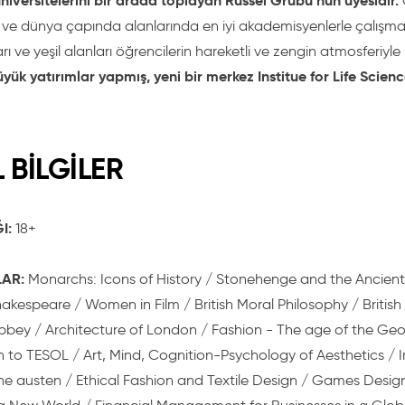
niversitelerini bir arada toplayan Russel Grubu’nun üyesidir.
 ve dünya çapında alanlarında en iyi akademisyenlerle çalışm
rı ve yeşil alanları öğrencilerin hareketli ve zengin atmosferiyle b
ük yatırımlar yapmış, yeni bir merkez Institue for Life Scienc
 BİLGİLER
I:
18+
AR:
Monarchs: Icons of History / Stonehenge and the Ancient
hakespeare / Women in Film / British Moral Philosophy / British
ey / Architecture of London / Fashion - The age of the Geo
n to TESOL / Art, Mind, Cognition-Psychology of Aesthetics /
ane austen / Ethical Fashion and Textile Design / Games Desi