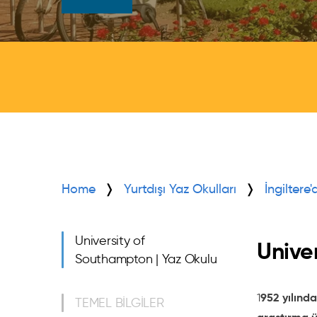
Home
Yurtdışı Yaz Okulları
İngiltere
University of
Unive
Southampton | Yaz Okulu
952 yılında
1
TEMEL BİLGİLER