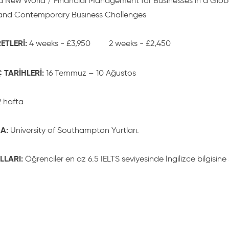
 a New World / Financial Management for Businesses in a Glob
 and Contemporary Business Challenges
ETLERİ:
4 weeks - £3,950 2 weeks - £2,450
 TARİHLERİ:
16 Temmuz – 10 Ağustos
2 hafta
A:
University of Southampton Yurtları.
LLARI:
Öğrenciler en az 6.5 IELTS seviyesinde İngilizce bilgisine