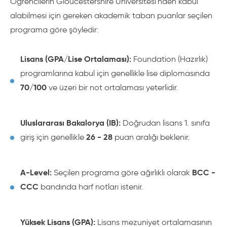
Öğrencilerin Gloucestershire Üniversitesi'nden kabul
alabilmesi için gereken akademik taban puanlar seçilen
programa göre şöyledir:
Lisans (GPA/Lise Ortalaması):
Foundation (Hazırlık)
programlarına kabul için genellikle lise diplomasında
70/100
ve üzeri bir not ortalaması yeterlidir.
Uluslararası Bakalorya (IB):
Doğrudan lisans 1. sınıfa
26 - 28
giriş için genellikle
puan aralığı beklenir.
A-Level:
BCC -
Seçilen programa göre ağırlıklı olarak
CCC
bandında harf notları istenir.
Yüksek Lisans (GPA):
Lisans mezuniyet ortalamasının