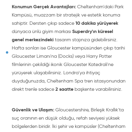
Konumun Gerçek Avantajları:
Cheltenham'daki Park
Kampüsü, muazzam bir stratejik ve estetik konuma
10 dakika yürüyerek
sahiptir. Dersten çıkıp sadece
Superdry'ın küresel
dünyaca ünlü giyim markası
genel merkezindeki
tasarım stajınıza gidebilirsiniz.
Hafta sonları ise Gloucester kampüsünden çıkıp tarihi
Gloucester Limanı'na (Docks) veya Harry Potter
filmlerinin çekildiği ikonik Gloucester Katedrali'ne
yürüyerek ulaşabilirsiniz. Londra'ya ihtiyaç
duyduğunuzda, Cheltenham Spa tren istasyonundan
2 saatte
direkt trenle sadece
başkente varabilirsiniz.
Güvenlik ve Ulaşım:
Gloucestershire, Birleşik Krallık'ta
suç oranının en düşük olduğu, refah seviyesi yüksek
bölgelerden biridir. İki şehir ve kampüsler (Cheltenham