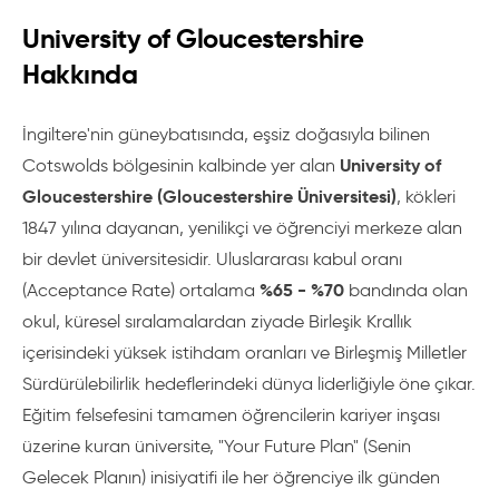
University of Gloucestershire
Hakkında
İngiltere'nin güneybatısında, eşsiz doğasıyla bilinen
University of
Cotswolds bölgesinin kalbinde yer alan
Gloucestershire (Gloucestershire Üniversitesi)
, kökleri
1847 yılına dayanan, yenilikçi ve öğrenciyi merkeze alan
bir devlet üniversitesidir. Uluslararası kabul oranı
%65 - %70
(Acceptance Rate) ortalama
bandında olan
okul, küresel sıralamalardan ziyade Birleşik Krallık
içerisindeki yüksek istihdam oranları ve Birleşmiş Milletler
Sürdürülebilirlik hedeflerindeki dünya liderliğiyle öne çıkar.
Eğitim felsefesini tamamen öğrencilerin kariyer inşası
üzerine kuran üniversite, "Your Future Plan" (Senin
Gelecek Planın) inisiyatifi ile her öğrenciye ilk günden