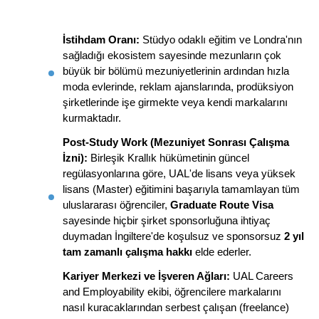
İstihdam Oranı:
 Stüdyo odaklı eğitim ve Londra'nın 
sağladığı ekosistem sayesinde mezunların çok 
büyük bir bölümü mezuniyetlerinin ardından hızla 
moda evlerinde, reklam ajanslarında, prodüksiyon 
şirketlerinde işe girmekte veya kendi markalarını 
kurmaktadır.
Post-Study Work (Mezuniyet Sonrası Çalışma 
İzni):
 Birleşik Krallık hükümetinin güncel 
regülasyonlarına göre, UAL'de lisans veya yüksek 
lisans (Master) eğitimini başarıyla tamamlayan tüm 
uluslararası öğrenciler, 
Graduate Route Visa
sayesinde hiçbir şirket sponsorluğuna ihtiyaç 
duymadan İngiltere'de koşulsuz ve sponsorsuz 
2 yıl 
tam zamanlı çalışma hakkı
 elde ederler.
Kariyer Merkezi ve İşveren Ağları:
 UAL Careers 
and Employability ekibi, öğrencilere markalarını 
nasıl kuracaklarından serbest çalışan (freelance) 