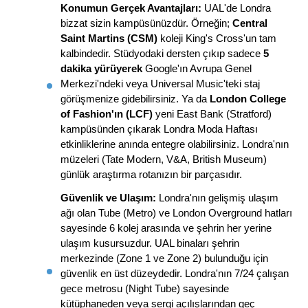
Konumun Gerçek Avantajları:
 UAL'de Londra 
bizzat sizin kampüsünüzdür. Örneğin; 
Central 
Saint Martins (CSM)
 koleji King's Cross'un tam 
kalbindedir. Stüdyodaki dersten çıkıp sadece 
5 
dakika yürüyerek
 Google'ın Avrupa Genel 
Merkezi'ndeki veya Universal Music'teki staj 
görüşmenize gidebilirsiniz. Ya da 
London College 
of Fashion'ın (LCF)
 yeni East Bank (Stratford) 
kampüsünden çıkarak Londra Moda Haftası 
etkinliklerine anında entegre olabilirsiniz. Londra'nın 
müzeleri (Tate Modern, V&A, British Museum) 
günlük araştırma rotanızın bir parçasıdır.
Güvenlik ve Ulaşım:
 Londra'nın gelişmiş ulaşım 
ağı olan Tube (Metro) ve London Overground hatları 
sayesinde 6 kolej arasında ve şehrin her yerine 
ulaşım kusursuzdur. UAL binaları şehrin 
merkezinde (Zone 1 ve Zone 2) bulunduğu için 
güvenlik en üst düzeydedir. Londra'nın 7/24 çalışan 
gece metrosu (Night Tube) sayesinde 
kütüphaneden veya sergi açılışlarından geç 