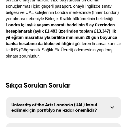
sürecine başvurmalıdır. Vize başvurusunun olumlu 
sonuçlanması için; geçerli pasaport, onaylı İngilizce sınav 
belgesi ve UAL kolejlerinin Londra merkezinde (Inner London) 
yer alması sebebiyle Birleşik Krallık hükümetinin belirlediği 
Londra içi aylık yaşam masrafı bedelinin 9 ay üzerinden 
hesaplanarak (aylık £1,483 üzerinden toplam £13,347) ilk 
yıl eğitim masraflarıyla birlikte minimum 28 gün boyunca 
banka hesabınızda bloke edildiğini
 gösteren finansal kanıtlar 
ile IHS (Göçmenlik Sağlık Ek Ücreti) ödemesinin yapılmış 
olması zorunludur.
Sıkça Sorulan Sorular
University of the Arts London'a (UAL) kabul
edilmek için portfolyo ne kadar önemlidir?