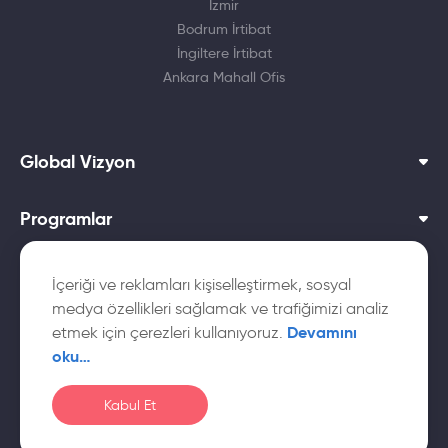
İzmir
Bodrum İrtibat
İngiltere İrtibat
Ankara Mahall Ofis
Global Vizyon
Programlar
Dil Okulları
İçeriği ve reklamları kişiselleştirmek, sosyal
medya özellikleri sağlamak ve trafiğimizi analiz
Yurtdışı Üniversiteler
Devamını
etmek için çerezleri kullanıyoruz.
oku…
Kabul Et
© Global
Çerez
Gizlilik
KVKK Aydınlatma
Vizyon
Politikası
Politikası
Metni