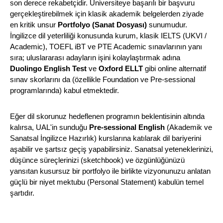
son derece rekabetçidir. Üniversiteye başarılı bir başvuru 
gerçekleştirebilmek için klasik akademik belgelerden ziyade 
en kritik unsur 
Portfolyo (Sanat Dosyası)
 sunumudur. 
İngilizce dil yeterliliği konusunda kurum, klasik IELTS (UKVI / 
Academic), TOEFL iBT ve PTE Academic sınavlarının yanı 
sıra; uluslararası adayların işini kolaylaştırmak adına 
Duolingo English Test
 ve 
Oxford ELLT
 gibi online alternatif 
sınav skorlarını da (özellikle Foundation ve Pre-sessional 
programlarında) kabul etmektedir.
Eğer dil skorunuz hedeflenen programın beklentisinin altında 
kalırsa, UAL'in sunduğu 
Pre-sessional English
 (Akademik ve 
Sanatsal İngilizce Hazırlık) kurslarına katılarak dil bariyerini 
aşabilir ve şartsız geçiş yapabilirsiniz. Sanatsal yeteneklerinizi, 
düşünce süreçlerinizi (sketchbook) ve özgünlüğünüzü 
yansıtan kusursuz bir portfolyo ile birlikte vizyonunuzu anlatan 
güçlü bir niyet mektubu (Personal Statement) kabulün temel 
şartıdır.