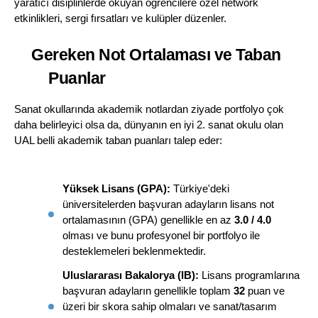
yaratıcı disiplinlerde okuyan öğrencilere özel network 
etkinlikleri, sergi fırsatları ve kulüpler düzenler.
Gereken Not Ortalaması ve Taban 
Puanlar
Sanat okullarında akademik notlardan ziyade portfolyo çok 
daha belirleyici olsa da, dünyanın en iyi 2. sanat okulu olan 
UAL belli akademik taban puanları talep eder:
Yüksek Lisans (GPA):
 Türkiye'deki 
üniversitelerden başvuran adayların lisans not 
ortalamasının (GPA) genellikle en az 
3.0 / 4.0
olması ve bunu profesyonel bir portfolyo ile 
desteklemeleri beklenmektedir.
Uluslararası Bakalorya (IB):
 Lisans programlarına 
başvuran adayların genellikle toplam 
32
 puan ve 
üzeri bir skora sahip olmaları ve sanat/tasarım 