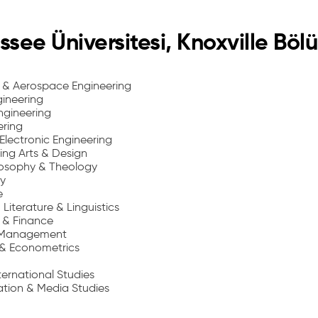
see Üniversitesi, Knoxville Bölü
 & Aerospace Engineering
ineering
ngineering
ering
 Electronic Engineering
ming Arts & Design
ilosophy & Theology
y
e
Literature & Linguistics
 & Finance
& Management
& Econometrics
nternational Studies
ion & Media Studies