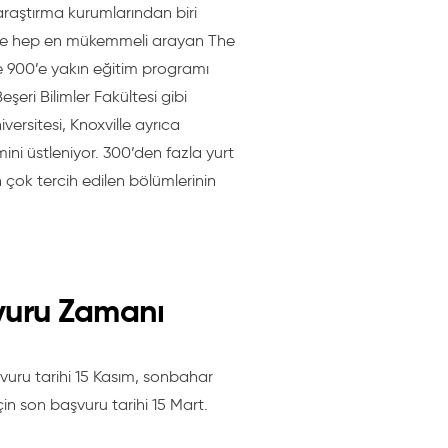
araştırma kurumlarından biri
lerde hep en mükemmeli arayan
The
re 900’e yakın eğitim programı
şeri Bilimler Fakültesi gibi
ersitesi, Knoxville
ayrıca
ini üstleniyor.
300’den fazla yurt
n çok tercih edilen bölümlerinin
şvuru Zamanı
vuru tarihi 15 Kasım, sonbahar
n son başvuru tarihi 15 Mart.