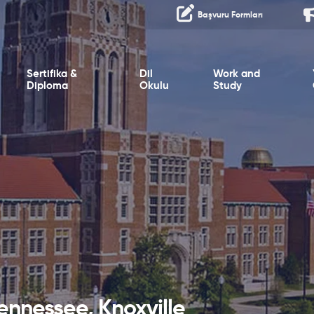
Başvuru Formları
Sertifika &
Dil
Work and
Diploma
Okulu
Study
Tennessee, Knoxville