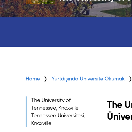
Home
Yurtdışında Üniversite Okumak
The University of
The U
Tennessee, Knoxville –
Üniver
Tennessee Üniversitesi,
Knoxville