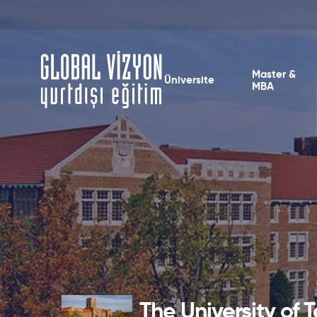
Master &
Üniversite
MBA
The University of 