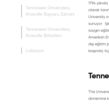
1794 yılında
Tennessee Üniversitesi,
olarak tanı
Knoxville Başvuru Zamanı
University o
sunuyor.
İş
Tennessee Üniversitesi,
saygın eğit
Knoxville Bölümleri
Amerikan En
dışı eğitim
Lokasyon
başında; loj
Tenne
The Universi
dönemine ka