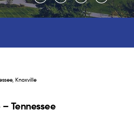
essee, Knoxville
e – Tennessee