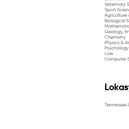
Veterinary 
Sport Scie
Agriculture 
Biological 
Mathematics
Geology, En
Chemistry
Physics & 
Psychology
Law
Computer S
Lokas
Tennessee Ü