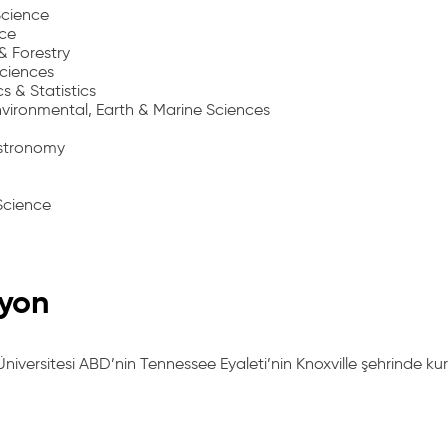
Science
nce
& Forestry
Sciences
 & Statistics
vironmental, Earth & Marine Sciences
Astronomy
cience
yon
niversitesi ABD’nin Tennessee Eyaleti’nin Knoxville şehrinde ku