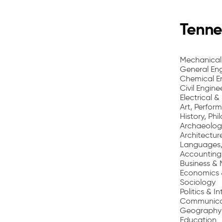
Tennes
Mechanical
General Eng
Chemical E
Civil Engine
Electrical &
Art, Perfor
History, Ph
Archaeolog
Architectur
Languages, 
Accounting
Business 
Economics 
Sociology
Politics & I
Communicat
Geography
Education