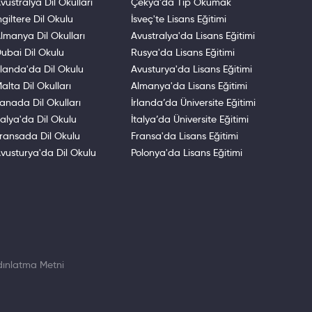
vustralya Dil Okulları
Çekya'da Tıp Okumak
ngiltere Dil Okulu
İsveç'te Lisans Eğitimi
lmanya Dil Okulları
Avustralya'da Lisans Eğitimi
ubai Dil Okulu
Rusya'da Lisans Eğitimi
rlanda'da Dil Okulu
Avusturya'da Lisans Eğitimi
alta Dil Okulları
Almanya'da Lisans Eğitimi
anada Dil Okulları
İrlanda’da Üniversite Eğitimi
talya'da Dil Okulu
İtalya’da Üniversite Eğitimi
ransada Dil Okulu
Fransa'da Lisans Eğitimi
vusturya'da Dil Okulu
Polonya'da Lisans Eğitimi
ınlatma Metni