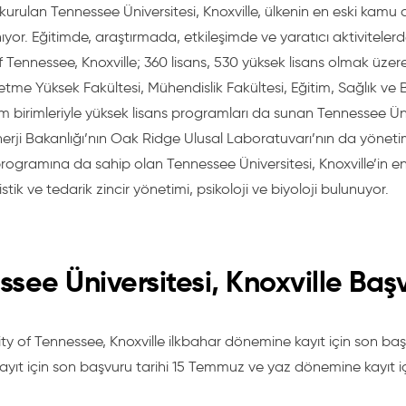
 kurulan
Tennessee Üniversitesi, Knoxville
, ülkenin en eski kamu 
nıyor. Eğitimde, araştırmada, etkileşimde ve yaratıcı aktivite
f Tennessee, Knoxville
; 360 lisans, 530 yüksek lisans olmak üze
letme Yüksek Fakültesi, Mühendislik Fakültesi, Eğitim, Sağlık ve Be
im birimleriyle yüksek lisans programları da sunan
Tennessee Üniv
erji Bakanlığı’nın Oak Ridge Ulusal Laboratuvarı’nın da yönetim
 programına da sahip olan
Tennessee Üniversitesi, Knoxville
’in e
istik ve tedarik zincir yönetimi, psikoloji ve biyoloji bulunuyor.
ssee Üniversitesi, Knoxville Ba
ty of Tennessee, Knoxville
ilkbahar dönemine kayıt için son baş
yıt için son başvuru tarihi 15 Temmuz ve yaz dönemine kayıt içi