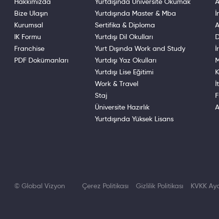
Hakkımızda
Yurtdışında Üniversite Okumak
A
Bize Ulaşın
Yurtdışında Master & Mba
İ
Kurumsal
Sertifika & Diploma
A
IK Formu
Yurtdışı Dil Okulları
D
Franchise
Yurt Dışında Work and Study
İ
PDF Dokümanları
Yurtdışı Yaz Okulları
M
Yurtdışı Lise Eğitimi
K
Work & Travel
İ
Staj
F
Üniversite Hazırlık
A
Yurtdışında Yüksek Lisans
© Global Vizyon
Çerez Politikası
Gizlilik Politikası
KVKK Ayd