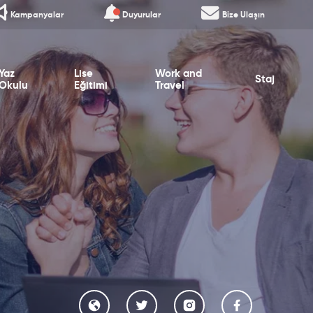
Kampanyalar
Duyurular
Bize Ulaşın
Yaz
Lise
Work and
Staj
Okulu
Eğitimi
Travel