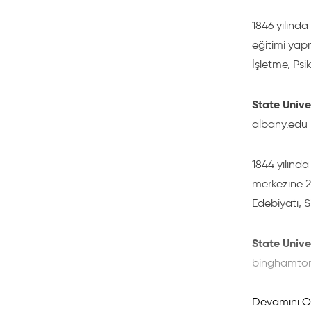
Konaklama
1846 yılında
eğitimi yapm
Kitaplar ve
İşletme, Psi
Özel Harca
State Unive
albany.edu
Ulaşım har
1844 yılınd
2 yıllık Dev
merkezine 2 
Edebiyatı, Si
Okul ücreti
State Unive
College Fee
binghamto
Student fee
Devamını O
Üniversite 