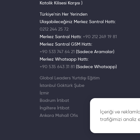
Katolik Kilisesi Karşısı )
State Unive
Türkiye'nin Her Yerinden
fredonia.ed
Ulaşabileceğiniz Merkez Santral Hattı:
0212 244 25 72
1826 yılında
Merkez Santral Hattı:
+90 212 249 19 81
Bilgisayar Bi
Merkez Santral GSM Hattı:
+90 533 747 64 21
(Sadece Aramalar)
Merkez Whatsapp Hattı:
State Unive
+90 535 643 31 81
(Sadece Whatsapp)
geneseo.ed
Global Leaders Yurtdışı Eğitim
İstanbul Göktürk Şube
SUNY’in seç
İzmir
bilimi, ulus
Bodrum İrtibat
kampüsü Roc
İngiltere İrtibat
İçeriği ve reklaml
veya 100 üze
Ankara Mahall Ofis
trafiğimizi analiz 
İngilizce eğ
gerekli olm