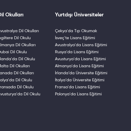
il Okulları
Yurtdışı Üniversiteler
vustralya Dil Okulları
Çekya'da Tıp Okumak
ngiltere Dil Okulu
İsveç'te Lisans Eğitimi
lmanya Dil Okulları
Avustralya'da Lisans Eğitimi
unan Kolejinde 71 alanda lisans
ubai Dil Okulu
Rusya'da Lisans Eğitimi
lte öğretim görevlilerinin ders
rlanda'da Dil Okulu
Avusturya'da Lisans Eğitimi
temleri, dizayn, iletişim, ekonomi,
alta Dil Okulları
Almanya'da Lisans Eğitimi
ur. Geniş bir alana yayılmış olan
anada Dil Okulları
İrlanda’da Üniversite Eğitimi
.
talya'da Dil Okulu
İtalya’da Üniversite Eğitimi
ransada Dil Okulu
Fransa'da Lisans Eğitimi
vusturya'da Dil Okulu
Polonya'da Lisans Eğitimi
r.
 sosyoloji popüler bölümlerdir.