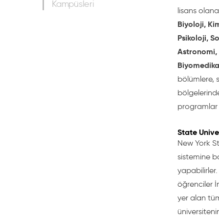
Kampüsleri
lisans olan
Biyoloji, Ki
Psikoloji, S
Astronomi, İ
Biyomedikal
bölümlere, sa
bölgelerinde
programlar 4 
State Univer
New York St
sistemine b
yapabilirler
öğrenciler İ
yer alan tü
üniversiten