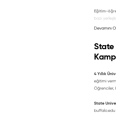
Eğitim-öğre
bazı yerleşk
ücreti 5 bin
Devamını O
olarak adayl
tespit eden
State
Okul Ücretle
Kampü
4 yıllık Lis
4 Yıllık Ün
Okul Ücreti
eğitimi verm
Öğrenciler,
College Fee
State Unive
Student Fe
buffalo.edu