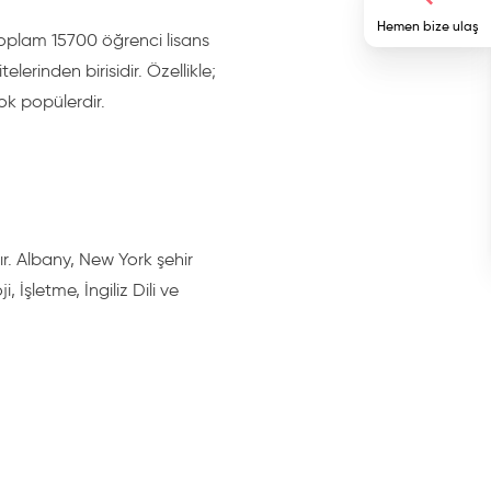
Hemen bize ulaş
 Toplam 15700 öğrenci lisans
lerinden birisidir. Özellikle;
 çok popülerdir.
. Albany, New York şehir
 İşletme, İngiliz Dili ve
ır. US News & World Report