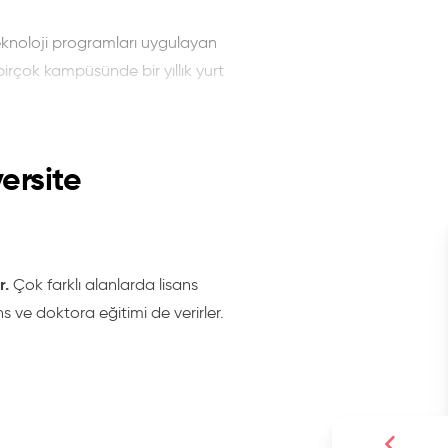
knoloji programları uygulayan
birçok kampüsünde bir yıllık yurt
a farklılık gösteriyor. Ancak, genel
ile İngilizce dil seviyesini
ersite
r.
Çok farklı alanlarda lisans
ns ve doktora eğitimi de verirler.