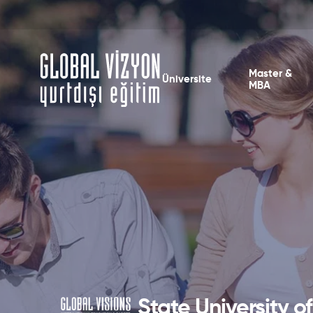
Master &
Üniversite
MBA
State University o