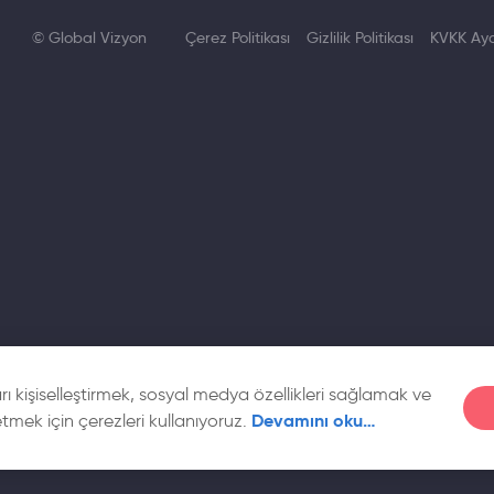
rsity College at Fredonia
© Global Vizyon
Çerez Politikası
Gizlilik Politikası
KVKK Ayd
u
 kurulmuştur. 4740 lisans öğrencisi vardır. Müzik, Tiyatro, Güzel 
limleri popüler alanlardır.
rsity College at Geneseo
u
kin kampüslerinden olan Geneseo yerleşkesinde gözde olan mes
lararası ilişkiler, iletişim, biyokimya ve ekonomidir. Batı New York
hester’a oldukça yakındır. Koleje kabul için not ortalamasının
arı kişiselleştirmek, sosyal medya özellikleri sağlamak ve
rinden 80 olması ve Toefl’dan 525 (bilgisayarlı sistemden 197 )
Devamını oku…
etmek için çerezleri kullanıyoruz.
itim verilen özel okuldan mezun olan yabancı öğrenciler için To
adığı okulda gerekli bölümler için matematik skorunun 80 olma