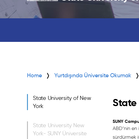
Home
Yurtdışında Üniversite Okumak
State University of New
State
York
SUNY Campu
State University New
ABD’nin en 
York- SUNY Üniversite
sürdürmek i