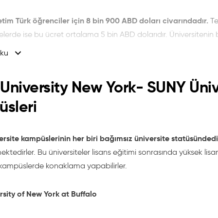
tim Türk öğrenciler için 8 bin 900 ABD doları civarındadır.
Te
elerde ise bu ücret ortalama 5 bin ABD dolarıdır. Üniversitenin 
 900 dolardır. Üniversiteye kayıt-kabul koşulları ise her bir okuld
ku
ardan üniversitenin belirleyeceği düzeyde SAT veya ACT puanları 
 TOEFL puanı isteniyor.
 University New York- SUNY Üniv
ri;
sleri
ans Programları Ücretleri
iversite kampüslerinin her biri bağımsız üniversite statüsündedi
:
12000 USD
ektedirler. Bu üniversiteler lisans eğitimi sonrasında yüksek lisa
 kampüslerde konaklama yapabilirler.
;
100 USD
rsity of New York at Buffalo
e:
640 USD