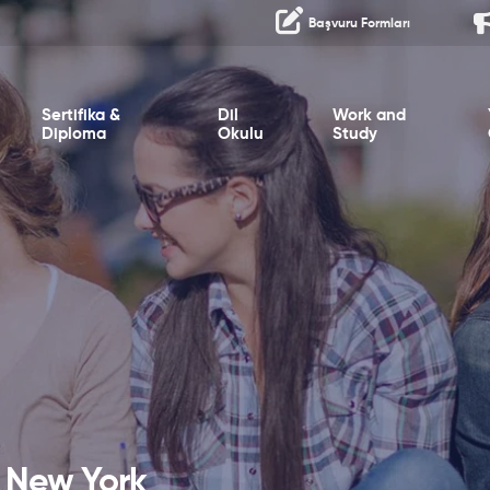
Başvuru Formları
Sertifika &
Dil
Work and
Diploma
Okulu
Study
f New York