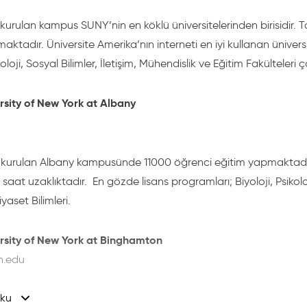
 ve Yemek:
6090 USD
 kurulan kampus SUNY’nin en köklü üniversitelerinden birisidir.
aktadır. Üniversite Amerika’nın interneti en iyi kullanan üniversite
 Metaryaller:
840 USD
koloji, Sosyal Bilimler, İletişim, Mühendislik ve Eğitim Fakülteleri
malar:
1070 USD
rsity of New York at Albany
camaları:
560 USD
a kurulan Albany kampusünde 11000 öğrenci eğitim yapmaktadır
let kolejleri (Community Colleges) ücretleri;
saat uzaklıktadır. En gözde lisans programları; Biyoloji, Psikoloji,
yaset Bilimleri.
:
9200 USD
rsity of New York at Binghamton
:
100
n.edu
:
220
ku
1946 yılında kurulmuştur. 9872 öğrenci lisans eğitimi yapmaktad