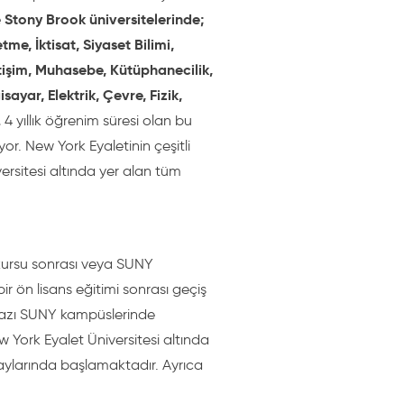
 Stony Brook üniversitelerinde;
tme, İktisat, Siyaset Bilimi,
letişim, Muhasebe, Kütüphanecilik,
sayar, Elektrik, Çevre, Fizik,
.
4 yıllık öğrenim süresi olan bu
ıyor. New York Eyaletinin çeşitli
ersitesi altında yer alan tüm
 kursu sonrası veya SUNY
r ön lisans eğitimi sonrası geçiş
zı SUNY kampüslerinde
ew York Eyalet Üniversitesi altında
 aylarında başlamaktadır. Ayrıca