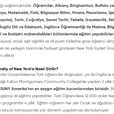
Öğrenciler,
Albany,
Binghamton, Buffalo ve
ağı sağlamaktadır.
mya, Matematik, Fizik, Bilgisayar Bilimi, Finans, Pazarlama, İşle
osyoloji, Tarih, Coğrafya, Sanat Tarihi, Felsefe, Gazetecilik, İ
ngiliz Dili ve Edebiyatı, İngilizce Öğretmenliği ile Makine, Bilgi
 ve Endüstri mühendislikleri bölümlerinde eğitim yapabilirler
yısal, sözel, eşit ağırlıklı ve dil puan türlerine göre öğrenci alın
ki 64 yerleşim biriminde faaliyet gösteren New York Eyalet Üniv
yıllıktır.
sity of New York’a Nasıl Girilir?
ate Üniversitelerine Türk öğrenciler doğrudan, ya da İngilizce
ağlı Fulton Montgomery Community College’de yapılan 2 yıllık bi
SUNY Amerika’nın en saygın eğitim kurumlarından birisidir.
.
Ba
ngilizce dil eğitimi yapabilirler. Türk Öğrencilere 12.000 dolar N
m programlar 4 yıllık. Eğitim-öğretim her yılın Ocak ve ağustos
in birçok kampüsünde yaz dönemi uygulaması da bulunuyor.