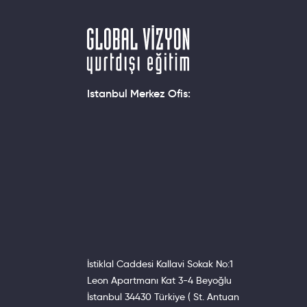
TOEFL IBT:
sağlık biliml
State Unive
►İki adet ö
buffalostat
►Kendisini 
Istanbul Merkez Ofis:
State Unıve
eğitimi yap
► Lise Ders
verdiği üniv
State Univ
gazetecilik,
Spring seme
okulun Kamp
Summer sem
Fall semest
State Unive
cortland.e
Başvuru Ne
İstiklal Caddesi Kallavi Sokak No:1
Başvuruları
Leon Apartmanı Kat 3-4 Beyoğlu
1868 yılında
İstanbul 34430 Türkiye ( St. Antuan