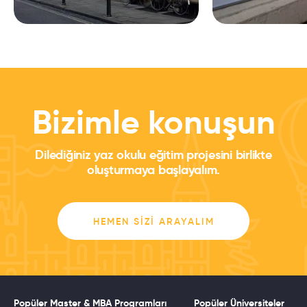
Bizimle konuşun
Dilediğiniz yaz okulu eğitim projesini birlikte
oluşturmaya başlayalım.
HEMEN SIZI ARAYALIM
Popüler Master & MBA Programları
Popüler Üniversiteler