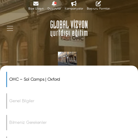
Bize Ulaşın
Duyurular
Kampanyalar
Başvuru Formları
OHC – Sol Camps | Oxford
OHC – Sol Camps | Oxford
Genel Bilgiler
Bilmeniz Gerekenler