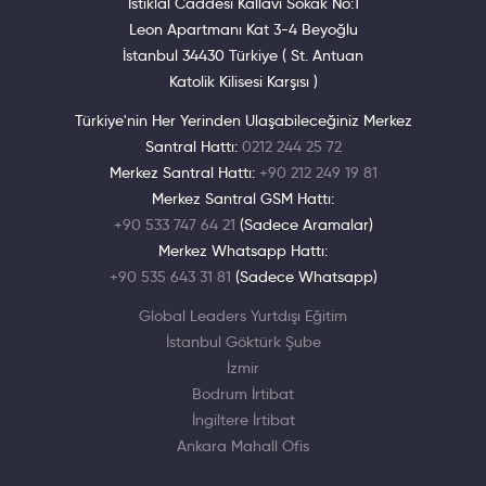
İstiklal Caddesi Kallavi Sokak No:1
Leon Apartmanı Kat 3-4 Beyoğlu
İstanbul 34430 Türkiye ( St. Antuan
Katolik Kilisesi Karşısı )
Türkiye'nin Her Yerinden Ulaşabileceğiniz Merkez
Santral Hattı:
0212 244 25 72
Merkez Santral Hattı:
+90 212 249 19 81
Merkez Santral GSM Hattı:
+90 533 747 64 21
(Sadece Aramalar)
Merkez Whatsapp Hattı:
+90 535 643 31 81
(Sadece Whatsapp)
Global Leaders Yurtdışı Eğitim
İstanbul Göktürk Şube
İzmir
Bodrum İrtibat
İngiltere İrtibat
Ankara Mahall Ofis