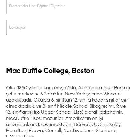
Boston'da Lise Eğitimi Fiyatları
Lokasyon
Mac Duffie College, Boston
Okul 1890 yılında kurulmuş köklü, özel bir okuldur. Boston
şehir merkezine 90 dakika, New York şehrine 2,5 saat
uzaklıktadır. Okulda 6. sınıftan 12. sınıfa kadar sınıflar yer
almaktadır. 6 ve 8. sınıf Middle School (İlköğretim), 9. ve
12. sınıf arası ise Upper School (Lise) olarak adlandırılır.
MacDuffie Lisesi mezunları Amerika’nın en iyi
üniversitelerinde okumaktadır: Harvard, UC Berkeley,
Hamilton, Brown, Cornell, Northwestern, Stanford,
UMass, Tufts.