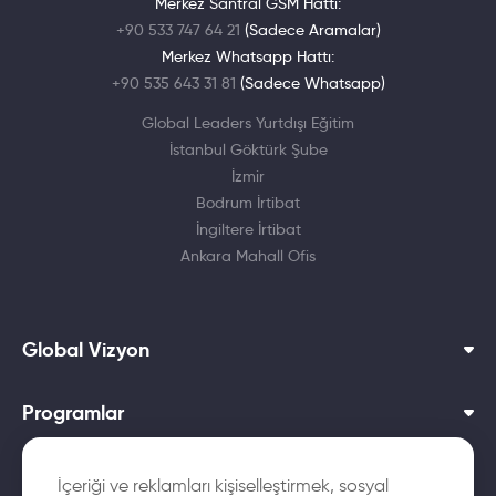
Merkez Santral GSM Hattı:
+90 533 747 64 21
(Sadece Aramalar)
Merkez Whatsapp Hattı:
+90 535 643 31 81
(Sadece Whatsapp)
Global Leaders Yurtdışı Eğitim
İstanbul Göktürk Şube
İzmir
Bodrum İrtibat
İngiltere İrtibat
Ankara Mahall Ofis
Global Vizyon
Programlar
Dil Okulları
İçeriği ve reklamları kişiselleştirmek, sosyal