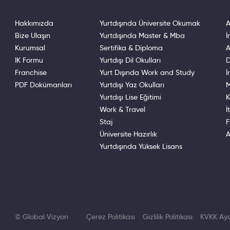
Hakkımızda
Yurtdışında Üniversite Okumak
A
Bize Ulaşın
Yurtdışında Master & Mba
İ
Kurumsal
Sertifika & Diploma
A
IK Formu
Yurtdışı Dil Okulları
D
Franchise
Yurt Dışında Work and Study
İ
PDF Dokümanları
Yurtdışı Yaz Okulları
M
Yurtdışı Lise Eğitimi
K
Work & Travel
İ
Staj
F
Üniversite Hazırlık
A
Yurtdışında Yüksek Lisans
© Global Vizyon
Çerez Politikası
Gizlilik Politikası
KVKK Ayd