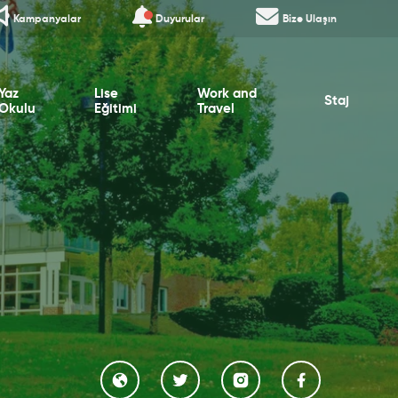
Kampanyalar
Duyurular
Bize Ulaşın
Yaz
Lise
Work and
Staj
Okulu
Eğitimi
Travel