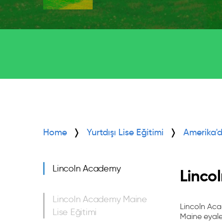
Home
Yurtdışı Lise Eğitimi
Amerika'd
Lincoln Academy
Linco
Lincoln Academy Maine
Lincoln Acad
Lise Eğitimi
Maine eyale