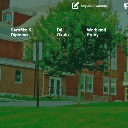
Başvuru Formları
Sertifika &
Dil
Work and
Diploma
Okulu
Study