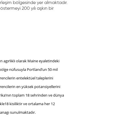
rleşim bölgesinde yer almaktadır.
östermeyi 200 yılı aşkın bir
 agırlıklı olarak Maine eyaletindeki
 bölge nüfusuyla Portland’un 50 mil
ncilerin entelektüel taleplerini
rencilerin en yüksek potansiyellerini
rika’nın toplam 18 sehrinden ve dünya
e18 kisiliktir ve ortalama her 12
lanagı sunulmaktadır.