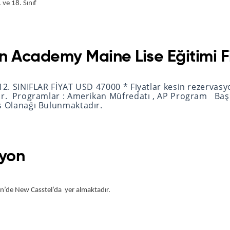
. ve 18. Sınıf 
ln Academy Maine Lise Eğitimi F
 12. SINIFLAR FİYAT USD 47000 * Fiyatlar kesin rezervas
ir. Programlar : Amerikan Müfredatı , AP Program Başla
s Olanağı Bulunmaktadır.
yon
’de New Casstel’da  yer almaktadır.