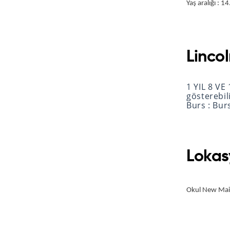
Yaş aralığı : 14
Linco
1 YIL 8 VE
gösterebil
Burs : Bur
Lokas
Okul New Main