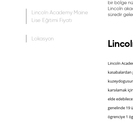
bir bölge n
Lincoln akad
Lincoln Academy Maine
süredir gele
Lise Eğitimi Fiyatı
Lokasyon
Linco
Lincoln Academ
kasabalardan g
kuzeydogusunda
karsılamak içi
elde edebilec
genelinde 19 ü
ögrenciye 1 ög