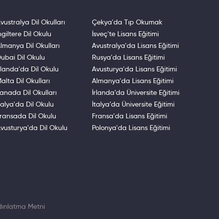
vustralya Dil Okulları
Çekya'da Tıp Okumak
ngiltere Dil Okulu
İsveç'te Lisans Eğitimi
lmanya Dil Okulları
Avustralya'da Lisans Eğitimi
ubai Dil Okulu
Rusya'da Lisans Eğitimi
rlanda'da Dil Okulu
Avusturya'da Lisans Eğitimi
alta Dil Okulları
Almanya'da Lisans Eğitimi
anada Dil Okulları
İrlanda’da Üniversite Eğitimi
talya'da Dil Okulu
İtalya’da Üniversite Eğitimi
ransada Dil Okulu
Fransa'da Lisans Eğitimi
vusturya'da Dil Okulu
Polonya'da Lisans Eğitimi
ınlatma Metni