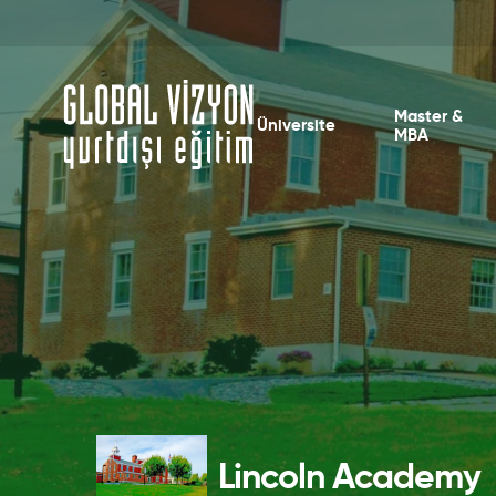
Master &
Üniversite
MBA
Lincoln Academy