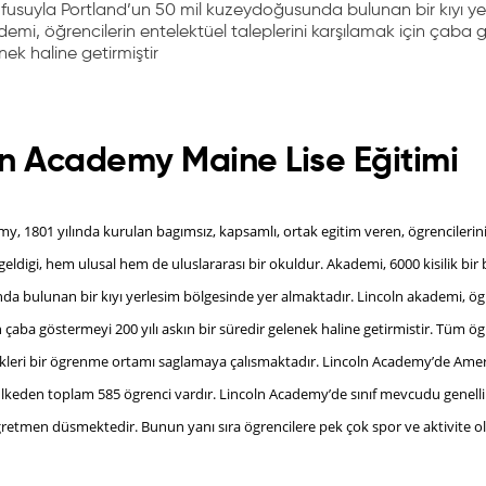
üfusuyla Portland’un 50 mil kuzeydoğusunda bulunan bir kıyı ye
emi, öğrencilerin entelektüel taleplerini karşılamak için çaba g
nek haline getirmiştir
ln Academy Maine Lise Eğitimi
y, 1801 yılında kurulan bagımsız, kapsamlı, ortak egitim veren, ögrencilerinin
eldigi, hem ulusal hem de uluslararası bir okuldur. Akademi, 6000 kisilik bir
 bulunan bir kıyı yerlesim bölgesinde yer almaktadır. Lincoln akademi, ögre
n çaba göstermeyi 200 yılı askın bir süredir gelenek haline getirmistir. Tüm ög
ekleri bir ögrenme ortamı saglamaya çalısmaktadır. Lincoln Academy’de Ame
lkeden toplam 585 ögrenci vardır. Lincoln Academy’de sınıf mevcudu genellikl
retmen düsmektedir. Bunun yanı sıra ögrencilere pek çok spor ve aktivite o