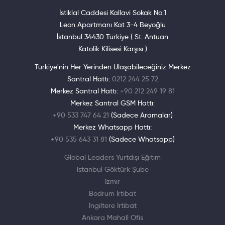
İstiklal Caddesi Kallavi Sokak No:1
Leon Apartmanı Kat 3-4 Beyoğlu
İstanbul 34430 Türkiye ( St. Antuan
Katolik Kilisesi Karşısı )
Türkiye'nin Her Yerinden Ulaşabileceğiniz Merkez
Santral Hattı:
0212 244 25 72
Merkez Santral Hattı:
+90 212 249 19 81
Merkez Santral GSM Hattı:
+90 533 747 64 21
(Sadece Aramalar)
Merkez Whatsapp Hattı:
+90 535 643 31 81
(Sadece Whatsapp)
Global Leaders Yurtdışı Eğitim
İstanbul Göktürk Şube
İzmir
Bodrum İrtibat
İngiltere İrtibat
Ankara Mahall Ofis