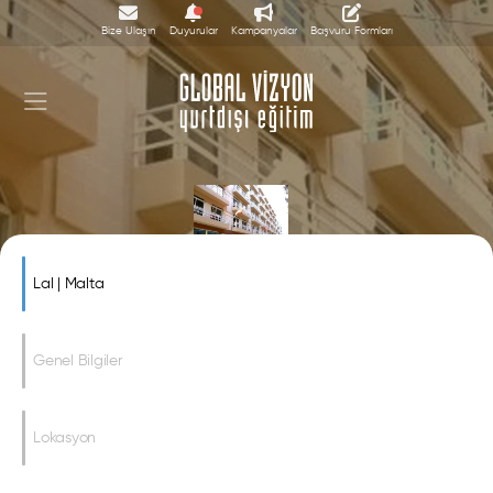
Bize Ulaşın
Duyurular
Kampanyalar
Başvuru Formları
Lal | Malta
Lal | Malta
Genel Bilgiler
Lokasyon