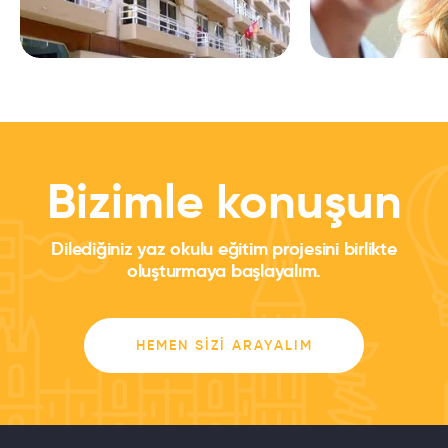
Bizimle konuşun
Dilediğiniz yaz okulu eğitim projesini birlikte
oluşturmaya başlayalım.
HEMEN SIZI ARAYALIM